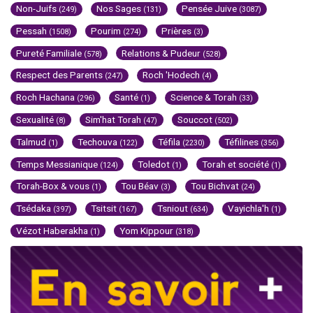
Non-Juifs
Nos Sages
Pensée Juive
(249)
(131)
(3087)
Pessah
Pourim
Prières
(1508)
(274)
(3)
Pureté Familiale
Relations & Pudeur
(578)
(528)
Respect des Parents
Roch 'Hodech
(247)
(4)
Roch Hachana
Santé
Science & Torah
(296)
(1)
(33)
Sexualité
Sim'hat Torah
Souccot
(8)
(47)
(502)
Talmud
Techouva
Téfila
Téfilines
(1)
(122)
(2230)
(356)
Temps Messianique
Toledot
Torah et société
(124)
(1)
(1)
Torah-Box & vous
Tou Béav
Tou Bichvat
(1)
(3)
(24)
Tsédaka
Tsitsit
Tsniout
Vayichla'h
(397)
(167)
(634)
(1)
Vézot Haberakha
Yom Kippour
(1)
(318)