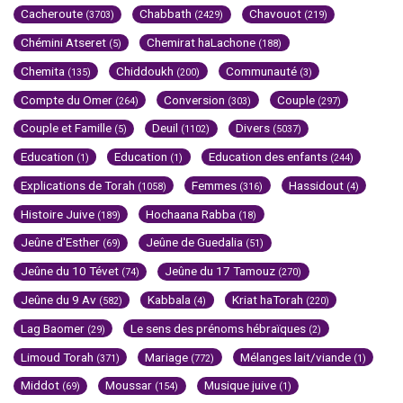
Cacheroute
Chabbath
Chavouot
(3703)
(2429)
(219)
Chémini Atseret
Chemirat haLachone
(5)
(188)
Chemita
Chiddoukh
Communauté
(135)
(200)
(3)
Compte du Omer
Conversion
Couple
(264)
(303)
(297)
Couple et Famille
Deuil
Divers
(5)
(1102)
(5037)
Education
Education
Education des enfants
(1)
(1)
(244)
Explications de Torah
Femmes
Hassidout
(1058)
(316)
(4)
Histoire Juive
Hochaana Rabba
(189)
(18)
Jeûne d'Esther
Jeûne de Guedalia
(69)
(51)
Jeûne du 10 Tévet
Jeûne du 17 Tamouz
(74)
(270)
Jeûne du 9 Av
Kabbala
Kriat haTorah
(582)
(4)
(220)
Lag Baomer
Le sens des prénoms hébraïques
(29)
(2)
Limoud Torah
Mariage
Mélanges lait/viande
(371)
(772)
(1)
Middot
Moussar
Musique juive
(69)
(154)
(1)