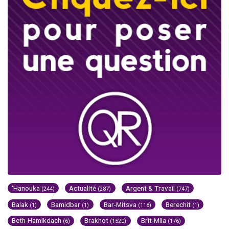
'Hanouka
Actualité
Argent & Travail
(244)
(287)
(747)
Balak
Bamidbar
Bar-Mitsva
Berechit
(1)
(1)
(118)
(1)
Beth-Hamikdach
Brakhot
Brit-Mila
(6)
(1520)
(176)