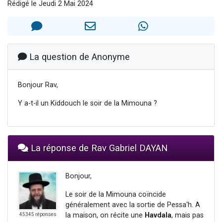
Rédigé le Jeudi 2 Mai 2024
2 personnes viennent de nous rejoindre sur WhatsApp
13 personnes viennent de demander une bénédiction
Il reste 49 places pour étudier en groupe sur Zoom
12 nouvelles musiques dans Torah-Box Music
La question de Anonyme
2 personnes viennent de nous rejoindre sur WhatsApp
Bonjour Rav,
Y a-t-il un Kiddouch le soir de la Mimouna ?
La réponse de Rav Gabriel DAYAN
Bonjour,
Le soir de la Mimouna coïncide
généralement avec la sortie de Pessa'h. A
la maison, on récite une
Havdala
, mais pas
45345 réponses