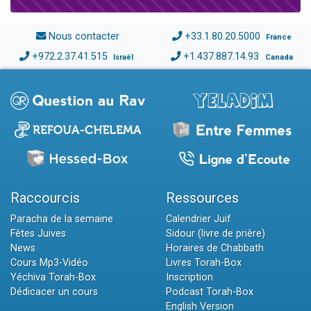
Nous contacter
+33.1.80.20.5000
France
+972.2.37.41.515
+1.437.887.14.93
Israël
Canada
Raccourcis
Ressources
Paracha de la semaine
Calendrier Juif
Fêtes Juives
Sidour (livre de prière)
News
Horaires de Chabbath
Cours Mp3-Vidéo
Livres Torah-Box
Yéchiva Torah-Box
Inscription
Dédicacer un cours
Podcast Torah-Box
English Version