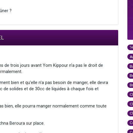
eûner ?
EL
'
A
de trois jours avant Yom Kippour n'a pas le droit de
B
normalement.
B
amment bien et qu'elle n'a pas besoin de manger, elle devra
B
c de solides et de 30cc de liquides à chaque fois et
C
C
nt pas bien, elle pourra manger normalement comme toute
C
C
chna Beroura sur place.
C