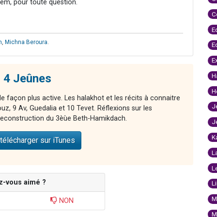
hem, pour toute question.
C
E
m
,
Michna Beroura
.
E
E
s 4 Jeûnes
H
H
 façon plus active. Les halakhot et les récits à connaitre
J
z, 9 Av, Guedalia et 10 Tevet. Réflexions sur les
 reconstruction du 3èùe Beth-Hamikdach.
J
K
télécharger sur iTunes
L
L
z-vous aimé ?
L
M
NON
M