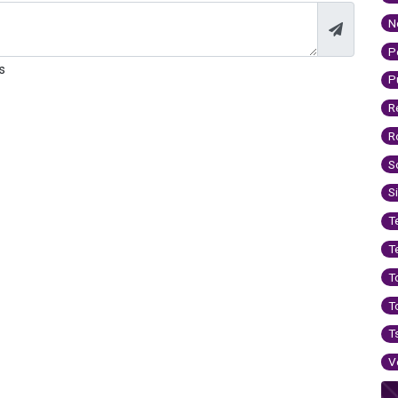
N
P
s
P
R
R
S
S
T
T
T
T
T
V