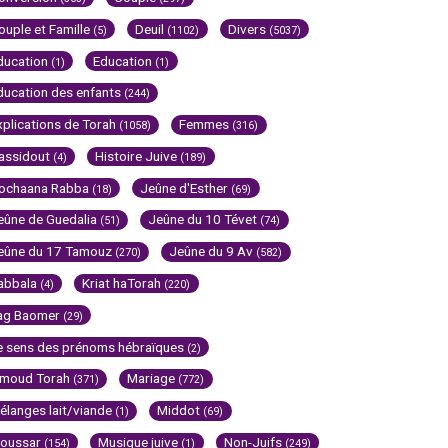
ouple et Famille
Deuil
Divers
(5)
(1102)
(5037)
ducation
Education
(1)
(1)
ducation des enfants
(244)
xplications de Torah
Femmes
(1058)
(316)
assidout
Histoire Juive
(4)
(189)
ochaana Rabba
Jeûne d'Esther
(18)
(69)
eûne de Guedalia
Jeûne du 10 Tévet
(51)
(74)
eûne du 17 Tamouz
Jeûne du 9 Av
(270)
(582)
abbala
Kriat haTorah
(4)
(220)
ag Baomer
(29)
e sens des prénoms hébraïques
(2)
imoud Torah
Mariage
(371)
(772)
élanges lait/viande
Middot
(1)
(69)
oussar
Musique juive
Non-Juifs
(154)
(1)
(249)