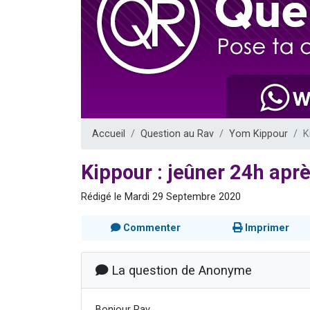
Il reste 
Eva vient de
4 personnes 
3 personnes 
3 person
Accueil
Question au Rav
Yom Kippour
K
Kippour : jeûner 24h ap
Rédigé le Mardi 29 Septembre 2020
Commenter
Imprimer
La question de Anonyme
Bonjour Rav,