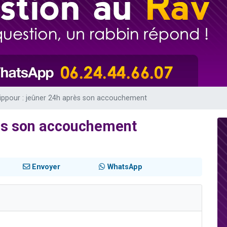
49 places pour étudier en groupe sur Zoom
 donner son Maasser
viennent de nous rejoindre sur WhatsApp
viennent de nous rejoindre sur WhatsApp
nes viennent de faire un don pour Événements Torah-Box
ippour : jeûner 24h après son accouchement
rès son accouchement
Envoyer
WhatsApp