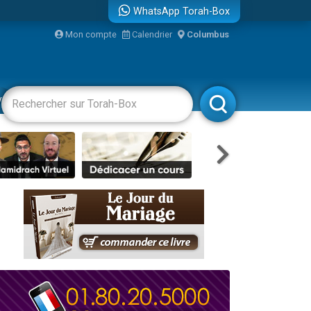
WhatsApp Torah-Box
Mon compte
Calendrier
Columbus
re
vertissements
Livres
Rabbanim
...