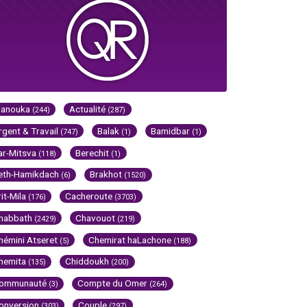
Hanouka
Actualité
(244)
(287)
rgent & Travail
Balak
Bamidbar
(747)
(1)
(1)
ar-Mitsva
Berechit
(118)
(1)
eth-Hamikdach
Brakhot
(6)
(1520)
rit-Mila
Cacheroute
(176)
(3703)
habbath
Chavouot
(2429)
(219)
hémini Atseret
Chemirat haLachone
(5)
(188)
hemita
Chiddoukh
(135)
(200)
ommunauté
Compte du Omer
(3)
(264)
onversion
Couple
(303)
(297)