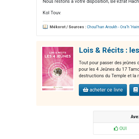
Nous restons à votre disposition, Bé'ézrat Hac
Kol Touv.
Mékorot / Sources :
Choul'han Aroukh - Ora'h 'Hai
Lois & Récits : le
Tout pour passer des jeûnes de
pour les 4 Jeûnes du 17 Tamou
destructions du Temple et la
acheter ce livre
Ave
OUI