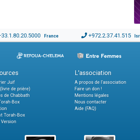
+33.1.80.20.5000
+972.2.37.41.515
France
Is
ources
L'association
ier Juif
A propos de l'association
(livre de prière)
Faire un don !
es de Chabbath
Mentions légales
 Torah-Box
Nous contacter
tion
Aide (FAQ)
t Torah-Box
 Version