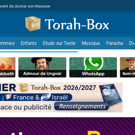
r vient de donner son Maasser
es viennent de faire un don pour Tsédaka : pauvres d'Israel
viennent de nous rejoindre sur WhatsApp
 viennent de demander une bénédiction
es viennent de faire un don pour Diane, 80 ans, dans un appartement insalub
emmes
Enfants
Etude sur Texte
Musique
Paracha
Di
49 places pour étudier en groupe sur Zoom
viennent de nous rejoindre sur WhatsApp
 viennent de demander une bénédiction
49 places pour étudier en groupe sur Zoom
viennent de nous rejoindre sur WhatsApp
viennent de nous rejoindre sur WhatsApp
es viennent de faire un don pour Reloger Rivka, 6 enfants, victime de violences
es viennent de faire un don pour 1 Journée de Vacances Pour les Enfants
viennent de nous rejoindre sur WhatsApp
 viennent de demander une bénédiction