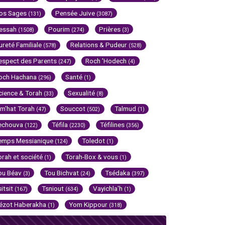
os Sages
Pensée Juive
(131)
(3087)
essah
Pourim
Prières
(1508)
(274)
(3)
ureté Familiale
Relations & Pudeur
(578)
(528)
espect des Parents
Roch 'Hodech
(247)
(4)
och Hachana
Santé
(296)
(1)
cience & Torah
Sexualité
(33)
(8)
im'hat Torah
Souccot
Talmud
(47)
(502)
(1)
echouva
Téfila
Téfilines
(122)
(2230)
(356)
emps Messianique
Toledot
(124)
(1)
orah et société
Torah-Box & vous
(1)
(1)
ou Béav
Tou Bichvat
Tsédaka
(3)
(24)
(397)
sitsit
Tsniout
Vayichla'h
(167)
(634)
(1)
ézot Haberakha
Yom Kippour
(1)
(318)