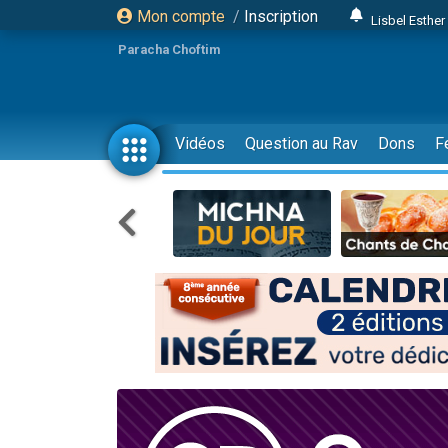
Mon compte
/
Inscription
Lisbel Esthe
2 personn
Paracha Choftim
3 personnes 
11 personnes
3 personn
Vidéos
Question au Rav
Dons
F
Il reste 
2 personnes 
29 personnes
Il reste 
2 personnes 
6 personnes 
4 personn
2 personn
4 personnes 
17 personnes