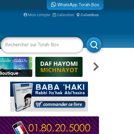
WhatsApp Torah-Box
bre
Mon compte
Calendrier
Columbus
...
vertissements
Livres
Rabbanim