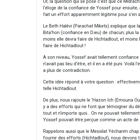
Or, la question qui se pose c'est que ce Midrac
l'éloge de la confiance de Yossef pour ensuite,
fait un effort apparemment légitime pour s'en s
Le Beth Halévi (Parachat Mikets) explique que l
Bita'hon (confiance en D.ieu) de chacun; plus l
moins elle devra faire de Hichtadlout, et moins 
faire de Hichtadlout !
A son niveau, Yossef avait tellement confianc
n'avait pas lieu d'être, et il en a été puni. Voilà 
a plus de contradiction.
Cette idée répond à votre question : effectiveme
telle Hichtadlout.
De plus, nous rajoute le 'Hazon Ich (Emouna Oubi
y a des efforts qui ne font que témoigner du dé
tout et n'importe quoi... On ne pouvait telleme
Yossef pouvait être perçue comme un acte de dés
Rappelons aussi que le Messilat Yécharim chap.
fournir des efforts (Hichtadlout), nous devons 