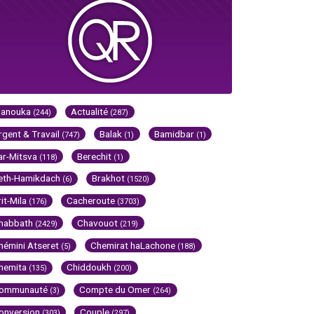
Hanouka
Actualité
(244)
(287)
rgent & Travail
Balak
Bamidbar
(747)
(1)
(1)
ar-Mitsva
Berechit
(118)
(1)
eth-Hamikdach
Brakhot
(6)
(1520)
rit-Mila
Cacheroute
(176)
(3703)
habbath
Chavouot
(2429)
(219)
hémini Atseret
Chemirat haLachone
(5)
(188)
hemita
Chiddoukh
(135)
(200)
ommunauté
Compte du Omer
(3)
(264)
onversion
Couple
(303)
(297)