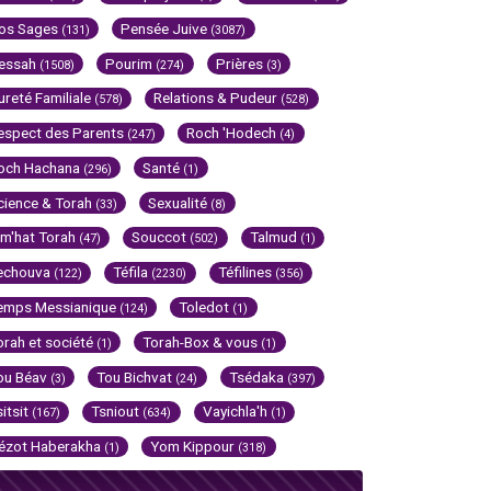
os Sages
Pensée Juive
(131)
(3087)
essah
Pourim
Prières
(1508)
(274)
(3)
ureté Familiale
Relations & Pudeur
(578)
(528)
espect des Parents
Roch 'Hodech
(247)
(4)
och Hachana
Santé
(296)
(1)
cience & Torah
Sexualité
(33)
(8)
im'hat Torah
Souccot
Talmud
(47)
(502)
(1)
echouva
Téfila
Téfilines
(122)
(2230)
(356)
emps Messianique
Toledot
(124)
(1)
orah et société
Torah-Box & vous
(1)
(1)
ou Béav
Tou Bichvat
Tsédaka
(3)
(24)
(397)
sitsit
Tsniout
Vayichla'h
(167)
(634)
(1)
ézot Haberakha
Yom Kippour
(1)
(318)