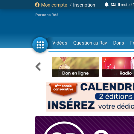
Mon compte
/
Inscription
Il reste 
16 person
Paracha Réé
2 personnes 
6 personnes 
4 personn
Vidéos
Question au Rav
Dons
F
2 personn
17 personnes
4 personnes 
Il reste 
Eva vient de
4 personnes 
3 personnes 
Odaya vient 
3 personn
2 personnes 