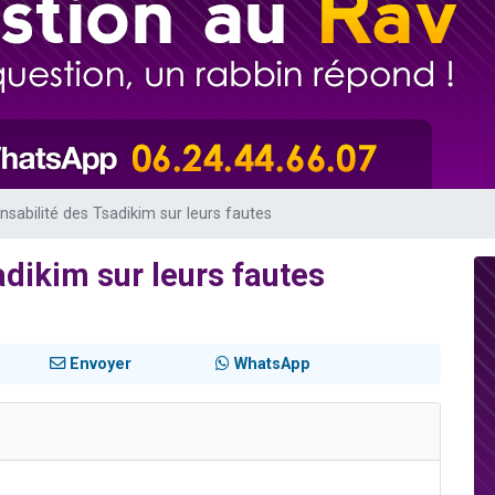
 viennent de demander une bénédiction
nnes viennent de faire un don pour Sauvez la jambe de Yohan
49 places pour étudier en groupe sur Zoom
lles musiques dans Torah-Box Music
 viennent de demander une bénédiction
nsabilité des Tsadikim sur leurs fautes
adikim sur leurs fautes
Envoyer
WhatsApp