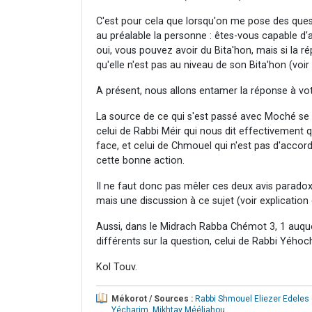
C'est pour cela que lorsqu'on me pose des quest
au préalable la personne : êtes-vous capable d
oui, vous pouvez avoir du Bita'hon, mais si la r
qu'elle n'est pas au niveau de son Bita'hon (vo
A présent, nous allons entamer la réponse à vo
La source de ce qui s'est passé avec Moché se tr
celui de Rabbi Méir qui nous dit effectivemen
face, et celui de Chmouel qui n'est pas d'accor
cette bonne action.
Il ne faut donc pas mêler ces deux avis paradox
mais une discussion à ce sujet (voir explicatio
Aussi, dans le Midrach Rabba Chémot 3, 1 auquel 
différents sur la question, celui de Rabbi Yéhoc
Kol Touv.
Mékorot / Sources :
Rabbi Shmouel Eliezer Edeles
Yécharim
,
Mikhtav Mééliahou
.