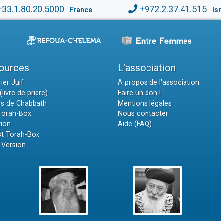
+33.1.80.20.5000
+972.2.37.41.515
France
Is
ources
L'association
ier Juif
A propos de l'association
(livre de prière)
Faire un don !
es de Chabbath
Mentions légales
 Torah-Box
Nous contacter
tion
Aide (FAQ)
t Torah-Box
 Version