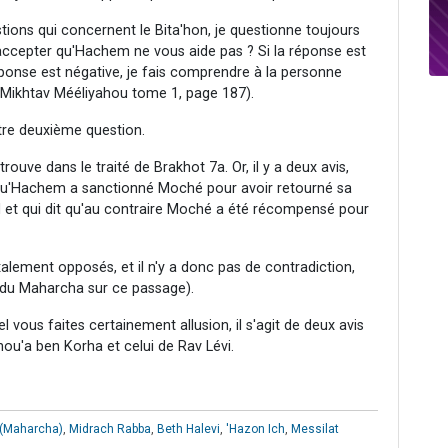
ions qui concernent le Bita'hon, je questionne toujours
'accepter qu'Hachem ne vous aide pas ? Si la réponse est
éponse est négative, je fais comprendre à la personne
ir Mikhtav Mééliyahou tome 1, page 187).
tre deuxième question.
ouve dans le traité de Brakhot 7a. Or, il y a deux avis,
t qu'Hachem a sanctionné Moché pour avoir retourné sa
d et qui dit qu'au contraire Moché a été récompensé pour
alement opposés, et il n'y a donc pas de contradiction,
n du Maharcha sur ce passage).
vous faites certainement allusion, il s'agit de deux avis
hou'a ben Korha et celui de Rav Lévi.
 (Maharcha)
,
Midrach Rabba
,
Beth Halevi
,
'Hazon Ich
,
Messilat