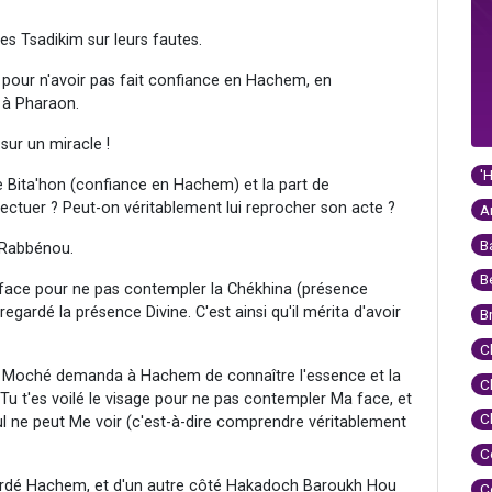
es Tsadikim sur leurs fautes.
 pour n'avoir pas fait confiance en Hachem, en
 à Pharaon.
sur un miracle !
'
e Bita'hon (confiance en Hachem) et la part de
ffectuer ? Peut-on véritablement lui reprocher son acte ?
A
B
 Rabbénou.
B
 face pour ne pas contempler la Chékhina (présence
 regardé la présence Divine. C'est ainsi qu'il mérita d'avoir
B
C
que Moché demanda à Hachem de connaître l'essence et la
C
 "Tu t'es voilé le visage pour ne pas contempler Ma face, et
C
ul ne peut Me voir (c'est-à-dire comprendre véritablement
C
gardé Hachem, et d'un autre côté Hakadoch Baroukh Hou
C