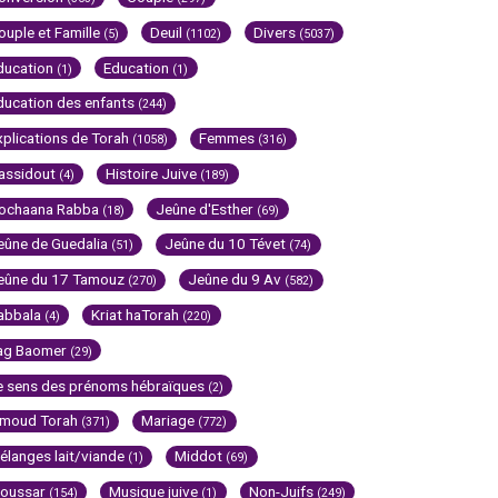
ouple et Famille
Deuil
Divers
(5)
(1102)
(5037)
ducation
Education
(1)
(1)
ducation des enfants
(244)
xplications de Torah
Femmes
(1058)
(316)
assidout
Histoire Juive
(4)
(189)
ochaana Rabba
Jeûne d'Esther
(18)
(69)
eûne de Guedalia
Jeûne du 10 Tévet
(51)
(74)
eûne du 17 Tamouz
Jeûne du 9 Av
(270)
(582)
abbala
Kriat haTorah
(4)
(220)
ag Baomer
(29)
e sens des prénoms hébraïques
(2)
imoud Torah
Mariage
(371)
(772)
élanges lait/viande
Middot
(1)
(69)
oussar
Musique juive
Non-Juifs
(154)
(1)
(249)