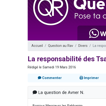
13 personnes
30 perso
Il reste 
12 nouve
29 personnes
Accueil
Question au Rav
Divers
La respo
La responsabilité des Ts
Rédigé le Samedi 19 Mars 2016
Commenter
Imprimer
La question de Avner N.
Bonjour Messieurs les Rabbanim,