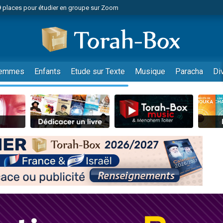
49 places pour étudier en groupe sur Zoom
nes viennent de faire un don pour Diane, 80 ans, dans un appartement insalu
viennent de nous rejoindre sur WhatsApp
viennent de nous rejoindre sur WhatsApp
es viennent de faire un don pour Reloger Rivka, 6 enfants, victime de violences
emmes
Enfants
Etude sur Texte
Musique
Paracha
Di
es viennent de faire un don pour 1 Journée de Vacances Pour les Enfants
 viennent de demander une bénédiction
viennent de nous rejoindre sur WhatsApp
49 places pour étudier en groupe sur Zoom
 donner son Maasser
viennent de nous rejoindre sur WhatsApp
viennent de nous rejoindre sur WhatsApp
de donner son Maasser
es viennent de faire un don pour 5 jours de vacances aux Orphelins
viennent de nous rejoindre sur WhatsApp