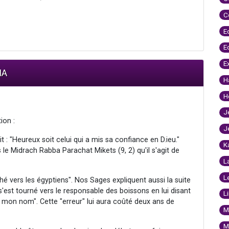
C
E
E
E
IA
H
H
J
ion :
J
it : "Heureux soit celui qui a mis sa confiance en D.ieu."
K
e Midrach Rabba Parachat Mikets (9, 2) qu'il s'agit de
L
L
ché vers les égyptiens". Nos Sages expliquent aussi la suite
i s'est tourné vers le responsable des boissons en lui disant
L
e mon nom". Cette "erreur" lui aura coûté deux ans de
M
M