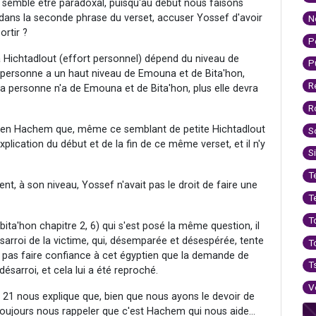
h semble être paradoxal, puisqu'au début nous faisons
 dans la seconde phrase du verset, accuser Yossef d'avoir
N
ortir ?
P
a Hichtadlout (effort personnel) dépend du niveau de
P
a personne a un haut niveau de Emouna et de Bita'hon,
R
la personne n'a de Emouna et de Bita'hon, plus elle devra
R
e en Hachem que, même ce semblant de petite Hichtadlout
S
l'explication du début et de la fin de ce même verset, et il n'y
S
T
nt, à son niveau, Yossef n'avait pas le droit de faire une
T
T
ta'hon chapitre 2, 6) qui s'est posé la même question, il
sarroi de la victime, qui, désemparée et désespérée, tente
T
nt pas faire confiance à cet égyptien que la demande de
T
arroi, et cela lui a été reproché.
V
 21 nous explique que, bien que nous ayons le devoir de
toujours nous rappeler que c'est Hachem qui nous aide...