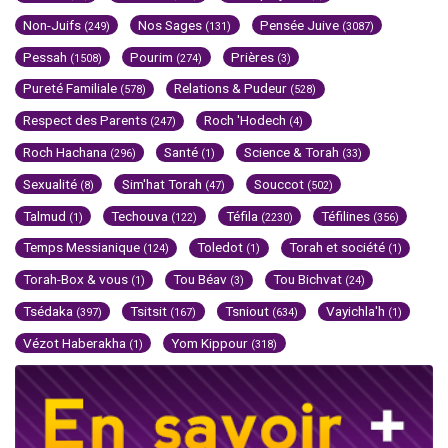
Non-Juifs
Nos Sages
Pensée Juive
(249)
(131)
(3087)
Pessah
Pourim
Prières
(1508)
(274)
(3)
Pureté Familiale
Relations & Pudeur
(578)
(528)
Respect des Parents
Roch 'Hodech
(247)
(4)
Roch Hachana
Santé
Science & Torah
(296)
(1)
(33)
Sexualité
Sim'hat Torah
Souccot
(8)
(47)
(502)
Talmud
Techouva
Téfila
Téfilines
(1)
(122)
(2230)
(356)
Temps Messianique
Toledot
Torah et société
(124)
(1)
(1)
Torah-Box & vous
Tou Béav
Tou Bichvat
(1)
(3)
(24)
Tsédaka
Tsitsit
Tsniout
Vayichla'h
(397)
(167)
(634)
(1)
Vézot Haberakha
Yom Kippour
(1)
(318)