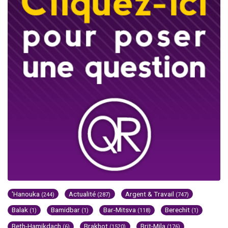
'Hanouka
Actualité
Argent & Travail
(244)
(287)
(747)
Balak
Bamidbar
Bar-Mitsva
Berechit
(1)
(1)
(118)
(1)
Beth-Hamikdach
Brakhot
Brit-Mila
(6)
(1520)
(176)