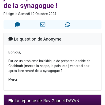
de la synagogue !
2 personnes viennent de nous rejoindre sur WhatsApp
2 nouvelles musiques dans Torah-Box Music
Rédigé le Samedi 19 Octobre 2024
3 personnes viennent de nous rejoindre sur WhatsApp
8 personnes viennent de faire un don pour Tsédaka : pauvres d'Israel
2 personnes viennent de faire un don pour 1 Journée de Vacances Pour les Enfants
La question de Anonyme
Bonjour,
Est-ce un problème halakhique de préparer la table de
Chabbath (mettre la nappe, le pain, etc.) vendredi soir
après être rentré de la synagogue ?
Merci.
La réponse de Rav Gabriel DAYAN