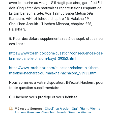
avec le sourire au visage. S'il n'agit pas ainsi, gare à lui !! Il
doit s'inquiéter des mauvaises répercussions risquant de
lui tomber sur la tête. Voir Talmud Baba Métsia 59a,
Rambam, Hilkhot Ichout, chapitre 15, Halakha 19,
Choul'han Aroukh - 'Hochen Michpat, chapitre 228,
Halakha 3.
5.
Pour des détails supplémentaires à ce sujet, cliquez sur
ces liens :
https://www.torah-box.com/question/consequences-des-
larmes-dans-le-chalom-bayit_39352.html
https://www.torah-box.com/question/chalom-alekhem-
malakhe-hacharet-ou-malakhe-hachalom_53933.html
Nous sommes à votre disposition, Bé’ézrat Hachem, pour
toute question supplémentaire.
Qu'Hachem vous protège et vous bénisse.
Mékorot / Sources :
Choul'han Aroukh - Ora'h 'Haim
,
Michna
Beroura
,
Rambam
,
Choul'han Aroukh - 'Hochen Michpat
.