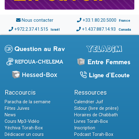
Nous contacter
+33.1.80.20.5000
France
+972.2.37.41.515
+1.437.887.14.93
Israël
Canada
Raccourcis
Ressources
Paracha de la semaine
Calendrier Juif
Fêtes Juives
Sidour (livre de prière)
News
Horaires de Chabbath
Cours Mp3-Vidéo
Livres Torah-Box
Yéchiva Torah-Box
Inscription
Dédicacer un cours
Podcast Torah-Box