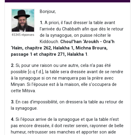
Bonjour,
1.
A priori, il faut dresser la table avant
l'arrivée du Chabbath afin que dès le retour
de la synagogue, on puisse réciter le
45345 réponses
Kiddouch.
Choul'han ‘Aroukh - Ora’h
‘Haïm, chapitre 262, Halakha 1, Michna Broura,
passage 1 et chapitre 271, Halakha 1
.
2.
Si, pour une raison ou une autre, cela n'a pas été
possible [c.q.f.d.], la table sera dressée avant de se rendre
à la synagogue si on ne manquera pas la prière avec
Minyan. Si l'épouse est à la maison, elle s'occupera de
cette Mitsva.
3.
En cas d'impossibilité, on dressera la table au retour de
la synagogue.
4.
Si l'époux arrive de la synagogue et que la table n'est
pas encore dressée, il doit rester serein, rayonner de belle
humeur, retrousser ses manches et apporter son aide