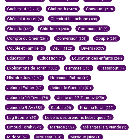
Cacheroute
Chabbath
Chavouot
(3703)
(2429)
(219)
Chémini Atseret
Chemirat haLachone
(5)
(188)
Chemita
Chiddoukh
Communauté
(135)
(200)
(3)
Compte du Omer
Conversion
Couple
(264)
(303)
(297)
Couple et Famille
Deuil
Divers
(5)
(1102)
(5037)
Education
Education
Education des enfants
(1)
(1)
(244)
Explications de Torah
Femmes
Hassidout
(1058)
(316)
(4)
Histoire Juive
Hochaana Rabba
(189)
(18)
Jeûne d'Esther
Jeûne de Guedalia
(69)
(51)
Jeûne du 10 Tévet
Jeûne du 17 Tamouz
(74)
(270)
Jeûne du 9 Av
Kabbala
Kriat haTorah
(582)
(4)
(220)
Lag Baomer
Le sens des prénoms hébraïques
(29)
(2)
Limoud Torah
Mariage
Mélanges lait/viande
(371)
(772)
(1)
Middot
Moussar
Musique juive
(69)
(154)
(1)