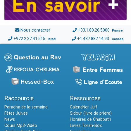
Nous contacter
+33.1.80.20.5000
France
+972.2.37.41.515
+1.437.887.14.93
Israël
Canada
Raccourcis
Ressources
Paracha de la semaine
Calendrier Juif
Fêtes Juives
Sidour (livre de prière)
News
Horaires de Chabbath
Cours Mp3-Vidéo
Livres Torah-Box