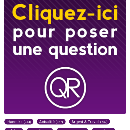
'Hanouka
Actualité
Argent & Travail
(244)
(287)
(747)