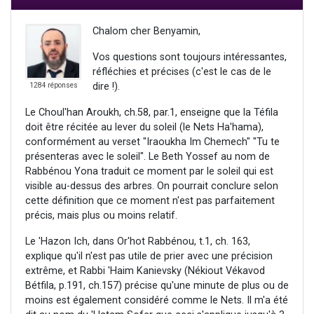
Chalom cher Benyamin,
Vos questions sont toujours intéressantes,
réfléchies et précises (c'est le cas de le
dire !).
1284 réponses
Le Choul'han Aroukh, ch.58, par.1, enseigne que la Téfila
doit être récitée au lever du soleil (le Nets Ha'hama),
conformément au verset "Iraoukha Im Chemech" "Tu te
présenteras avec le soleil". Le Beth Yossef au nom de
Rabbénou Yona traduit ce moment par le soleil qui est
visible au-dessus des arbres. On pourrait conclure selon
cette définition que ce moment n'est pas parfaitement
précis, mais plus ou moins relatif.
Le 'Hazon Ich, dans Or'hot Rabbénou, t.1, ch. 163,
explique qu'il n'est pas utile de prier avec une précision
extrême, et Rabbi 'Haim Kanievsky (Nékiout Vékavod
Bétfila, p.191, ch.157) précise qu'une minute de plus ou de
moins est également considéré comme le Nets. Il m'a été