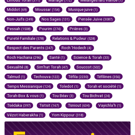
(371)
(772)
(1)
Middot
Moussar
Musique juive
(69)
(154)
(1)
Non-Juifs
Nos Sages
Pensée Juive
(249)
(131)
(3087)
Pessah
Pourim
Prières
(1508)
(274)
(3)
Pureté Familiale
Relations & Pudeur
(578)
(528)
Respect des Parents
Roch 'Hodech
(247)
(4)
Roch Hachana
Santé
Science & Torah
(296)
(1)
(33)
Sexualité
Sim'hat Torah
Souccot
(8)
(47)
(502)
Talmud
Techouva
Téfila
Téfilines
(1)
(122)
(2230)
(356)
Temps Messianique
Toledot
Torah et société
(124)
(1)
(1)
Torah-Box & vous
Tou Béav
Tou Bichvat
(1)
(3)
(24)
Tsédaka
Tsitsit
Tsniout
Vayichla'h
(397)
(167)
(634)
(1)
Vézot Haberakha
Yom Kippour
(1)
(318)