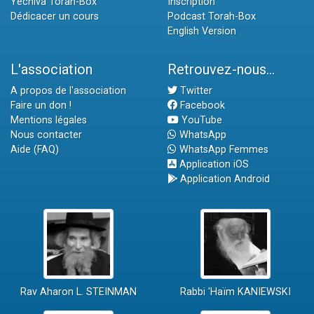
Yéchiva Torah-Box
Inscription
Dédicacer un cours
Podcast Torah-Box
English Version
L'association
Retrouvez-nous...
A propos de l'association
Twitter
Faire un don !
Facebook
Mentions légales
YouTube
Nous contacter
WhatsApp
Aide (FAQ)
WhatsApp Femmes
Application iOS
Application Android
Rav Aharon L. STEINMAN
Rabbi 'Haïm KANIEWSKI