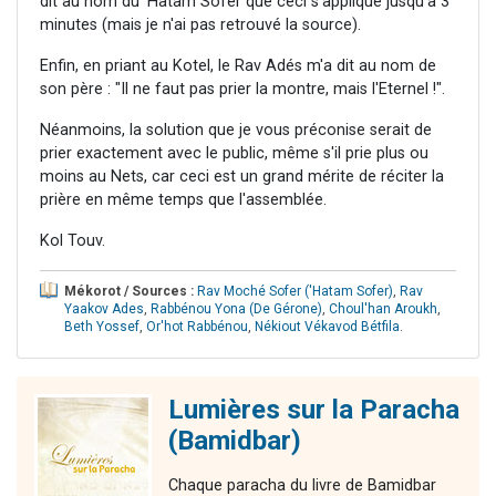
dit au nom du 'Hatam Sofer que ceci s'applique jusqu'à 3
minutes (mais je n'ai pas retrouvé la source).
Enfin, en priant au Kotel, le Rav Adés m'a dit au nom de
son père : "Il ne faut pas prier la montre, mais l'Eternel !".
Néanmoins, la solution que je vous préconise serait de
prier exactement avec le public, même s'il prie plus ou
moins au Nets, car ceci est un grand mérite de réciter la
prière en même temps que l'assemblée.
Kol Touv.
Mékorot / Sources :
Rav Moché Sofer ('Hatam Sofer)
,
Rav
Yaakov Ades
,
Rabbénou Yona (De Gérone)
,
Choul'han Aroukh
,
Beth Yossef
,
Or'hot Rabbénou
,
Nékiout Vékavod Bétfila
.
Lumières sur la Paracha
(Bamidbar)
Chaque paracha du livre de Bamidbar