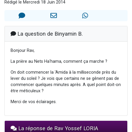
Rédigé le Mercredi 18 Juin 2014
4 personnes viennent de nous rejoindre sur WhatsApp
3 personnes viennent de nous rejoindre sur WhatsApp
3 personnes viennent de faire un don pour 5 jours de vacances aux Orphelins
Odaya vient de donner son Maasser
La question de Binyamin B.
2 personnes viennent de faire un don pour Tsédaka : pauvres d'Israel
Bonjour Rav,
La prière au Nets Ha'hama, comment ça marche ?
On doit commencer la 'Amida à la milliseconde près du
lever du soleil ? Je vois que certains ne se gênent pas de
commencer quelques minutes après. A quel point doit-on
être méticuleux ?
Merci de vos éclairages.
La réponse de Rav Yossef LORIA