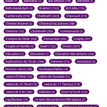
Balak
Bamidbar
Bar-Mitsva
Berechit
(1)
(1)
(118)
(1)
Beth-Hamikdach
Brakhot
Brit-Mila
(6)
(1520)
(176)
Cacheroute
Chabbath
Chavouot
(3703)
(2429)
(219)
Chémini Atseret
Chemirat haLachone
(5)
(188)
Chemita
Chiddoukh
Communauté
(135)
(200)
(3)
Compte du Omer
Conversion
Couple
(264)
(303)
(297)
Couple et Famille
Deuil
Divers
(5)
(1102)
(5037)
Education
Education
Education des enfants
(1)
(1)
(244)
Explications de Torah
Femmes
Hassidout
(1058)
(316)
(4)
Histoire Juive
Hochaana Rabba
(189)
(18)
Jeûne d'Esther
Jeûne de Guedalia
(69)
(51)
Jeûne du 10 Tévet
Jeûne du 17 Tamouz
(74)
(270)
Jeûne du 9 Av
Kabbala
Kriat haTorah
(582)
(4)
(220)
Lag Baomer
Le sens des prénoms hébraïques
(29)
(2)
Limoud Torah
Mariage
Mélanges lait/viande