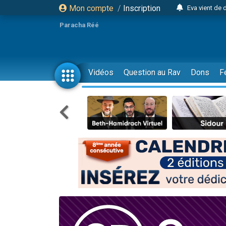
Eva vient de
Mon compte
/
Inscription
4 personnes 
Paracha Réé
3 personnes 
Odaya vient 
3 personn
Vidéos
Question au Rav
Dons
F
3 personn
13 personnes
2 personnes 
30 perso
Il reste 
12 nouve
3 personnes 
2 personnes 
3 personnes 
2 nouvel