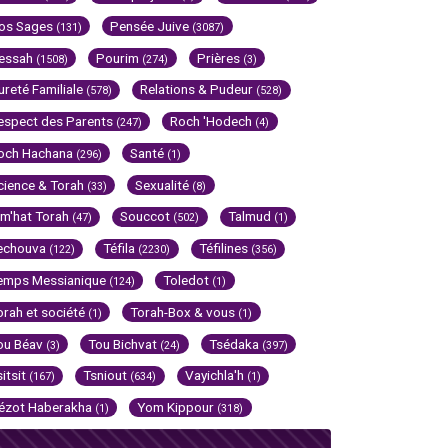
os Sages
Pensée Juive
(131)
(3087)
essah
Pourim
Prières
(1508)
(274)
(3)
ureté Familiale
Relations & Pudeur
(578)
(528)
espect des Parents
Roch 'Hodech
(247)
(4)
och Hachana
Santé
(296)
(1)
cience & Torah
Sexualité
(33)
(8)
im'hat Torah
Souccot
Talmud
(47)
(502)
(1)
echouva
Téfila
Téfilines
(122)
(2230)
(356)
emps Messianique
Toledot
(124)
(1)
orah et société
Torah-Box & vous
(1)
(1)
ou Béav
Tou Bichvat
Tsédaka
(3)
(24)
(397)
sitsit
Tsniout
Vayichla'h
(167)
(634)
(1)
ézot Haberakha
Yom Kippour
(1)
(318)