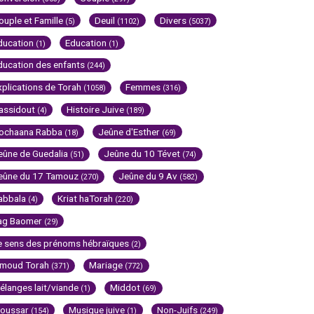
ouple et Famille
Deuil
Divers
(5)
(1102)
(5037)
ducation
Education
(1)
(1)
ducation des enfants
(244)
xplications de Torah
Femmes
(1058)
(316)
assidout
Histoire Juive
(4)
(189)
ochaana Rabba
Jeûne d'Esther
(18)
(69)
eûne de Guedalia
Jeûne du 10 Tévet
(51)
(74)
eûne du 17 Tamouz
Jeûne du 9 Av
(270)
(582)
abbala
Kriat haTorah
(4)
(220)
ag Baomer
(29)
e sens des prénoms hébraïques
(2)
imoud Torah
Mariage
(371)
(772)
élanges lait/viande
Middot
(1)
(69)
oussar
Musique juive
Non-Juifs
(154)
(1)
(249)