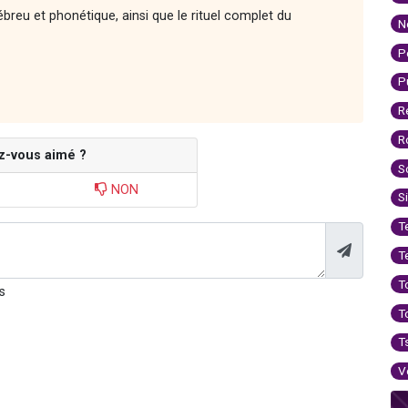
reu et phonétique, ainsi que le rituel complet du
N
P
P
R
R
z-vous aimé ?
S
NON
S
T
T
T
s
T
T
V