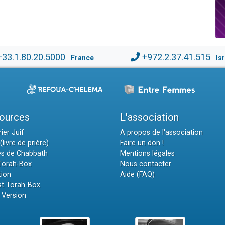
+33.1.80.20.5000
+972.2.37.41.515
France
Is
ources
L'association
ier Juif
A propos de l'association
(livre de prière)
Faire un don !
es de Chabbath
Mentions légales
 Torah-Box
Nous contacter
tion
Aide (FAQ)
t Torah-Box
 Version