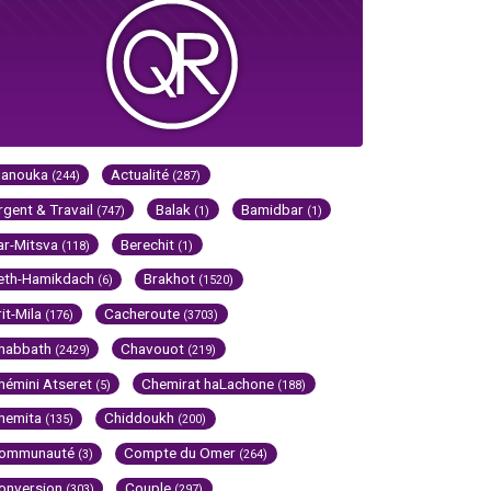
Hanouka
Actualité
(244)
(287)
rgent & Travail
Balak
Bamidbar
(747)
(1)
(1)
ar-Mitsva
Berechit
(118)
(1)
eth-Hamikdach
Brakhot
(6)
(1520)
rit-Mila
Cacheroute
(176)
(3703)
habbath
Chavouot
(2429)
(219)
hémini Atseret
Chemirat haLachone
(5)
(188)
hemita
Chiddoukh
(135)
(200)
ommunauté
Compte du Omer
(3)
(264)
onversion
Couple
(303)
(297)