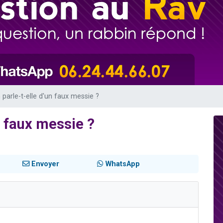
es viennent de faire un don pour Tsédaka : pauvres d'Israel
sion radio : Visions de grandeur n°104 : Le Chabbath et le Birkat Hamazone à 
 viennent de demander une bénédiction
de donner son Maasser
49 places pour étudier en groupe sur Zoom
 parle-t-elle d'un faux messie ?
n faux messie ?
Envoyer
WhatsApp