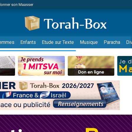
 donner son Maasser
viennent de nous rejoindre sur WhatsApp
viennent de nous rejoindre sur WhatsApp
de donner son Maasser
es viennent de faire un don pour 5 jours de vacances aux Orphelins
emmes
Enfants
Etude sur Texte
Musique
Paracha
Di
es viennent de faire un don pour Diane, 80 ans, dans un appartement insalub
 viennent de demander une bénédiction
viennent de nous rejoindre sur WhatsApp
nnes viennent de faire un don pour Sauvez la jambe de Yohan
49 places pour étudier en groupe sur Zoom
lles musiques dans Torah-Box Music
viennent de nous rejoindre sur WhatsApp
viennent de nous rejoindre sur WhatsApp
viennent de nous rejoindre sur WhatsApp
les musiques dans Torah-Box Music