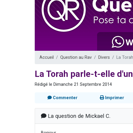
8 personn
Nouvelle émis
61 personnes
Ariel vient 
Il reste 
Accueil
Question au Rav
Divers
La Torah
La Torah parle-t-elle d'u
Rédigé le Dimanche 21 Septembre 2014
Commenter
Imprimer
La question de Mickael C.
Bonjour,