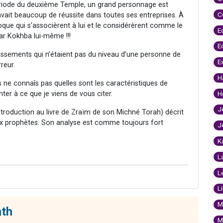
 période du deuxième Temple, un grand personnage est
C
 avait beaucoup de réussite dans toutes ses entreprises. À
oque qui s’associèrent à lui et le considérèrent comme le
E
ar Kokhba lui-même !!!
E
agissements qui n’étaient pas du niveau d’une personne de
E
rreur.
H
 ne connaîs pas quelles sont les caractéristiques de
nter à ce que je viens de vous citer.
H
J
oduction au livre de Zraïm de son Michné Torah) décrit
aux prophètes. Son analyse est comme toujours fort
J
K
L
L
L
M
ath
M