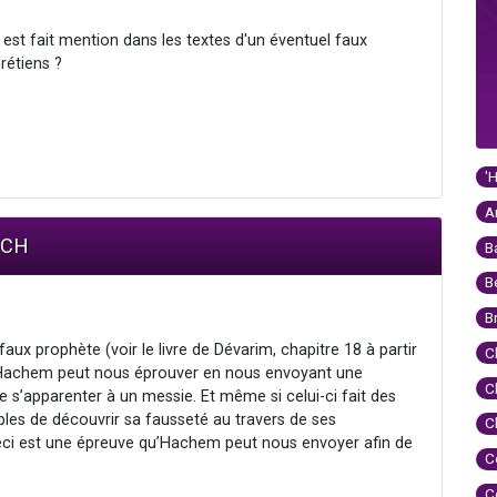
l est fait mention dans les textes d'un éventuel faux
hrétiens ?
'
A
OCH
B
B
B
aux prophète (voir le livre de Dévarim, chapitre 18 à partir
C
ue Hachem peut nous éprouver en nous envoyant une
C
e s’apparenter à un messie. Et même si celui-ci fait des
les de découvrir sa fausseté au travers de ses
C
. Ceci est une épreuve qu’Hachem peut nous envoyer afin de
C
C