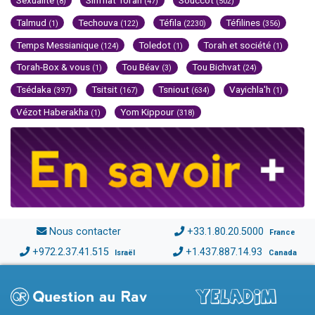
Sexualité
Sim'hat Torah
Souccot
(8)
(47)
(502)
Talmud
Techouva
Téfila
Téfilines
(1)
(122)
(2230)
(356)
Temps Messianique
Toledot
Torah et société
(124)
(1)
(1)
Torah-Box & vous
Tou Béav
Tou Bichvat
(1)
(3)
(24)
Tsédaka
Tsitsit
Tsniout
Vayichla'h
(397)
(167)
(634)
(1)
Vézot Haberakha
Yom Kippour
(1)
(318)
Nous contacter
+33.1.80.20.5000
France
+972.2.37.41.515
+1.437.887.14.93
Israël
Canada