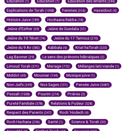
Education
Education
Education des enfants
(1)
(1)
(244)
Explications de Torah
Femmes
Hassidout
(1058)
(316)
(4)
Histoire Juive
Hochaana Rabba
(189)
(18)
Jeûne d'Esther
Jeûne de Guedalia
(69)
(51)
Jeûne du 10 Tévet
Jeûne du 17 Tamouz
(74)
(270)
Jeûne du 9 Av
Kabbala
Kriat haTorah
(582)
(4)
(220)
Lag Baomer
Le sens des prénoms hébraïques
(29)
(2)
Limoud Torah
Mariage
Mélanges lait/viande
(371)
(772)
(1)
Middot
Moussar
Musique juive
(69)
(154)
(1)
Non-Juifs
Nos Sages
Pensée Juive
(249)
(131)
(3087)
Pessah
Pourim
Prières
(1508)
(274)
(3)
Pureté Familiale
Relations & Pudeur
(578)
(528)
Respect des Parents
Roch 'Hodech
(247)
(4)
Roch Hachana
Santé
Science & Torah
(296)
(1)
(33)