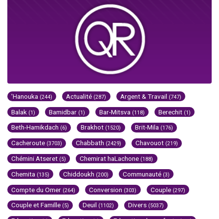
'Hanouka
Actualité
Argent & Travail
(244)
(287)
(747)
Balak
Bamidbar
Bar-Mitsva
Berechit
(1)
(1)
(118)
(1)
Beth-Hamikdach
Brakhot
Brit-Mila
(6)
(1520)
(176)
Cacheroute
Chabbath
Chavouot
(3703)
(2429)
(219)
Chémini Atseret
Chemirat haLachone
(5)
(188)
Chemita
Chiddoukh
Communauté
(135)
(200)
(3)
Compte du Omer
Conversion
Couple
(264)
(303)
(297)
Couple et Famille
Deuil
Divers
(5)
(1102)
(5037)