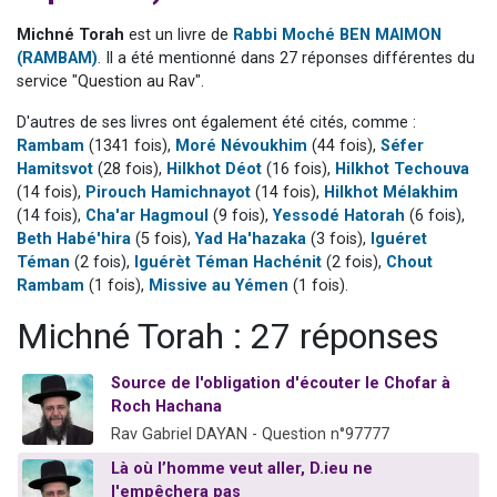
2 personnes viennent de nous rejoindre sur WhatsApp
Michné Torah
est un livre de
Rabbi Moché BEN MAIMON
13 personnes viennent de demander une bénédiction
(RAMBAM)
. Il a été mentionné dans 27 réponses différentes du
service "Question au Rav".
Il reste 49 places pour étudier en groupe sur Zoom
12 nouvelles musiques dans Torah-Box Music
D'autres de ses livres ont également été cités, comme :
Rambam
(1341 fois),
Moré Névoukhim
(44 fois),
Séfer
2 personnes viennent de nous rejoindre sur WhatsApp
Hamitsvot
(28 fois),
Hilkhot Déot
(16 fois),
Hilkhot Techouva
(14 fois),
Pirouch Hamichnayot
(14 fois),
Hilkhot Mélakhim
(14 fois),
Cha'ar Hagmoul
(9 fois),
Yessodé Hatorah
(6 fois),
Beth Habé'hira
(5 fois),
Yad Ha'hazaka
(3 fois),
Iguéret
Téman
(2 fois),
Iguérèt Téman Hachénit
(2 fois),
Chout
Rambam
(1 fois),
Missive au Yémen
(1 fois).
Michné Torah : 27 réponses
Source de l'obligation d'écouter le Chofar à
Roch Hachana
Rav Gabriel DAYAN - Question n°97777
Là où l’homme veut aller, D.ieu ne
l'empêchera pas