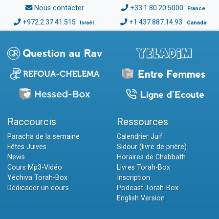
Nous contacter
+33.1.80.20.5000
France
+972.2.37.41.515
+1.437.887.14.93
Israël
Canada
Raccourcis
Ressources
Paracha de la semaine
Calendrier Juif
Fêtes Juives
Sidour (livre de prière)
News
Horaires de Chabbath
Cours Mp3-Vidéo
Livres Torah-Box
Yéchiva Torah-Box
Inscription
Dédicacer un cours
Podcast Torah-Box
English Version