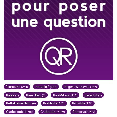
'Hanouka
Actualité
Argent & Travail
(244)
(287)
(747)
Balak
Bamidbar
Bar-Mitsva
Berechit
(1)
(1)
(118)
(1)
Beth-Hamikdach
Brakhot
Brit-Mila
(6)
(1520)
(176)
Cacheroute
Chabbath
Chavouot
(3703)
(2429)
(219)