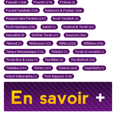
Pessah
Pourim
Prières
(1508)
(274)
(3)
Pureté Familiale
Relations & Pudeur
(578)
(528)
Respect des Parents
Roch 'Hodech
(247)
(4)
Roch Hachana
Santé
Science & Torah
(296)
(1)
(33)
Sexualité
Sim'hat Torah
Souccot
(8)
(47)
(502)
Talmud
Techouva
Téfila
Téfilines
(1)
(122)
(2230)
(356)
Temps Messianique
Toledot
Torah et société
(124)
(1)
(1)
Torah-Box & vous
Tou Béav
Tou Bichvat
(1)
(3)
(24)
Tsédaka
Tsitsit
Tsniout
Vayichla'h
(397)
(167)
(634)
(1)
Vézot Haberakha
Yom Kippour
(1)
(318)