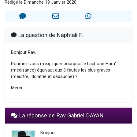
Rédigé le Dimanche 19 Janvier 2020
Il reste 49 places pour étudier en groupe sur Zoom
Eva vient de donner son Maasser
4 personnes viennent de nous rejoindre sur WhatsApp
3 personnes viennent de nous rejoindre sur WhatsApp
La question de Naphtali F.
3 personnes viennent de faire un don pour Événements Torah-Box
Bonjour Rav,
Pourriez-vous m'expliquer pourquoi le Lachone Hara'
(médisance) équivaut aux 3 fautes les plus graves
(meurtre, idolâtrie et débauche) ?
Merci.
La réponse de Rav Gabriel DAYAN
Bonjour,