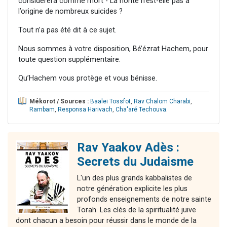
considérera comme mort - La honte n’est-elle pas à
l’origine de nombreux suicides ?
Tout n’a pas été dit à ce sujet.
Nous sommes à votre disposition, Bé’ézrat Hachem, pour
toute question supplémentaire.
Qu’Hachem vous protège et vous bénisse.
Mékorot / Sources :
Baalei Tossfot
,
Rav Chalom Charabi
,
Rambam
,
Responsa Harivach
,
Cha'aré Techouva
.
Rav Yaakov Adès :
Secrets du Judaisme
L'un des plus grands kabbalistes de
notre génération explicite les plus
profonds enseignements de notre sainte
Torah. Les clés de la spiritualité juive
dont chacun a besoin pour réussir dans le monde de la