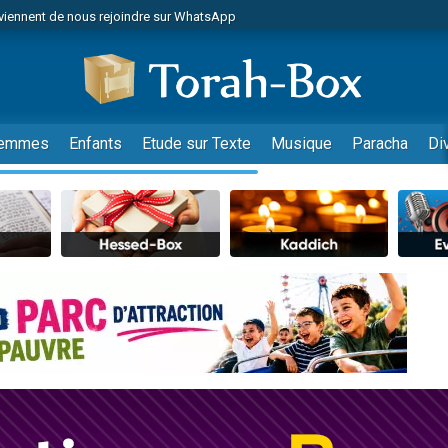
viennent de nous rejoindre sur WhatsApp
viennent de nous rejoindre sur WhatsApp
de donner son Maasser
es viennent de faire un don pour 5 jours de vacances aux Orphelins
es viennent de faire un don pour Diane, 80 ans, dans un appartement insalub
emmes
Enfants
Etude sur Texte
Musique
Paracha
Di
 viennent de demander une bénédiction
viennent de nous rejoindre sur WhatsApp
nnes viennent de faire un don pour Sauvez la jambe de Yohan
49 places pour étudier en groupe sur Zoom
lles musiques dans Torah-Box Music
viennent de nous rejoindre sur WhatsApp
viennent de nous rejoindre sur WhatsApp
viennent de nous rejoindre sur WhatsApp
les musiques dans Torah-Box Music
es viennent de faire un don pour Tsédaka : pauvres d'Israel