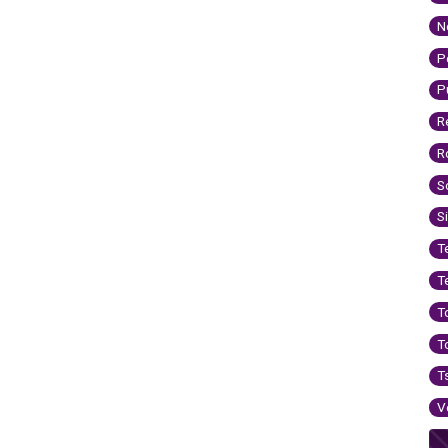
N
P
P
R
R
S
S
T
T
T
T
T
V