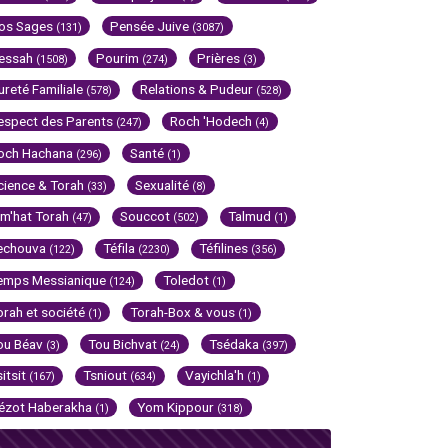
os Sages
Pensée Juive
(131)
(3087)
essah
Pourim
Prières
(1508)
(274)
(3)
ureté Familiale
Relations & Pudeur
(578)
(528)
espect des Parents
Roch 'Hodech
(247)
(4)
och Hachana
Santé
(296)
(1)
cience & Torah
Sexualité
(33)
(8)
im'hat Torah
Souccot
Talmud
(47)
(502)
(1)
echouva
Téfila
Téfilines
(122)
(2230)
(356)
emps Messianique
Toledot
(124)
(1)
orah et société
Torah-Box & vous
(1)
(1)
ou Béav
Tou Bichvat
Tsédaka
(3)
(24)
(397)
sitsit
Tsniout
Vayichla'h
(167)
(634)
(1)
ézot Haberakha
Yom Kippour
(1)
(318)