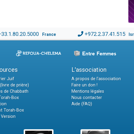
+33.1.80.20.5000
+972.2.37.41.515
France
Is
ources
L'association
ier Juif
A propos de l'association
(livre de prière)
Faire un don !
es de Chabbath
Mentions légales
 Torah-Box
Nous contacter
tion
Aide (FAQ)
t Torah-Box
 Version