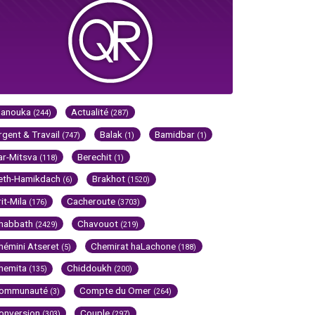
Hanouka
Actualité
(244)
(287)
rgent & Travail
Balak
Bamidbar
(747)
(1)
(1)
ar-Mitsva
Berechit
(118)
(1)
eth-Hamikdach
Brakhot
(6)
(1520)
rit-Mila
Cacheroute
(176)
(3703)
habbath
Chavouot
(2429)
(219)
hémini Atseret
Chemirat haLachone
(5)
(188)
hemita
Chiddoukh
(135)
(200)
ommunauté
Compte du Omer
(3)
(264)
onversion
Couple
(303)
(297)