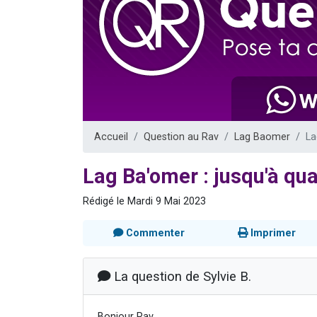
Nouvelle émis
61 personnes
Ariel vient 
Il reste 
Eva vient de
Accueil
Question au Rav
Lag Baomer
La
Lag Ba'omer : jusqu'à qu
Rédigé le Mardi 9 Mai 2023
Commenter
Imprimer
La question de Sylvie B.
Bonjour Rav,