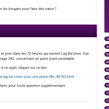
r les bougies pour faire des vœux ?
'
A
et prier dans les 72 heures qui suivent Lag Ba'omer. Voir
B
, page 342, concernant un autre point semblable.
B
 ce sujet, cliquez sur ce lien :
B
a-lag-ba-omer-pour-une-jeune-fille_85763.html
C
C
hem, pour toute question supplémentaire.
C
C
C