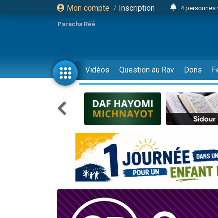
Mon compte
/
Inscription
4 personnes 
3 personnes 
Paracha Réé
Odaya vient 
3 personn
3 personn
Vidéos
Question au Rav
Dons
F
13 personnes
2 personnes 
30 perso
Il reste 
12 nouve
3 personnes 
2 personnes 
3 personnes 
2 nouvel
8 personn