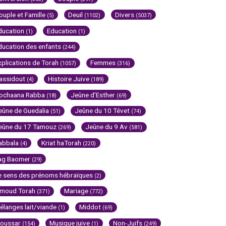
ouple et Famille
Deuil
Divers
(5)
(1102)
(5037)
ducation
Education
(1)
(1)
ducation des enfants
(244)
xplications de Torah
Femmes
(1057)
(316)
assidout
Histoire Juive
(4)
(189)
ochaana Rabba
Jeûne d'Esther
(18)
(69)
eûne de Guedalia
Jeûne du 10 Tévet
(51)
(74)
eûne du 17 Tamouz
Jeûne du 9 Av
(269)
(581)
abbala
Kriat haTorah
(4)
(220)
ag Baomer
(29)
e sens des prénoms hébraïques
(2)
imoud Torah
Mariage
(371)
(772)
élanges lait/viande
Middot
(1)
(69)
oussar
Musique juive
Non-Juifs
(154)
(1)
(249)