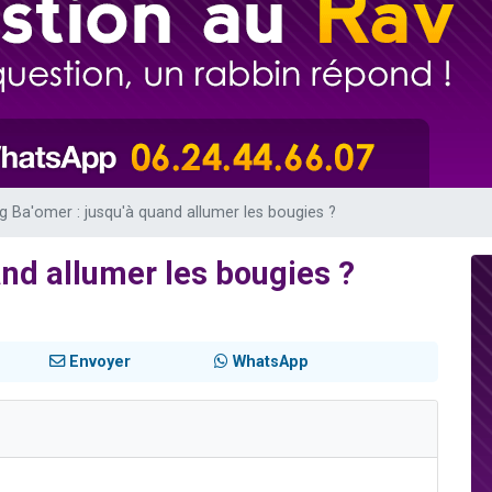
sion radio : Visions de grandeur n°104 : Le Chabbath et le Birkat Hamazone à 
 viennent de demander une bénédiction
de donner son Maasser
49 places pour étudier en groupe sur Zoom
 donner son Maasser
g Ba'omer : jusqu'à quand allumer les bougies ?
and allumer les bougies ?
Envoyer
WhatsApp