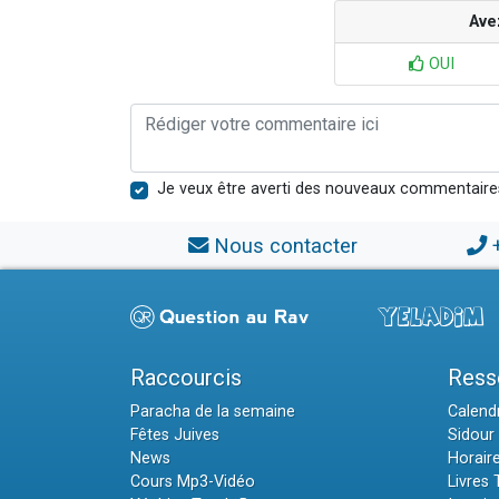
Ave
OUI
Je veux être averti des nouveaux commentaire
Nous contacter
Raccourcis
Ress
Paracha de la semaine
Calendr
Fêtes Juives
Sidour 
News
Horair
Cours Mp3-Vidéo
Livres