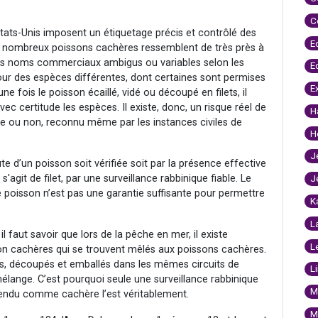
C
ats-Unis imposent un étiquetage précis et contrôlé des
E
 De nombreux poissons cachères ressemblent de très près à
es noms commerciaux ambigus ou variables selon les
E
pour des espèces différentes, dont certaines sont permises
E
 une fois le poisson écaillé, vidé ou découpé en filets, il
ec certitude les espèces. Il existe, donc, un risque réel de
H
re ou non, reconnu même par les instances civiles de
H
J
e d’un poisson soit vérifiée soit par la présence effective
 s'agit de filet, par une surveillance rabbinique fiable. Le
J
 poisson n’est pas une garantie suffisante pour permettre
K
L
l faut savoir que lors de la pêche en mer, il existe
L
on cachères qui se trouvent mêlés aux poissons cachères.
tés, découpés et emballés dans les mêmes circuits de
L
 mélange. C’est pourquoi seule une surveillance rabbinique
M
vendu comme cachère l’est véritablement.
M