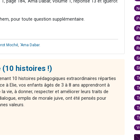
 1, page 184, 'Ama Dabar, volume 1, réponse 13 et Iguerot
N
P
hem, pour toute question supplémentaire.
P
R
érot Moché
,
'Ama Dabar
.
R
S
 (10 histoires !)
S
T
enant 10 histoires pédagogiques extraordinaires réparties
ce à Elie, vos enfants âgés de 3 à 8 ans apprendront à
T
la vie, à donner, respecter et améliorer leurs traits de
T
ialogue, emplis de morale juive, ont été pensés pour
nnes valeurs.
T
T
V