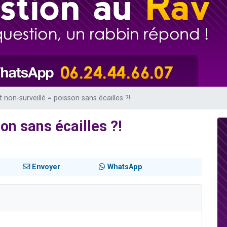
viennent de nous rejoindre sur WhatsApp
 viennent de demander une bénédiction
49 places pour étudier en groupe sur Zoom
lles musiques dans Torah-Box Music
viennent de nous rejoindre sur WhatsApp
t non-surveillé = poisson sans écailles ?!
on sans écailles ?!
Envoyer
WhatsApp