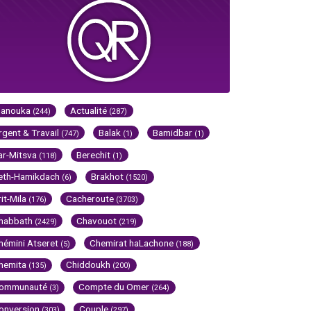
Hanouka
Actualité
(244)
(287)
rgent & Travail
Balak
Bamidbar
(747)
(1)
(1)
ar-Mitsva
Berechit
(118)
(1)
eth-Hamikdach
Brakhot
(6)
(1520)
rit-Mila
Cacheroute
(176)
(3703)
habbath
Chavouot
(2429)
(219)
hémini Atseret
Chemirat haLachone
(5)
(188)
hemita
Chiddoukh
(135)
(200)
ommunauté
Compte du Omer
(3)
(264)
onversion
Couple
(303)
(297)