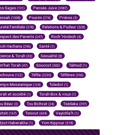
os Sages
Pensée Juive
(131)
(3087)
essah
Pourim
Prières
(1508)
(274)
(3)
ureté Familiale
Relations & Pudeur
(578)
(528)
espect des Parents
Roch 'Hodech
(247)
(4)
och Hachana
Santé
(296)
(1)
cience & Torah
Sexualité
(33)
(8)
im'hat Torah
Souccot
Talmud
(47)
(502)
(1)
echouva
Téfila
Téfilines
(122)
(2230)
(356)
emps Messianique
Toledot
(124)
(1)
orah et société
Torah-Box & vous
(1)
(1)
ou Béav
Tou Bichvat
Tsédaka
(3)
(24)
(397)
sitsit
Tsniout
Vayichla'h
(167)
(634)
(1)
ézot Haberakha
Yom Kippour
(1)
(318)