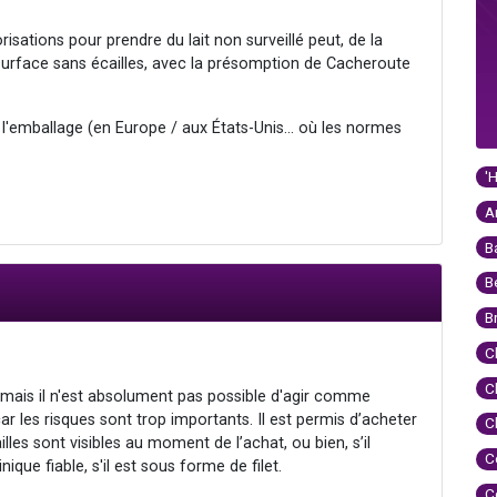
isations pour prendre du lait non surveillé peut, de la
rface sans écailles, avec la présomption de Cacheroute
 l'emballage (en Europe / aux États-Unis... où les normes
'
A
B
B
B
C
C
ais il n'est absolument pas possible d'agir comme
 les risques sont trop importants. Il est permis d’acheter
C
lles sont visibles au moment de l’achat, ou bien, s’il
C
nique fiable, s'il est sous forme de filet.
C