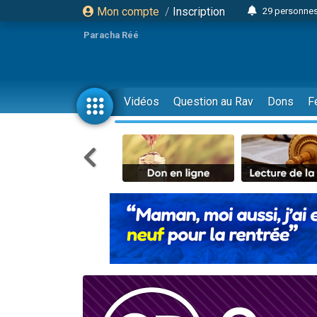
Mon compte
/
Inscription
29 personnes
Il reste 
Paracha Réé
16 person
2 personnes 
6 personnes 
Vidéos
Question au Rav
Dons
F
4 personn
2 personn
17 personnes
4 personnes 
Il reste 
Eva vient de
4 personnes 
3 personnes 
Odaya vient 
3 personn