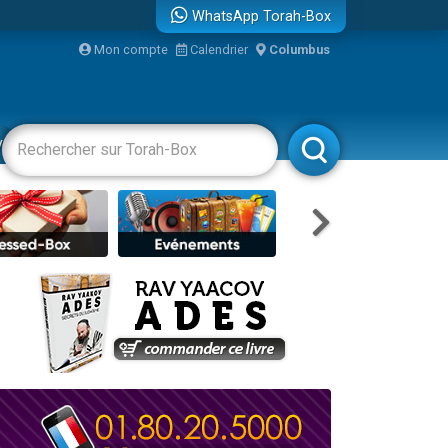
WhatsApp Torah-Box
Mon compte
Calendrier
Columbus
bre
vertissements
Livres
Rabbanim
...