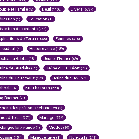
ouple et Famille
Deuil
Divers
(5)
(1102)
(5037)
ducation
Education
(1)
(1)
ducation des enfants
(244)
xplications de Torah
Femmes
(1058)
(316)
assidout
Histoire Juive
(4)
(189)
ochaana Rabba
Jeûne d'Esther
(18)
(69)
eûne de Guedalia
Jeûne du 10 Tévet
(51)
(74)
eûne du 17 Tamouz
Jeûne du 9 Av
(270)
(582)
abbala
Kriat haTorah
(4)
(220)
ag Baomer
(29)
e sens des prénoms hébraïques
(2)
imoud Torah
Mariage
(371)
(772)
élanges lait/viande
Middot
(1)
(69)
oussar
Musique juive
Non-Juifs
(154)
(1)
(249)