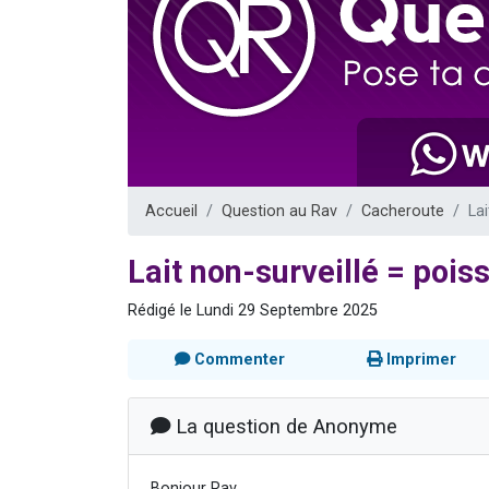
2 personnes 
13 personnes
Il reste 
12 nouve
2 personnes 
Accueil
Question au Rav
Cacheroute
Lai
Lait non-surveillé = poiss
Rédigé le Lundi 29 Septembre 2025
Commenter
Imprimer
La question de Anonyme
Bonjour Rav,