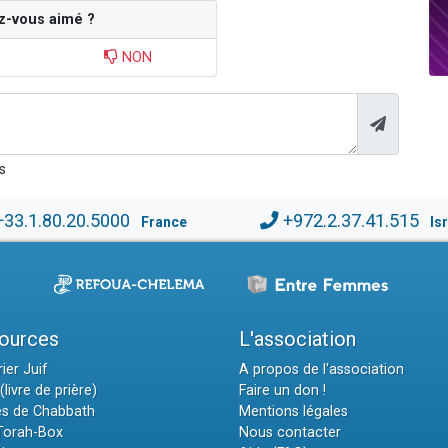
z-vous aimé ?
NON
s
+33.1.80.20.5000
+972.2.37.41.515
France
Is
ources
L'association
ier Juif
A propos de l'association
(livre de prière)
Faire un don !
es de Chabbath
Mentions légales
 Torah-Box
Nous contacter