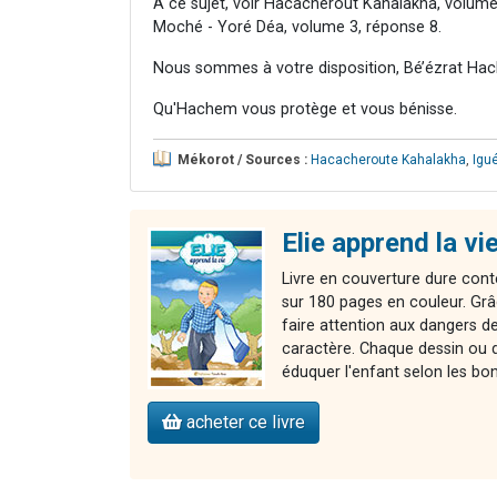
A ce sujet, voir Hacacherout Kahalakha, volume
Moché - Yoré Déa, volume 3, réponse 8.
Nous sommes à votre disposition, Bé’ézrat Hac
Qu'Hachem vous protège et vous bénisse.
Mékorot / Sources :
Hacacheroute Kahalakha
,
Igu
Elie apprend la vie
Livre en couverture dure cont
sur 180 pages en couleur. Grâ
faire attention aux dangers de 
caractère. Chaque dessin ou d
éduquer l'enfant selon les bo
acheter ce livre