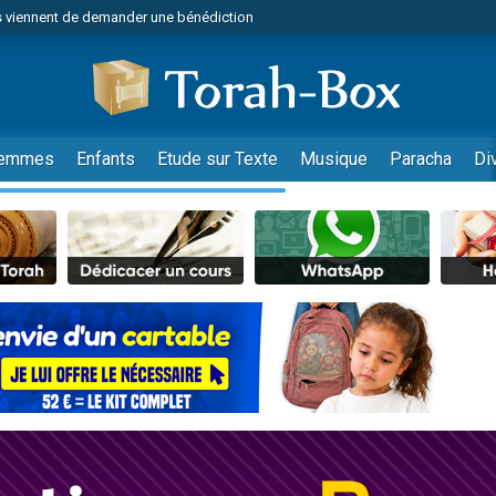
 viennent de demander une bénédiction
49 places pour étudier en groupe sur Zoom
nes viennent de faire un don pour Diane, 80 ans, dans un appartement insalu
viennent de nous rejoindre sur WhatsApp
viennent de nous rejoindre sur WhatsApp
emmes
Enfants
Etude sur Texte
Musique
Paracha
Di
es viennent de faire un don pour Reloger Rivka, 6 enfants, victime de violences
es viennent de faire un don pour 1 Journée de Vacances Pour les Enfants
 viennent de demander une bénédiction
viennent de nous rejoindre sur WhatsApp
49 places pour étudier en groupe sur Zoom
 donner son Maasser
viennent de nous rejoindre sur WhatsApp
viennent de nous rejoindre sur WhatsApp
de donner son Maasser
es viennent de faire un don pour 5 jours de vacances aux Orphelins