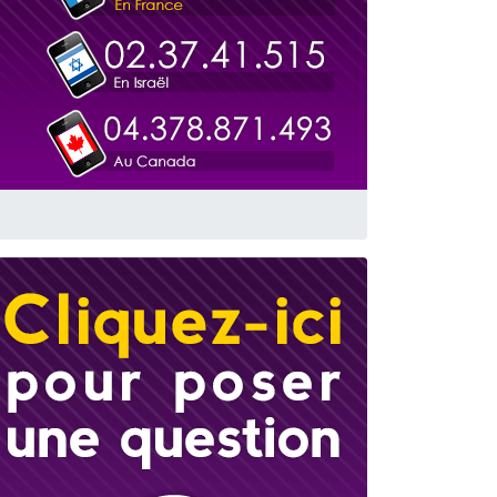
 leur maman
...