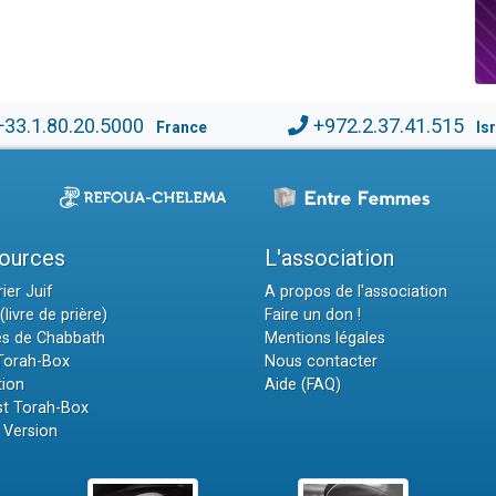
+33.1.80.20.5000
+972.2.37.41.515
France
Is
ources
L'association
ier Juif
A propos de l'association
(livre de prière)
Faire un don !
es de Chabbath
Mentions légales
 Torah-Box
Nous contacter
tion
Aide (FAQ)
t Torah-Box
 Version