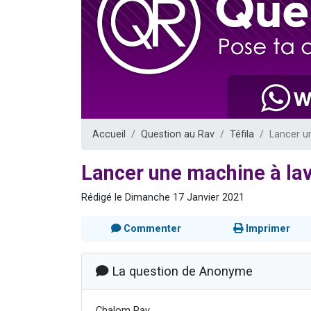
6 personn
2 personn
10 personnes
Il reste 
2 personnes 
Accueil
Question au Rav
Téfila
Lancer un
Lancer une machine à lav
Rédigé le Dimanche 17 Janvier 2021
Commenter
Imprimer
La question de Anonyme
Chalom Rav,