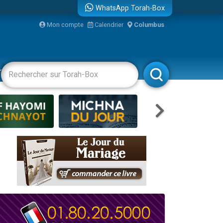
WhatsApp Torah-Box
Mon compte
Calendrier
Columbus
racha
Divertissements
Livres
Rabbanim
re
travers le temps