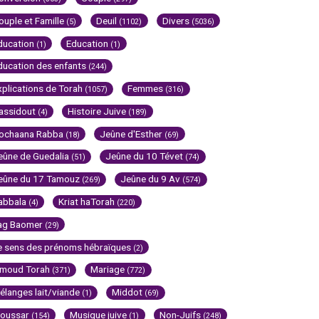
ouple et Famille
Deuil
Divers
(5)
(1102)
(5036)
ducation
Education
(1)
(1)
ducation des enfants
(244)
xplications de Torah
Femmes
(1057)
(316)
assidout
Histoire Juive
(4)
(189)
ochaana Rabba
Jeûne d'Esther
(18)
(69)
eûne de Guedalia
Jeûne du 10 Tévet
(51)
(74)
eûne du 17 Tamouz
Jeûne du 9 Av
(269)
(574)
abbala
Kriat haTorah
(4)
(220)
ag Baomer
(29)
e sens des prénoms hébraïques
(2)
imoud Torah
Mariage
(371)
(772)
élanges lait/viande
Middot
(1)
(69)
oussar
Musique juive
Non-Juifs
(154)
(1)
(248)