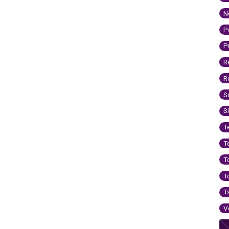
N
P
P
R
R
S
S
T
T
T
T
T
V