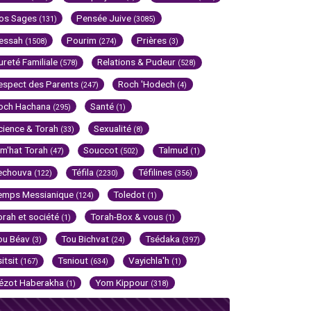
os Sages
Pensée Juive
(131)
(3085)
essah
Pourim
Prières
(1508)
(274)
(3)
ureté Familiale
Relations & Pudeur
(578)
(528)
espect des Parents
Roch 'Hodech
(247)
(4)
och Hachana
Santé
(295)
(1)
cience & Torah
Sexualité
(33)
(8)
im'hat Torah
Souccot
Talmud
(47)
(502)
(1)
echouva
Téfila
Téfilines
(122)
(2230)
(356)
emps Messianique
Toledot
(124)
(1)
orah et société
Torah-Box & vous
(1)
(1)
ou Béav
Tou Bichvat
Tsédaka
(3)
(24)
(397)
sitsit
Tsniout
Vayichla'h
(167)
(634)
(1)
ézot Haberakha
Yom Kippour
(1)
(318)