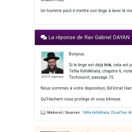
Un homme peut-il mettre son linge à laver le mat
La réponse de Rav Gabriel DAYAN
Bonjour,
Si le linge est déjà
trié
, cela est 
Tefila Kéhilkhata, chapitre 6, not
Techouvot, passage 15.
45319 réponses
Nous sommes à votre disposition, Bé’ézrat Hac
Qu’Hachem vous protège et vous bénisse.
Mékorot / Sources :
Téfila Kéhilkhata
,
Choul'han A