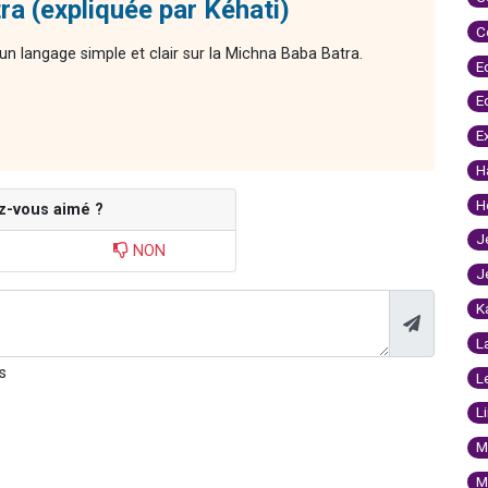
ra (expliquée par Kéhati)
C
n langage simple et clair sur la Michna Baba Batra.
E
E
E
H
H
z-vous aimé ?
J
NON
J
K
L
s
L
L
M
M