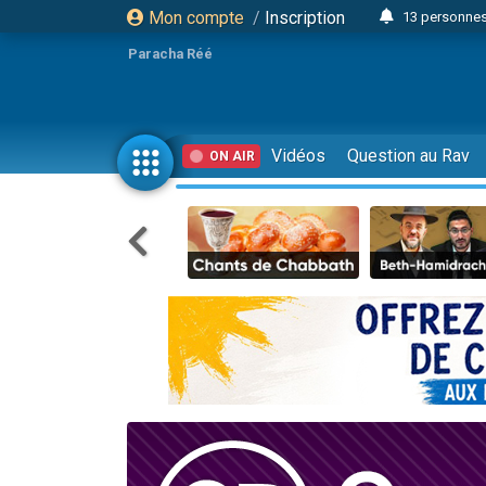
Mon compte
/
Inscription
13 personnes
Il reste 
Paracha Réé
12 nouve
30 perso
3 personnes 
Vidéos
Question au Rav
ON AIR
2 personnes 
3 personnes 
2 nouvel
8 personn
4 personn
Nouvelle émis
61 personnes
Il reste 
Ariel vient 
Nathaniel vi