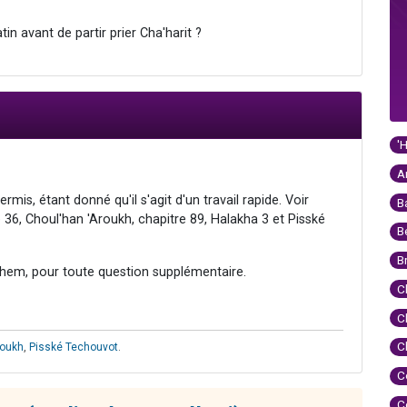
in avant de partir prier Cha'harit ?
'
A
permis, étant donné qu'il s'agit d'un travail rapide. Voir
B
e 36, Choul'han 'Aroukh, chapitre 89, Halakha 3 et Pisské
B
B
hem, pour toute question supplémentaire.
C
C
C
roukh
,
Pisské Techouvot
.
C
C