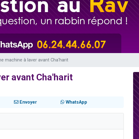
es viennent de faire un don pour 5 enfants déjà orphelins risquent de perdre
es viennent de faire un don pour Reloger Rivka, 6 enfants, victime de violences
 viennent de demander une bénédiction
49 places pour étudier en groupe sur Zoom
viennent de nous rejoindre sur WhatsApp
e machine à laver avant Cha'harit
er avant Cha'harit
Envoyer
WhatsApp