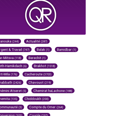
Hanouka
Actualité
(244)
(287)
rgent & Travail
Balak
Bamidbar
(747)
(1)
(1)
ar-Mitsva
Berechit
(118)
(1)
eth-Hamikdach
Brakhot
(6)
(1518)
rit-Mila
Cacheroute
(176)
(3703)
habbath
Chavouot
(2426)
(219)
hémini Atseret
Chemirat haLachone
(5)
(188)
hemita
Chiddoukh
(135)
(200)
ommunauté
Compte du Omer
(3)
(264)
onversion
Couple
(303)
(297)