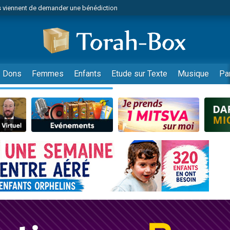
 viennent de demander une bénédiction
49 places pour étudier en groupe sur Zoom
lles musiques dans Torah-Box Music
nnes viennent de faire un don pour Sauvez la jambe de Yohan
viennent de nous rejoindre sur WhatsApp
Dons
Femmes
Enfants
Etude sur Texte
Musique
Pa
viennent de nous rejoindre sur WhatsApp
viennent de nous rejoindre sur WhatsApp
les musiques dans Torah-Box Music
es viennent de faire un don pour Tsédaka : pauvres d'Israel
es viennent de faire un don pour Diane, 80 ans, dans un appartement insalub
sion radio : Visions de grandeur n°104 : Le Chabbath et le Birkat Hamazone à 
 viennent de demander une bénédiction
49 places pour étudier en groupe sur Zoom
de donner son Maasser
ent de donner son Maasser