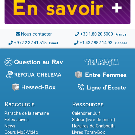
Nous contacter
+33.1.80.20.5000
France
+972.2.37.41.515
+1.437.887.14.93
Israël
Canada
Raccourcis
Ressources
Paracha de la semaine
Calendrier Juif
Fêtes Juives
Sidour (livre de prière)
News
Horaires de Chabbath
Cours Mp3-Vidéo
Livres Torah-Box