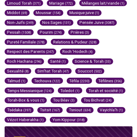
Limoud Torah
Mariage
Mélanges lait/viande
(371)
(772)
(1)
Middot
Moussar
Musique juive
(69)
(154)
(1)
Non-Juifs
Nos Sages
Pensée Juive
(249)
(131)
(3087)
Pessah
Pourim
Prières
(1508)
(274)
(3)
Pureté Familiale
Relations & Pudeur
(578)
(528)
Respect des Parents
Roch 'Hodech
(247)
(4)
Roch Hachana
Santé
Science & Torah
(296)
(1)
(33)
Sexualité
Sim'hat Torah
Souccot
(8)
(47)
(502)
Talmud
Techouva
Téfila
Téfilines
(1)
(122)
(2230)
(356)
Temps Messianique
Toledot
Torah et société
(124)
(1)
(1)
Torah-Box & vous
Tou Béav
Tou Bichvat
(1)
(3)
(24)
Tsédaka
Tsitsit
Tsniout
Vayichla'h
(397)
(167)
(634)
(1)
Vézot Haberakha
Yom Kippour
(1)
(318)