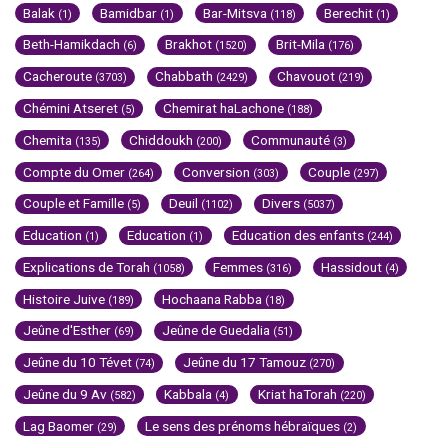
Balak
Bamidbar
Bar-Mitsva
Berechit
(1)
(1)
(118)
(1)
Beth-Hamikdach
Brakhot
Brit-Mila
(6)
(1520)
(176)
Cacheroute
Chabbath
Chavouot
(3703)
(2429)
(219)
Chémini Atseret
Chemirat haLachone
(5)
(188)
Chemita
Chiddoukh
Communauté
(135)
(200)
(3)
Compte du Omer
Conversion
Couple
(264)
(303)
(297)
Couple et Famille
Deuil
Divers
(5)
(1102)
(5037)
Education
Education
Education des enfants
(1)
(1)
(244)
Explications de Torah
Femmes
Hassidout
(1058)
(316)
(4)
Histoire Juive
Hochaana Rabba
(189)
(18)
Jeûne d'Esther
Jeûne de Guedalia
(69)
(51)
Jeûne du 10 Tévet
Jeûne du 17 Tamouz
(74)
(270)
Jeûne du 9 Av
Kabbala
Kriat haTorah
(582)
(4)
(220)
Lag Baomer
Le sens des prénoms hébraïques
(29)
(2)