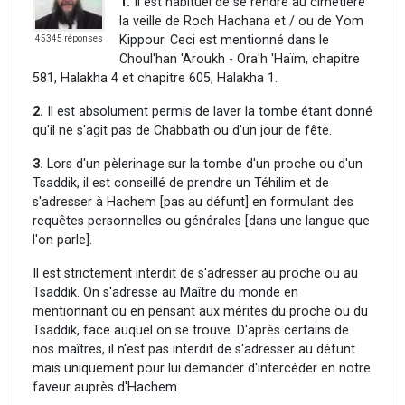
1.
Il est habituel de se rendre au cimetière
la veille de Roch Hachana et / ou de Yom
Kippour. Ceci est mentionné dans le
45345 réponses
Choul'han 'Aroukh - Ora'h 'Haïm, chapitre
581, Halakha 4 et chapitre 605, Halakha 1.
2.
Il est absolument permis de laver la tombe étant donné
qu'il ne s'agit pas de Chabbath ou d'un jour de fête.
3.
Lors d'un pèlerinage sur la tombe d'un proche ou d'un
Tsaddik, il est conseillé de prendre un Téhilim et de
s'adresser à Hachem [pas au défunt] en formulant des
requêtes personnelles ou générales [dans une langue que
l'on parle].
Il est strictement interdit de s'adresser au proche ou au
Tsaddik. On s'adresse au Maître du monde en
mentionnant ou en pensant aux mérites du proche ou du
Tsaddik, face auquel on se trouve. D'après certains de
nos maîtres, il n'est pas interdit de s'adresser au défunt
mais uniquement pour lui demander d'intercéder en notre
faveur auprès d'Hachem.