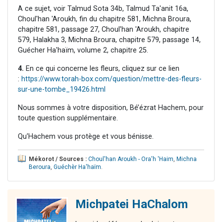
A ce sujet, voir Talmud Sota 34b, Talmud Ta'anit 16a,
Choul'han 'Aroukh, fin du chapitre 581, Michna Broura,
chapitre 581, passage 27, Choul'han 'Aroukh, chapitre
579, Halakha 3, Michna Broura, chapitre 579, passage 14,
Guécher Ha'haïm, volume 2, chapitre 25.
4.
En ce qui concerne les fleurs, cliquez sur ce lien
:
https://www.torah-box.com/question/mettre-des-fleurs-
sur-une-tombe_19426.html
Nous sommes à votre disposition, Bé’ézrat Hachem, pour
toute question supplémentaire.
Qu’Hachem vous protège et vous bénisse.
Mékorot / Sources :
Choul'han Aroukh - Ora'h 'Haim
,
Michna
Beroura
,
Guéchèr Ha'haïm
.
Michpatei HaChalom