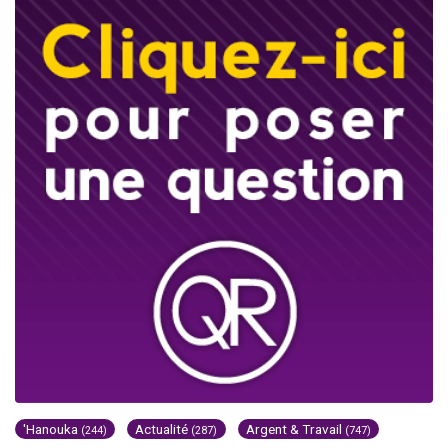
'Hanouka
Actualité
Argent & Travail
(244)
(287)
(747)