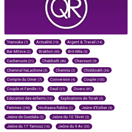
'Hanouka
Actualité
Argent & Travail
(7)
(10)
(14)
Bar-Mitsva
Brakhot
Brit-Mila
(2)
(40)
(5)
Cacheroute
Chabbath
Chavouot
(21)
(86)
(9)
Chemirat haLachone
Chemita
Chiddoukh
(3)
(3)
(36)
Compte du Omer
Conversion
Couple
(7)
(4)
(103)
Couple et Famille
Deuil
Divers
(1)
(37)
(81)
Education des enfants
Explications de Torah
(12)
(3)
Femmes
Hochaana Rabba
Jeûne d'Esther
(290)
(2)
(4)
Jeûne de Guedalia
Jeûne du 10 Tévet
(3)
(5)
Jeûne du 17 Tamouz
Jeûne du 9 Av
(16)
(33)