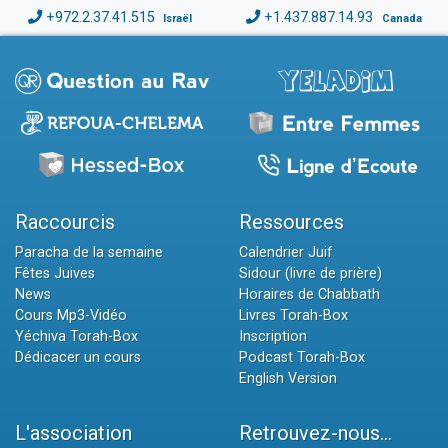
+972.2.37.41.515
+1.437.887.14.93
Israël
Canada
Raccourcis
Ressources
Paracha de la semaine
Calendrier Juif
Fêtes Juives
Sidour (livre de prière)
News
Horaires de Chabbath
Cours Mp3-Vidéo
Livres Torah-Box
Yéchiva Torah-Box
Inscription
Dédicacer un cours
Podcast Torah-Box
English Version
L'association
Retrouvez-nous...