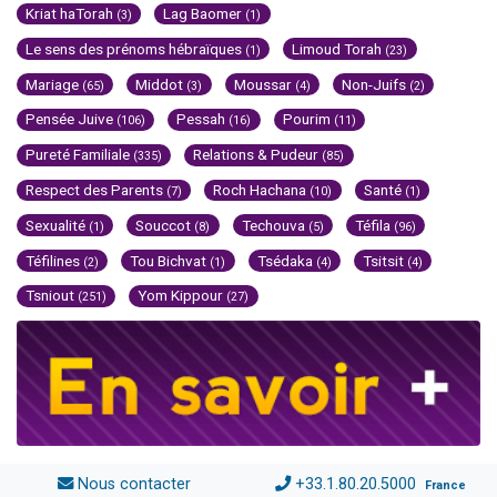
Kriat haTorah
Lag Baomer
(3)
(1)
Le sens des prénoms hébraïques
Limoud Torah
(1)
(23)
Mariage
Middot
Moussar
Non-Juifs
(65)
(3)
(4)
(2)
Pensée Juive
Pessah
Pourim
(106)
(16)
(11)
Pureté Familiale
Relations & Pudeur
(335)
(85)
Respect des Parents
Roch Hachana
Santé
(7)
(10)
(1)
Sexualité
Souccot
Techouva
Téfila
(1)
(8)
(5)
(96)
Téfilines
Tou Bichvat
Tsédaka
Tsitsit
(2)
(1)
(4)
(4)
Tsniout
Yom Kippour
(251)
(27)
Nous contacter
+33.1.80.20.5000
France