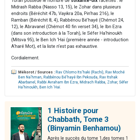
Torah possède le nombre de
soixante-dix
facettes : le
Midrash Rabba (Nasso 13, 15), le Zohar dans plusieurs
endroits (Béréchit 47b, Vayikra 20a, Pin'has 216), le
Ramban (Béréchit 8, 4), Rabbénou Bé'hayé (Chémot 24,
12), le Abravanel (Chémot 40 fin verset 34), le Ibn Ezra
(dans son introduction à la Torah), le Séfer Ha'hinoukh
(Mitsva 95), le Ben Ich 'Haï (première année - introduction
A'haré Mot), et la liste n’est pas exhaustive.
Cordialement.
Mékorot / Sources :
Rav Chlomo Its'haki (Rachi)
,
Rav Moché
Ben Na'hman
,
Rabbénou Bé'hayé Ibn Pekouda
,
Rav Itshak
Abarbanel
,
Rabbi Avraham Ibn Ezra
,
Midrach Rabba
,
Zohar
,
Séfer
Ha'hinoukh
,
Ben Ich 'Haï
.
1 Histoire pour
Chabbath, Tome 3
(Binyamin Benhamou)
Après le succès du tome 1,des tomes 1