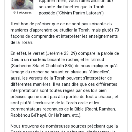
Apparemment, vous faites allusion aux
soixante-dix facettes que la Torah
possède ("Chivim Panim Latorah").
649 réponses
Il est bon de préciser que ce ne sont pas soixante-dix
manières d'apprendre ou étudier la Torah, mais plutôt 70
façons de comprendre et interpréter les enseignements
de la Torah.
En effet, le verset (Jérémie 23, 29) compare la parole de
D.ieu à un marteau brisant le rocher, et le Talmud
(Sanhédrin 34a et Chabbath 88b) de nous expliquer qu’à
l’image du rocher se brisant en plusieurs "étincelles",
aussi, les versets de la Torah peuvent s’interpréter de
différentes manières. Il va sans dire que ces différentes
interprétations sont toutes régies par des lois bien
précises qui ne sont pas à la portée de tout à chacun, et
sont plutôt l’exclusivité de la Torah orale et les
commentateurs reconnues de la Bible (Rachi, Ramban,
Rabbénou Bé'hayé, Or Ha'haïm, etc.).
Nous trouvons de nombreuses sources précisant que la