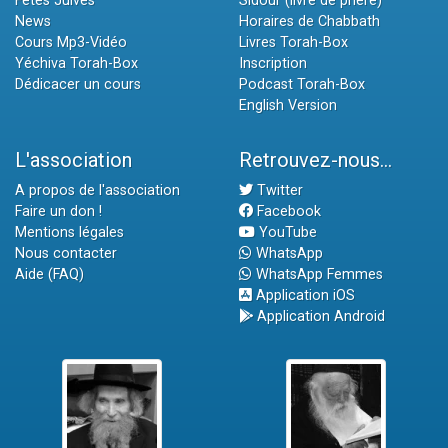
Fêtes Juives
Sidour (livre de prière)
News
Horaires de Chabbath
Cours Mp3-Vidéo
Livres Torah-Box
Yéchiva Torah-Box
Inscription
Dédicacer un cours
Podcast Torah-Box
English Version
L'association
Retrouvez-nous...
A propos de l'association
Twitter
Faire un don !
Facebook
Mentions légales
YouTube
Nous contacter
WhatsApp
Aide (FAQ)
WhatsApp Femmes
Application iOS
Application Android