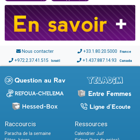
Nous contacter
+33.1.80.20.5000
France
+972.2.37.41.515
+1.437.887.14.93
Israël
Canada
Raccourcis
Ressources
Paracha de la semaine
Calendrier Juif