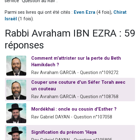
service "Question au Rav".
2 personnes viennent de nous rejoindre sur WhatsApp
Parmi ses livres qui ont été cités :
Even Ezra
(4 fois),
Chirat
2 nouvelles musiques dans Torah-Box Music
Israël
(1 fois).
3 personnes viennent de nous rejoindre sur WhatsApp
Rabbi Avraham IBN EZRA : 59
8 personnes viennent de faire un don pour Tsédaka : pauvres d'Israel
réponses
2 personnes viennent de faire un don pour 1 Journée de Vacances Pour les Enfants
Comment m'attrister sur la perte du Beth
Hamikdach ?
Rav Avraham GARCIA - Question n°109272
Couper une couture d'un Séfer Torah avec
un couteau
Rav Avraham GARCIA - Question n°108768
Mordékhaï : oncle ou cousin d'Esther ?
Rav Gabriel DAYAN - Question n°107058
Signification du prénom 'Haya