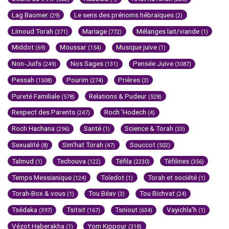
Lag Baomer
Le sens des prénoms hébraïques
(29)
(2)
Limoud Torah
Mariage
Mélanges lait/viande
(371)
(772)
(1)
Middot
Moussar
Musique juive
(69)
(154)
(1)
Non-Juifs
Nos Sages
Pensée Juive
(249)
(131)
(3087)
Pessah
Pourim
Prières
(1508)
(274)
(3)
Pureté Familiale
Relations & Pudeur
(578)
(528)
Respect des Parents
Roch 'Hodech
(247)
(4)
Roch Hachana
Santé
Science & Torah
(296)
(1)
(33)
Sexualité
Sim'hat Torah
Souccot
(8)
(47)
(502)
Talmud
Techouva
Téfila
Téfilines
(1)
(122)
(2230)
(356)
Temps Messianique
Toledot
Torah et société
(124)
(1)
(1)
Torah-Box & vous
Tou Béav
Tou Bichvat
(1)
(3)
(24)
Tsédaka
Tsitsit
Tsniout
Vayichla'h
(397)
(167)
(634)
(1)
Vézot Haberakha
Yom Kippour
(1)
(318)