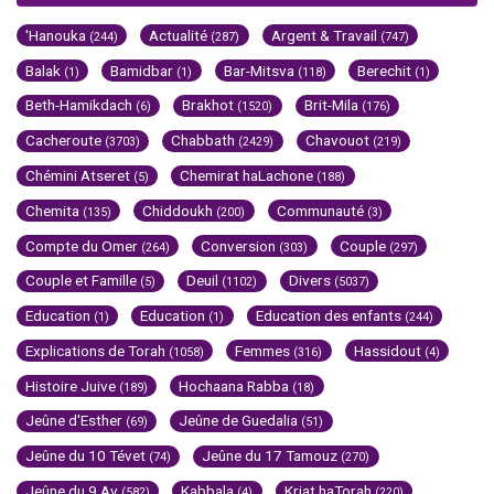
'Hanouka
Actualité
Argent & Travail
(244)
(287)
(747)
Balak
Bamidbar
Bar-Mitsva
Berechit
(1)
(1)
(118)
(1)
Beth-Hamikdach
Brakhot
Brit-Mila
(6)
(1520)
(176)
Cacheroute
Chabbath
Chavouot
(3703)
(2429)
(219)
Chémini Atseret
Chemirat haLachone
(5)
(188)
Chemita
Chiddoukh
Communauté
(135)
(200)
(3)
Compte du Omer
Conversion
Couple
(264)
(303)
(297)
Couple et Famille
Deuil
Divers
(5)
(1102)
(5037)
Education
Education
Education des enfants
(1)
(1)
(244)
Explications de Torah
Femmes
Hassidout
(1058)
(316)
(4)
Histoire Juive
Hochaana Rabba
(189)
(18)
Jeûne d'Esther
Jeûne de Guedalia
(69)
(51)
Jeûne du 10 Tévet
Jeûne du 17 Tamouz
(74)
(270)
Jeûne du 9 Av
Kabbala
Kriat haTorah
(582)
(4)
(220)