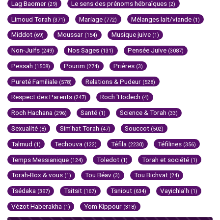
Lag Baomer
Le sens des prénoms hébraïques
(29)
(2)
Limoud Torah
Mariage
Mélanges lait/viande
(371)
(772)
(1)
Middot
Moussar
Musique juive
(69)
(154)
(1)
Non-Juifs
Nos Sages
Pensée Juive
(249)
(131)
(3087)
Pessah
Pourim
Prières
(1508)
(274)
(3)
Pureté Familiale
Relations & Pudeur
(578)
(528)
Respect des Parents
Roch 'Hodech
(247)
(4)
Roch Hachana
Santé
Science & Torah
(296)
(1)
(33)
Sexualité
Sim'hat Torah
Souccot
(8)
(47)
(502)
Talmud
Techouva
Téfila
Téfilines
(1)
(122)
(2230)
(356)
Temps Messianique
Toledot
Torah et société
(124)
(1)
(1)
Torah-Box & vous
Tou Béav
Tou Bichvat
(1)
(3)
(24)
Tsédaka
Tsitsit
Tsniout
Vayichla'h
(397)
(167)
(634)
(1)
Vézot Haberakha
Yom Kippour
(1)
(318)