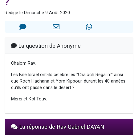
?
13 personnes viennent de demander une bénédiction
Rédigé le Dimanche 9 Août 2020
30 personnes viennent de faire un don pour Sauvez la jambe de Yohan
Il reste 49 places pour étudier en groupe sur Zoom
12 nouvelles musiques dans Torah-Box Music
29 personnes viennent de demander une bénédiction
La question de Anonyme
Chalom Rav,
Les Bné Israël ont-ils célébré les "Chaloch Régalim" ainsi
que Roch Hachana et Yom Kippour, durant les 40 années
qu'ils ont passé dans le désert ?
Merci et Kol Touv.
La réponse de Rav Gabriel DAYAN