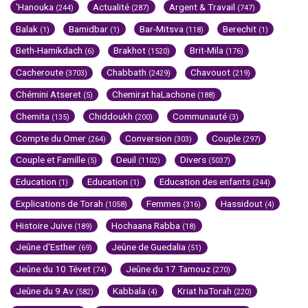
'Hanouka
Actualité
Argent & Travail
(244)
(287)
(747)
Balak
Bamidbar
Bar-Mitsva
Berechit
(1)
(1)
(118)
(1)
Beth-Hamikdach
Brakhot
Brit-Mila
(6)
(1520)
(176)
Cacheroute
Chabbath
Chavouot
(3703)
(2429)
(219)
Chémini Atseret
Chemirat haLachone
(5)
(188)
Chemita
Chiddoukh
Communauté
(135)
(200)
(3)
Compte du Omer
Conversion
Couple
(264)
(303)
(297)
Couple et Famille
Deuil
Divers
(5)
(1102)
(5037)
Education
Education
Education des enfants
(1)
(1)
(244)
Explications de Torah
Femmes
Hassidout
(1058)
(316)
(4)
Histoire Juive
Hochaana Rabba
(189)
(18)
Jeûne d'Esther
Jeûne de Guedalia
(69)
(51)
Jeûne du 10 Tévet
Jeûne du 17 Tamouz
(74)
(270)
Jeûne du 9 Av
Kabbala
Kriat haTorah
(582)
(4)
(220)