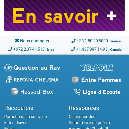
Nous contacter
+33.1.80.20.5000
France
+972.2.37.41.515
+1.437.887.14.93
Israël
Canada
Raccourcis
Ressources
Paracha de la semaine
Calendrier Juif
Fêtes Juives
Sidour (livre de prière)
News
Horaires de Chabbath