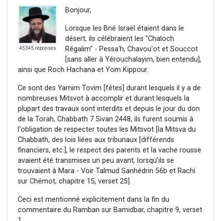
Bonjour,
Lorsque les Bné Israël étaient dans le
désert, ils célébraient les "Chaloch
Régalim" - Pessa'h, Chavou'ot et Souccot
45345 réponses
[sans aller à Yérouchalayim, bien entendu],
ainsi que Roch Hachana et Yom Kippour.
Ce sont des Yamim Tovim [fêtes] durant lesquels il y a de
nombreuses Mitsvot à accomplir et durant lesquels la
plupart des travaux sont interdits et depuis le jour du don
de la Torah, Chabbath 7 Sivan 2448, ils furent soumis à
l'obligation de respecter toutes les Mitsvot [la Mitsva du
Chabbath, des lois liées aux tribunaux [différends
financiers, etc.], le respect des parents et la vache rousse
avaient été transmises un peu avant, lorsqu'ils se
trouvaient à Mara - Voir Talmud Sanhédrin 56b et Rachi
sur Chémot, chapitre 15, verset 25].
Ceci est mentionné explicitement dans la fin du
commentaire du Ramban sur Bamidbar, chapitre 9, verset
1.