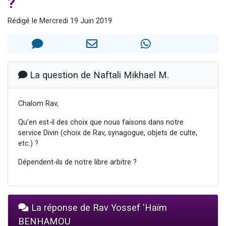
?
Il reste 49 places pour étudier en groupe sur Zoom
Rédigé le Mercredi 19 Juin 2019
3 personnes viennent de nous rejoindre sur WhatsApp
2 personnes viennent de nous rejoindre sur WhatsApp
2 nouvelles musiques dans Torah-Box Music
6 personnes viennent de nous rejoindre sur WhatsApp
La question de Naftali Mikhael M.
Chalom Rav,
Qu’en est-il des choix que nous faisons dans notre
service Divin (choix de Rav, synagogue, objets de culte,
etc.) ?
Dépendent-ils de notre libre arbitre ?
La réponse de Rav Yossef 'Haïm
BENHAMOU