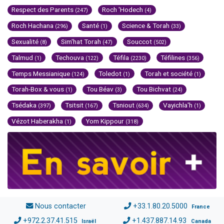
Respect des Parents
Roch 'Hodech
(247)
(4)
Roch Hachana
Santé
Science & Torah
(296)
(1)
(33)
Sexualité
Sim'hat Torah
Souccot
(8)
(47)
(502)
Talmud
Techouva
Téfila
Téfilines
(1)
(122)
(2230)
(356)
Temps Messianique
Toledot
Torah et société
(124)
(1)
(1)
Torah-Box & vous
Tou Béav
Tou Bichvat
(1)
(3)
(24)
Tsédaka
Tsitsit
Tsniout
Vayichla'h
(397)
(167)
(634)
(1)
Vézot Haberakha
Yom Kippour
(1)
(318)
Nous contacter
+33.1.80.20.5000
France
+972.2.37.41.515
+1.437.887.14.93
Israël
Canada