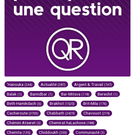
'Hanouka
Actualité
Argent & Travail
(244)
(287)
(747)
Balak
Bamidbar
Bar-Mitsva
Berechit
(1)
(1)
(118)
(1)
Beth-Hamikdach
Brakhot
Brit-Mila
(6)
(1520)
(176)
Cacheroute
Chabbath
Chavouot
(3703)
(2429)
(219)
Chémini Atseret
Chemirat haLachone
(5)
(188)
Chemita
Chiddoukh
Communauté
(135)
(200)
(3)