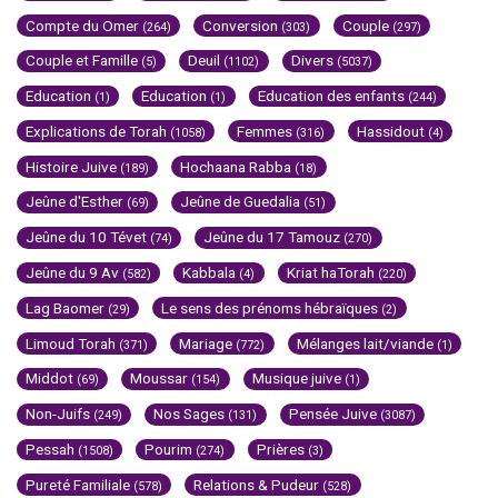
Compte du Omer
Conversion
Couple
(264)
(303)
(297)
Couple et Famille
Deuil
Divers
(5)
(1102)
(5037)
Education
Education
Education des enfants
(1)
(1)
(244)
Explications de Torah
Femmes
Hassidout
(1058)
(316)
(4)
Histoire Juive
Hochaana Rabba
(189)
(18)
Jeûne d'Esther
Jeûne de Guedalia
(69)
(51)
Jeûne du 10 Tévet
Jeûne du 17 Tamouz
(74)
(270)
Jeûne du 9 Av
Kabbala
Kriat haTorah
(582)
(4)
(220)
Lag Baomer
Le sens des prénoms hébraïques
(29)
(2)
Limoud Torah
Mariage
Mélanges lait/viande
(371)
(772)
(1)
Middot
Moussar
Musique juive
(69)
(154)
(1)
Non-Juifs
Nos Sages
Pensée Juive
(249)
(131)
(3087)
Pessah
Pourim
Prières
(1508)
(274)
(3)
Pureté Familiale
Relations & Pudeur
(578)
(528)