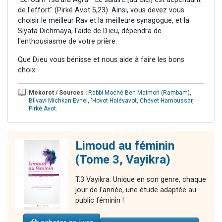
de l'effort" (Pirké Avot 5,23). Ainsi, vous devez vous
choisir le meilleur Rav et la meilleure synagogue, et la
Siyata Dichmaya, l'aide de D.ieu, dépendra de
l'enthousiasme de votre prière.
Que D.ieu vous bénisse et nous aide à faire les bons
choix.
Mékorot / Sources :
Rabbi Moché Ben Maimon (Rambam)
,
Bilvavi Michkan Evnei
,
'Hovot Halévavot
,
Chévet Hamoussar
,
Pirké Avot
.
Limoud au féminin
(Tome 3, Vayikra)
T.3 Vayikra. Unique en son genre, chaque
jour de l'année, une étude adaptée au
public féminin !