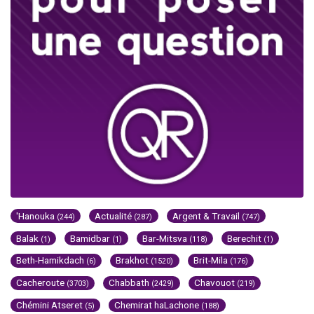
'Hanouka
Actualité
Argent & Travail
(244)
(287)
(747)
Balak
Bamidbar
Bar-Mitsva
Berechit
(1)
(1)
(118)
(1)
Beth-Hamikdach
Brakhot
Brit-Mila
(6)
(1520)
(176)
Cacheroute
Chabbath
Chavouot
(3703)
(2429)
(219)
Chémini Atseret
Chemirat haLachone
(5)
(188)