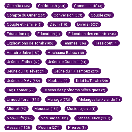
Chemita
Chiddoukh
Communauté
(135)
(201)
(3)
Compte du Omer
Conversion
Couple
(264)
(303)
(298)
Couple et Famille
Deuil
Divers
(5)
(1102)
(5037)
Education
Education
Education des enfants
(1)
(1)
(244)
Explications de Torah
Femmes
Hassidout
(1058)
(316)
(4)
Histoire Juive
Hochaana Rabba
(189)
(18)
Jeûne d'Esther
Jeûne de Guedalia
(69)
(51)
Jeûne du 10 Tévet
Jeûne du 17 Tamouz
(74)
(270)
Jeûne du 9 Av
Kabbala
Kriat haTorah
(582)
(4)
(220)
Lag Baomer
Le sens des prénoms hébraïques
(29)
(2)
Limoud Torah
Mariage
Mélanges lait/viande
(371)
(772)
(1)
Middot
Moussar
Musique juive
(69)
(154)
(1)
Non-Juifs
Nos Sages
Pensée Juive
(249)
(131)
(3087)
Pessah
Pourim
Prières
(1508)
(274)
(3)