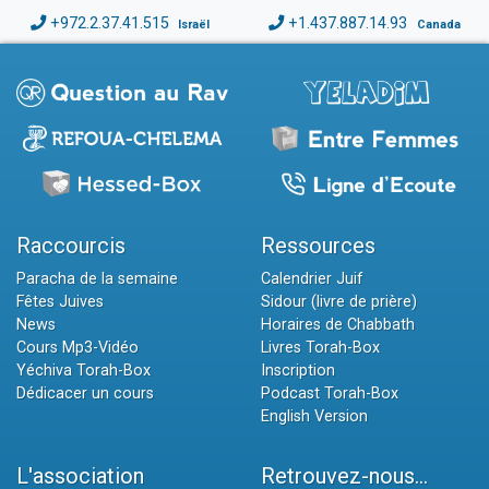
+972.2.37.41.515
+1.437.887.14.93
Israël
Canada
Raccourcis
Ressources
Paracha de la semaine
Calendrier Juif
Fêtes Juives
Sidour (livre de prière)
News
Horaires de Chabbath
Cours Mp3-Vidéo
Livres Torah-Box
Yéchiva Torah-Box
Inscription
Dédicacer un cours
Podcast Torah-Box
English Version
L'association
Retrouvez-nous...