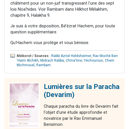
châtiment pour un non-juif transgressant l'une des sept
lois Noa'hides. Voir Rambam dans Hilkhot Mélakhim,
chapitre 9, Halakha 9.
Je suis à votre disposition, Bé’ézrat Hachem, pour toute
question supplémentaire.
Qu’Hachem vous protège et vous bénisse.
Mékorot / Sources :
Rabbi Azriel Heldsheïmer
,
Rav Moché Ben
'Haïm Alchikh
,
Midrach Rabba
,
Chma'tine
,
Yéchouroun
,
Chem
Michmouel
,
Rambam
.
Lumières sur la Paracha
(Devarim)
Chaque paracha du livre de Devarim fait
l'objet d'une étude approfondie et
novatrice par le Rav Emmanuel
Bensimon.