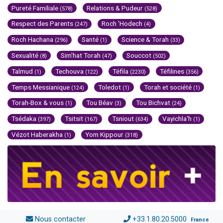
Pureté Familiale
Relations & Pudeur
(578)
(528)
Respect des Parents
Roch 'Hodech
(247)
(4)
Roch Hachana
Santé
Science & Torah
(296)
(1)
(33)
Sexualité
Sim'hat Torah
Souccot
(8)
(47)
(502)
Talmud
Techouva
Téfila
Téfilines
(1)
(122)
(2230)
(356)
Temps Messianique
Toledot
Torah et société
(124)
(1)
(1)
Torah-Box & vous
Tou Béav
Tou Bichvat
(1)
(3)
(24)
Tsédaka
Tsitsit
Tsniout
Vayichla'h
(397)
(167)
(634)
(1)
Vézot Haberakha
Yom Kippour
(1)
(318)
Nous contacter
+33.1.80.20.5000
France