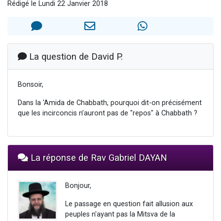
Rédigé le Lundi 22 Janvier 2018
3 personnes viennent de faire un don pour Événements Torah-Box
3 personnes viennent de nous rejoindre sur WhatsApp
11 personnes viennent de demander une bénédiction
Il reste 49 places pour étudier en groupe sur Zoom
La question de David P.
2 personnes viennent de nous rejoindre sur WhatsApp
Bonsoir,
Dans la 'Amida de Chabbath, pourquoi dit-on précisément
que les incirconcis n’auront pas de "repos" à Chabbath ?
La réponse de Rav Gabriel DAYAN
Bonjour,
Le passage en question fait allusion aux
peuples n'ayant pas la Mitsva de la