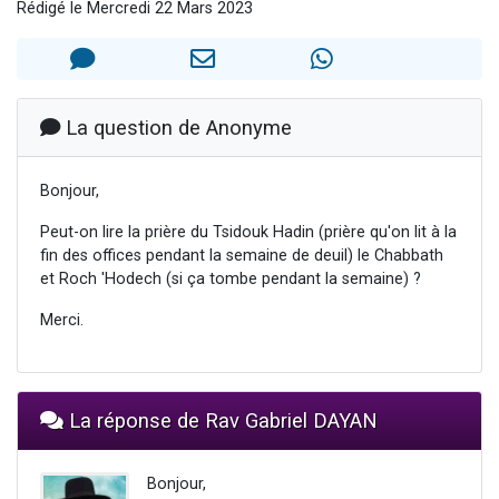
Rédigé le Mercredi 22 Mars 2023
3 personnes viennent de nous rejoindre sur WhatsApp
2 nouvelles musiques dans Torah-Box Music
8 personnes viennent de faire un don pour Tsédaka : pauvres d'Israel
Nouvelle émission radio : Visions de grandeur n°104 : Le Chabbath et le Birkat Hamazone à travers le temps
La question de Anonyme
4 personnes viennent de nous rejoindre sur WhatsApp
Bonjour,
Peut-on lire la prière du Tsidouk Hadin (prière qu'on lit à la
fin des offices pendant la semaine de deuil) le Chabbath
et Roch 'Hodech (si ça tombe pendant la semaine) ?
Merci.
La réponse de Rav Gabriel DAYAN
Bonjour,