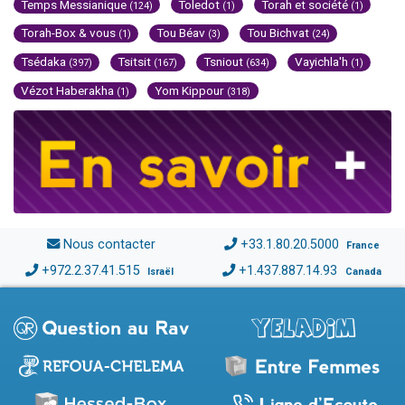
Temps Messianique
Toledot
Torah et société
(124)
(1)
(1)
Torah-Box & vous
Tou Béav
Tou Bichvat
(1)
(3)
(24)
Tsédaka
Tsitsit
Tsniout
Vayichla'h
(397)
(167)
(634)
(1)
Vézot Haberakha
Yom Kippour
(1)
(318)
Nous contacter
+33.1.80.20.5000
France
+972.2.37.41.515
+1.437.887.14.93
Israël
Canada