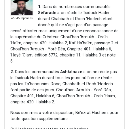
1.
Dans de nombreuses communautés
Séfarades
, on récite le Tsidouk Hadin
durant Chabbath et Roch 'Hodech étant
45345 réponses
donné qu'il ne s'agit pas d'un passage
censé attrister mais uniquement d'une reconnaissance de
la suprématie du Créateur. Choul'han 'Aroukh - Ora'h
'Haïm, chapitre 420, Halakha 2, Kaf Ha'haïm, passage 2 et
Choul'han 'Aroukh - Yoré Déa, Chapitre 401, Halakha 6,
'Hayé 'Olam, édition 5772, chapitre 11, Halakha 3 et note
6.
2.
Dans les communautés
Ashkénazes
, on ne récite pas
le Tsidouk Hadin durant tous les jours où l'on ne récite
pas les Ta'hanounim. Donc, Chabbath et Roch 'Hodech
font partie de ces jours. Choul'han 'Aroukh - Yoré Déa,
Chapitre 401, Halakha 6, Choul'han 'Aroukh - Orah 'Haïm,
chapitre 420, Halakha 2.
Nous sommes à votre disposition, Bé’ézrat Hachem, pour
toute question supplémentaire.