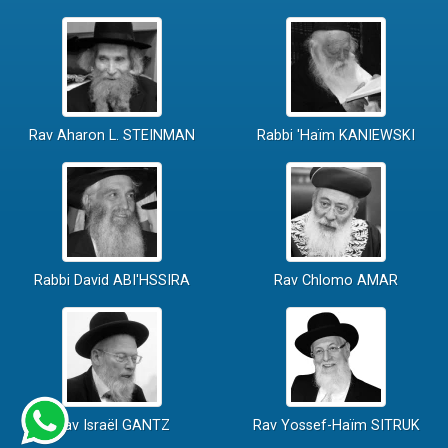
Rav Aharon L. STEINMAN
Rabbi 'Haïm KANIEWSKI
Rabbi David ABI'HSSIRA
Rav Chlomo AMAR
Rav Israël GANTZ
Rav Yossef-Haïm SITRUK