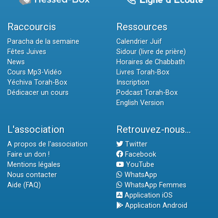
Raccourcis
Ressources
Paracha de la semaine
Calendrier Juif
Fêtes Juives
Sidour (livre de prière)
News
Horaires de Chabbath
Cours Mp3-Vidéo
Livres Torah-Box
Yéchiva Torah-Box
Inscription
Dédicacer un cours
Podcast Torah-Box
English Version
L'association
Retrouvez-nous...
A propos de l'association
Twitter
Faire un don !
Facebook
Mentions légales
YouTube
Nous contacter
WhatsApp
Aide (FAQ)
WhatsApp Femmes
Application iOS
Application Android