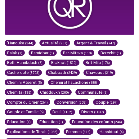
'Hanouka
Actualité
Argent & Travail
(244)
(287)
(747)
Balak
Bamidbar
Bar-Mitsva
Berechit
(1)
(1)
(118)
(1)
Beth-Hamikdach
Brakhot
Brit-Mila
(6)
(1520)
(176)
Cacheroute
Chabbath
Chavouot
(3703)
(2429)
(219)
Chémini Atseret
Chemirat haLachone
(5)
(188)
Chemita
Chiddoukh
Communauté
(135)
(200)
(3)
Compte du Omer
Conversion
Couple
(264)
(303)
(297)
Couple et Famille
Deuil
Divers
(5)
(1102)
(5037)
Education
Education
Education des enfants
(1)
(1)
(244)
Explications de Torah
Femmes
Hassidout
(1058)
(316)
(4)