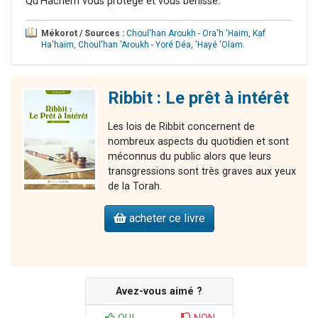
Qu’Hachem vous protège et vous bénisse.
Mékorot / Sources :
Choul'han Aroukh - Ora'h 'Haim
,
Kaf
Ha'haïm
,
Choul'han 'Aroukh - Yoré Déa
,
'Hayé 'Olam
.
Ribbit : Le prêt à intérêt
Les lois de Ribbit concernent de
nombreux aspects du quotidien et sont
méconnus du public alors que leurs
transgressions sont très graves aux yeux
de la Torah.
acheter ce livre
Avez-vous aimé ?