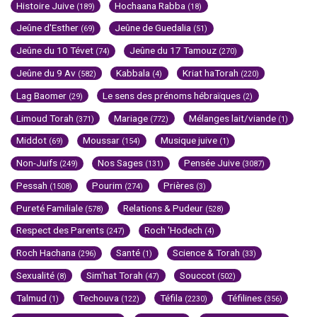
Histoire Juive
Hochaana Rabba
(189)
(18)
Jeûne d'Esther
Jeûne de Guedalia
(69)
(51)
Jeûne du 10 Tévet
Jeûne du 17 Tamouz
(74)
(270)
Jeûne du 9 Av
Kabbala
Kriat haTorah
(582)
(4)
(220)
Lag Baomer
Le sens des prénoms hébraïques
(29)
(2)
Limoud Torah
Mariage
Mélanges lait/viande
(371)
(772)
(1)
Middot
Moussar
Musique juive
(69)
(154)
(1)
Non-Juifs
Nos Sages
Pensée Juive
(249)
(131)
(3087)
Pessah
Pourim
Prières
(1508)
(274)
(3)
Pureté Familiale
Relations & Pudeur
(578)
(528)
Respect des Parents
Roch 'Hodech
(247)
(4)
Roch Hachana
Santé
Science & Torah
(296)
(1)
(33)
Sexualité
Sim'hat Torah
Souccot
(8)
(47)
(502)
Talmud
Techouva
Téfila
Téfilines
(1)
(122)
(2230)
(356)