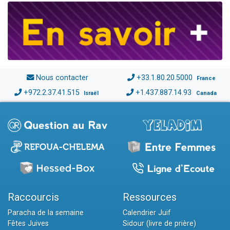
Nous contacter
+33.1.80.20.5000
France
+972.2.37.41.515
+1.437.887.14.93
Israël
Canada
Raccourcis
Ressources
Paracha de la semaine
Calendrier Juif
Fêtes Juives
Sidour (livre de prière)