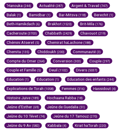
'Hanouka
Actualité
Argent & Travail
(244)
(287)
(747)
Balak
Bamidbar
Bar-Mitsva
Berechit
(1)
(1)
(118)
(1)
Beth-Hamikdach
Brakhot
Brit-Mila
(6)
(1520)
(176)
Cacheroute
Chabbath
Chavouot
(3703)
(2429)
(219)
Chémini Atseret
Chemirat haLachone
(5)
(188)
Chemita
Chiddoukh
Communauté
(135)
(200)
(3)
Compte du Omer
Conversion
Couple
(264)
(303)
(297)
Couple et Famille
Deuil
Divers
(5)
(1102)
(5037)
Education
Education
Education des enfants
(1)
(1)
(244)
Explications de Torah
Femmes
Hassidout
(1058)
(316)
(4)
Histoire Juive
Hochaana Rabba
(189)
(18)
Jeûne d'Esther
Jeûne de Guedalia
(69)
(51)
Jeûne du 10 Tévet
Jeûne du 17 Tamouz
(74)
(270)
Jeûne du 9 Av
Kabbala
Kriat haTorah
(582)
(4)
(220)