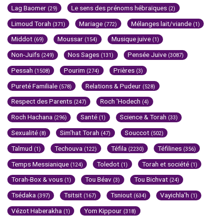
Lag Baomer
Le sens des prénoms hébraïques
(29)
(2)
Limoud Torah
Mariage
Mélanges lait/viande
(371)
(772)
(1)
Middot
Moussar
Musique juive
(69)
(154)
(1)
Non-Juifs
Nos Sages
Pensée Juive
(249)
(131)
(3087)
Pessah
Pourim
Prières
(1508)
(274)
(3)
Pureté Familiale
Relations & Pudeur
(578)
(528)
Respect des Parents
Roch 'Hodech
(247)
(4)
Roch Hachana
Santé
Science & Torah
(296)
(1)
(33)
Sexualité
Sim'hat Torah
Souccot
(8)
(47)
(502)
Talmud
Techouva
Téfila
Téfilines
(1)
(122)
(2230)
(356)
Temps Messianique
Toledot
Torah et société
(124)
(1)
(1)
Torah-Box & vous
Tou Béav
Tou Bichvat
(1)
(3)
(24)
Tsédaka
Tsitsit
Tsniout
Vayichla'h
(397)
(167)
(634)
(1)
Vézot Haberakha
Yom Kippour
(1)
(318)