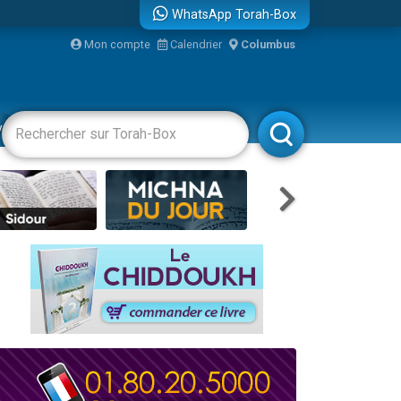
WhatsApp Torah-Box
Mon compte
Calendrier
Columbus
vertissements
Livres
Rabbanim
re
...