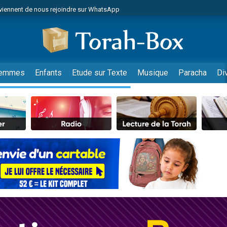
viennent de nous rejoindre sur WhatsApp
r vient de donner son Maasser
nes viennent de faire un don pour Événements Torah-Box
es viennent de faire un don pour Tsédaka : pauvres d'Israel
viennent de nous rejoindre sur WhatsApp
emmes
Enfants
Etude sur Texte
Musique
Paracha
Di
 viennent de demander une bénédiction
es viennent de faire un don pour Diane, 80 ans, dans un appartement insalub
49 places pour étudier en groupe sur Zoom
viennent de nous rejoindre sur WhatsApp
 viennent de demander une bénédiction
49 places pour étudier en groupe sur Zoom
viennent de nous rejoindre sur WhatsApp
viennent de nous rejoindre sur WhatsApp
es viennent de faire un don pour Reloger Rivka, 6 enfants, victime de violences
es viennent de faire un don pour 1 Journée de Vacances Pour les Enfants