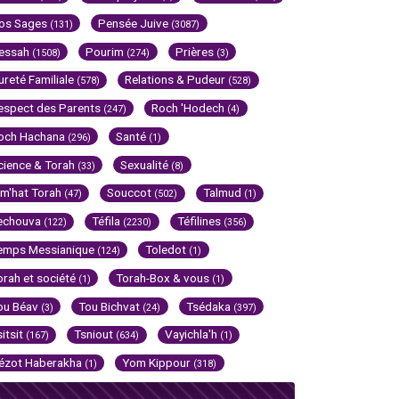
os Sages
Pensée Juive
(131)
(3087)
essah
Pourim
Prières
(1508)
(274)
(3)
ureté Familiale
Relations & Pudeur
(578)
(528)
espect des Parents
Roch 'Hodech
(247)
(4)
och Hachana
Santé
(296)
(1)
cience & Torah
Sexualité
(33)
(8)
im'hat Torah
Souccot
Talmud
(47)
(502)
(1)
echouva
Téfila
Téfilines
(122)
(2230)
(356)
emps Messianique
Toledot
(124)
(1)
orah et société
Torah-Box & vous
(1)
(1)
ou Béav
Tou Bichvat
Tsédaka
(3)
(24)
(397)
sitsit
Tsniout
Vayichla'h
(167)
(634)
(1)
ézot Haberakha
Yom Kippour
(1)
(318)