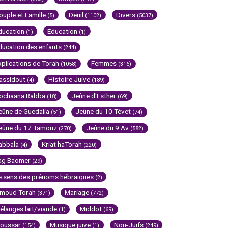
ouple et Famille
Deuil
Divers
(5)
(1102)
(5037)
ducation
Education
(1)
(1)
ducation des enfants
(244)
xplications de Torah
Femmes
(1058)
(316)
assidout
Histoire Juive
(4)
(189)
ochaana Rabba
Jeûne d'Esther
(18)
(69)
eûne de Guedalia
Jeûne du 10 Tévet
(51)
(74)
eûne du 17 Tamouz
Jeûne du 9 Av
(270)
(582)
abbala
Kriat haTorah
(4)
(220)
ag Baomer
(29)
e sens des prénoms hébraïques
(2)
imoud Torah
Mariage
(371)
(772)
élanges lait/viande
Middot
(1)
(69)
oussar
Musique juive
Non-Juifs
(154)
(1)
(249)