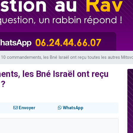
 viennent de demander une bénédiction
viennent de nous rejoindre sur WhatsApp
49 places pour étudier en groupe sur Zoom
 donner son Maasser
donner son Maasser
 10 commandements, les Bné Israël ont reçu toutes les autres Mitsvo
ts, les Bné Israël ont reçu
 ?
Envoyer
WhatsApp