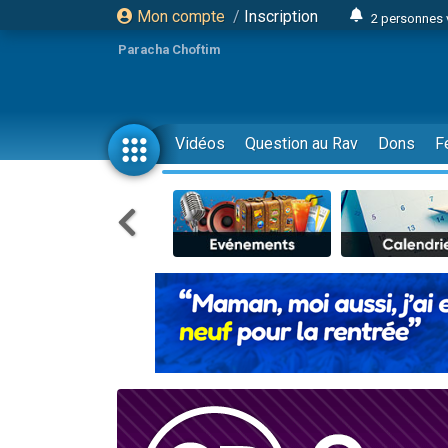
Mon compte
/
Inscription
2 personnes 
Lisbel Esthe
Paracha Choftim
3 person
2 personn
3 personnes 
Vidéos
Question au Rav
Dons
F
11 personnes
3 personn
Il reste 
2 personnes 
29 personnes
Il reste 
2 personnes 
6 personnes 
4 personn
2 personn