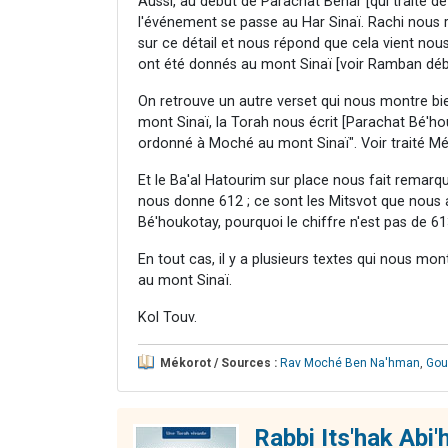
Aussi, au début de Parachat Béhar [qui traite d
l'événement se passe au Har Sinaï. Rachi nous 
sur ce détail et nous répond que cela vient nou
ont été donnés au mont Sinaï [voir Ramban déb
On retrouve un autre verset qui nous montre bi
mont Sinaï, la Torah nous écrit [Parachat Bé'ho
ordonné à Moché au mont Sinaï". Voir traité Még
Et le Ba'al Hatourim sur place nous fait remarqu
nous donne 612 ; ce sont les Mitsvot que nous 
Bé'houkotay, pourquoi le chiffre n'est pas de 61
En tout cas, il y a plusieurs textes qui nous mo
au mont Sinaï.
Kol Touv.
Mékorot / Sources :
Rav Moché Ben Na'hman
,
Gou
Rabbi Its'hak Abi'