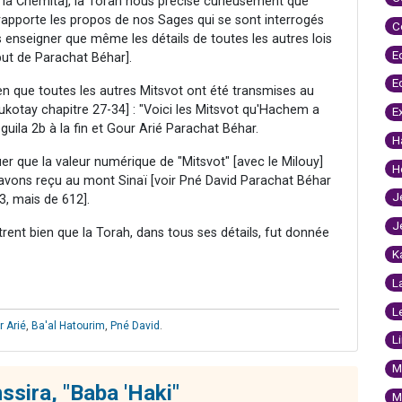
e la Chemita], la Torah nous précise curieusement que
rapporte les propos de nos Sages qui se sont interrogés
C
s enseigner que même les détails de toutes les autres lois
E
ut de Parachat Béhar].
E
en que toutes les autres Mitsvot ont été transmises au
ukotay chapitre 27-34] : "Voici les Mitsvot qu'Hachem a
E
uila 2b à la fin et Gour Arié Parachat Béhar.
H
er que la valeur numérique de "Mitsvot" [avec le Milouy]
H
avons reçu au mont Sinaï [voir Pné David Parachat Béhar
J
3, mais de 612].
J
ntrent bien que la Torah, dans tous ses détails, fut donnée
K
L
L
r Arié
,
Ba'al Hatourim
,
Pné David
.
L
M
hssira, "Baba 'Haki"
M