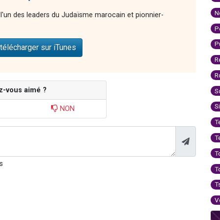
N
l'un des leaders du Judaïsme marocain et pionnier-
P
P
télécharger sur iTunes
R
R
z-vous aimé ?
S
S
NON
T
T
T
s
T
T
V