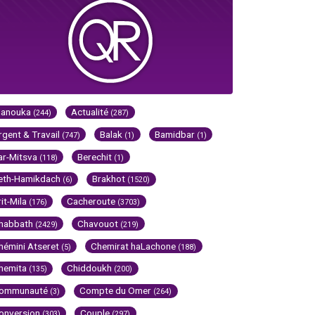
Hanouka
Actualité
(244)
(287)
rgent & Travail
Balak
Bamidbar
(747)
(1)
(1)
ar-Mitsva
Berechit
(118)
(1)
eth-Hamikdach
Brakhot
(6)
(1520)
rit-Mila
Cacheroute
(176)
(3703)
habbath
Chavouot
(2429)
(219)
hémini Atseret
Chemirat haLachone
(5)
(188)
hemita
Chiddoukh
(135)
(200)
ommunauté
Compte du Omer
(3)
(264)
onversion
Couple
(303)
(297)