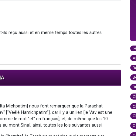
-ils reçu aussi et en même temps toutes les autres
'
A
B
IA
B
B
C
lta Michpatim] nous font remarquer que la Parachat
C
["Véélé Hamichpatim"], car il y a un lien [le Vav est une
C
 comme le mot "et" en français], et, de même que les 10
mont Sinaï, ainsi, toutes les lois suivantes aussi.
C
C