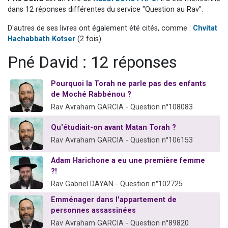
11 personnes viennent de demander une bénédiction
dans 12 réponses différentes du service "Question au Rav".
Il reste 49 places pour étudier en groupe sur Zoom
D'autres de ses livres ont également été cités, comme :
Chvitat
Hachabbath Kotser
(2 fois).
3 personnes viennent de faire un don pour Diane, 80 ans, dans un appartement insalubre
2 personnes viennent de nous rejoindre sur WhatsApp
Pné David : 12 réponses
53 personnes viennent de demander une bénédiction
Pourquoi la Torah ne parle pas des enfants
de Moché Rabbénou ?
Rav Avraham GARCIA - Question n°108083
Qu'étudiait-on avant Matan Torah ?
Rav Avraham GARCIA - Question n°106153
Adam Harichone a eu une première femme
?!
Rav Gabriel DAYAN - Question n°102725
Emménager dans l'appartement de
personnes assassinées
Rav Avraham GARCIA - Question n°89820