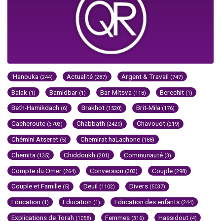
'Hanouka
Actualité
Argent & Travail
(244)
(287)
(747)
Balak
Bamidbar
Bar-Mitsva
Berechit
(1)
(1)
(118)
(1)
Beth-Hamikdach
Brakhot
Brit-Mila
(6)
(1520)
(176)
Cacheroute
Chabbath
Chavouot
(3703)
(2429)
(219)
Chémini Atseret
Chemirat haLachone
(5)
(188)
Chemita
Chiddoukh
Communauté
(135)
(201)
(3)
Compte du Omer
Conversion
Couple
(264)
(303)
(298)
Couple et Famille
Deuil
Divers
(5)
(1102)
(5037)
Education
Education
Education des enfants
(1)
(1)
(244)
Explications de Torah
Femmes
Hassidout
(1058)
(316)
(4)