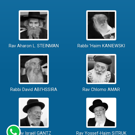
Rav Aharon L. STEINMAN
Rabbi 'Haïm KANIEWSKI
Rabbi David ABI'HSSIRA
Rav Chlomo AMAR
Rav Israël GANTZ
Rav Yossef-Haïm SITRUK