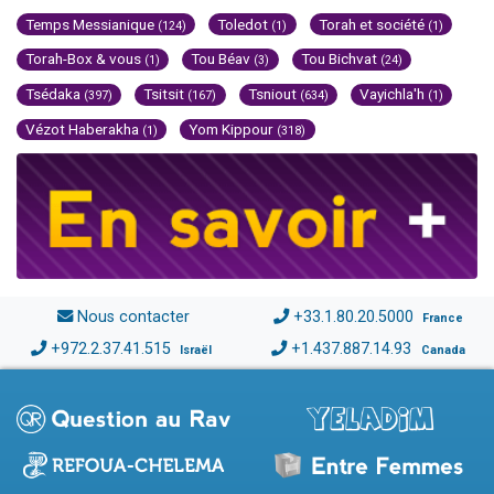
Temps Messianique
Toledot
Torah et société
(124)
(1)
(1)
Torah-Box & vous
Tou Béav
Tou Bichvat
(1)
(3)
(24)
Tsédaka
Tsitsit
Tsniout
Vayichla'h
(397)
(167)
(634)
(1)
Vézot Haberakha
Yom Kippour
(1)
(318)
Nous contacter
+33.1.80.20.5000
France
+972.2.37.41.515
+1.437.887.14.93
Israël
Canada