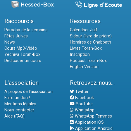
Raccourcis
Ressources
Paracha de la semaine
Calendrier Juif
Fêtes Juives
Sidour (livre de prière)
News
Horaires de Chabbath
Cours Mp3-Vidéo
Livres Torah-Box
Yéchiva Torah-Box
Inscription
Dédicacer un cours
Podcast Torah-Box
English Version
L'association
Retrouvez-nous...
A propos de l'association
Twitter
Faire un don !
Facebook
Mentions légales
YouTube
Nous contacter
WhatsApp
Aide (FAQ)
WhatsApp Femmes
Application iOS
Application Android