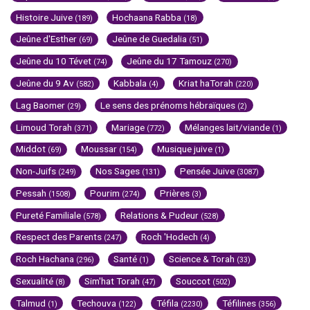
Histoire Juive
Hochaana Rabba
(189)
(18)
Jeûne d'Esther
Jeûne de Guedalia
(69)
(51)
Jeûne du 10 Tévet
Jeûne du 17 Tamouz
(74)
(270)
Jeûne du 9 Av
Kabbala
Kriat haTorah
(582)
(4)
(220)
Lag Baomer
Le sens des prénoms hébraïques
(29)
(2)
Limoud Torah
Mariage
Mélanges lait/viande
(371)
(772)
(1)
Middot
Moussar
Musique juive
(69)
(154)
(1)
Non-Juifs
Nos Sages
Pensée Juive
(249)
(131)
(3087)
Pessah
Pourim
Prières
(1508)
(274)
(3)
Pureté Familiale
Relations & Pudeur
(578)
(528)
Respect des Parents
Roch 'Hodech
(247)
(4)
Roch Hachana
Santé
Science & Torah
(296)
(1)
(33)
Sexualité
Sim'hat Torah
Souccot
(8)
(47)
(502)
Talmud
Techouva
Téfila
Téfilines
(1)
(122)
(2230)
(356)