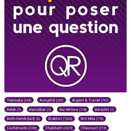
'Hanouka
Actualité
Argent & Travail
(244)
(287)
(747)
Balak
Bamidbar
Bar-Mitsva
Berechit
(1)
(1)
(118)
(1)
Beth-Hamikdach
Brakhot
Brit-Mila
(6)
(1520)
(176)
Cacheroute
Chabbath
Chavouot
(3703)
(2429)
(219)