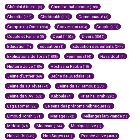
Chémini Atseret
Chemirat haLachone
(5)
(188)
Chemita
Chiddoukh
Communauté
(135)
(200)
(3)
Compte du Omer
Conversion
Couple
(264)
(303)
(297)
Couple et Famille
Deuil
Divers
(5)
(1102)
(5037)
Education
Education
Education des enfants
(1)
(1)
(244)
Explications de Torah
Femmes
Hassidout
(1058)
(316)
(4)
Histoire Juive
Hochaana Rabba
(189)
(18)
Jeûne d'Esther
Jeûne de Guedalia
(69)
(51)
Jeûne du 10 Tévet
Jeûne du 17 Tamouz
(74)
(270)
Jeûne du 9 Av
Kabbala
Kriat haTorah
(582)
(4)
(220)
Lag Baomer
Le sens des prénoms hébraïques
(29)
(2)
Limoud Torah
Mariage
Mélanges lait/viande
(371)
(772)
(1)
Middot
Moussar
Musique juive
(69)
(154)
(1)
Non-Juifs
Nos Sages
Pensée Juive
(249)
(131)
(3087)