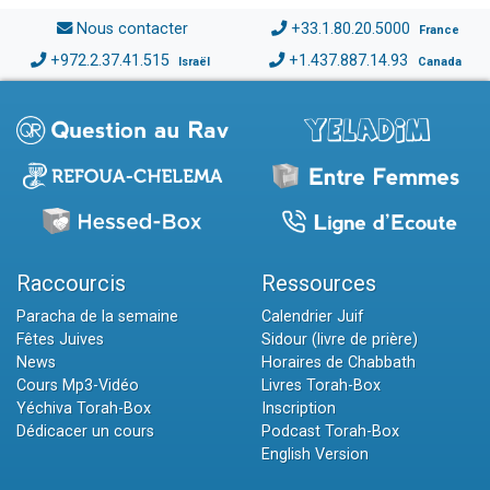
Nous contacter
+33.1.80.20.5000
France
+972.2.37.41.515
+1.437.887.14.93
Israël
Canada
Raccourcis
Ressources
Paracha de la semaine
Calendrier Juif
Fêtes Juives
Sidour (livre de prière)
News
Horaires de Chabbath
Cours Mp3-Vidéo
Livres Torah-Box
Yéchiva Torah-Box
Inscription
Dédicacer un cours
Podcast Torah-Box
English Version