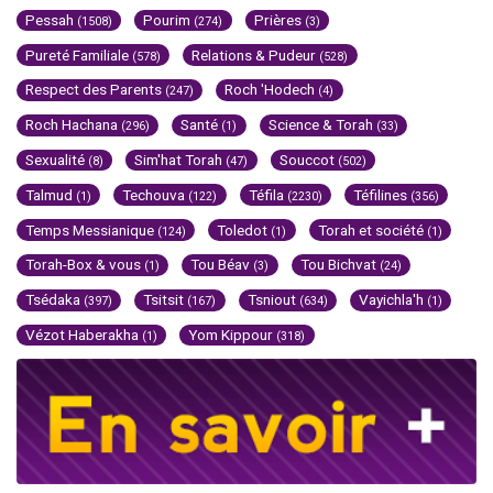
Pessah
Pourim
Prières
(1508)
(274)
(3)
Pureté Familiale
Relations & Pudeur
(578)
(528)
Respect des Parents
Roch 'Hodech
(247)
(4)
Roch Hachana
Santé
Science & Torah
(296)
(1)
(33)
Sexualité
Sim'hat Torah
Souccot
(8)
(47)
(502)
Talmud
Techouva
Téfila
Téfilines
(1)
(122)
(2230)
(356)
Temps Messianique
Toledot
Torah et société
(124)
(1)
(1)
Torah-Box & vous
Tou Béav
Tou Bichvat
(1)
(3)
(24)
Tsédaka
Tsitsit
Tsniout
Vayichla'h
(397)
(167)
(634)
(1)
Vézot Haberakha
Yom Kippour
(1)
(318)