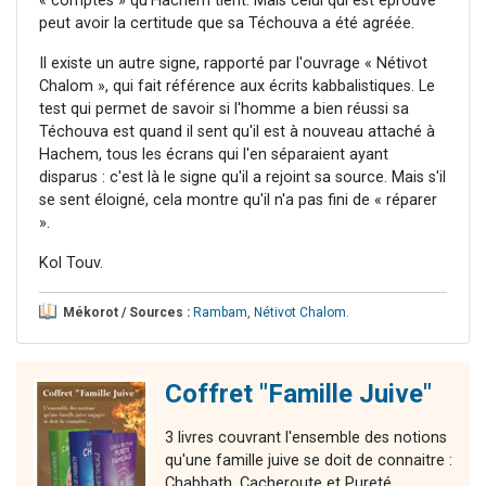
« comptes » qu'Hachem tient. Mais celui qui est éprouvé
peut avoir la certitude que sa Téchouva a été agréée.
Il existe un autre signe, rapporté par l'ouvrage « Nétivot
Chalom », qui fait référence aux écrits kabbalistiques. Le
test qui permet de savoir si l'homme a bien réussi sa
Téchouva est quand il sent qu'il est à nouveau attaché à
Hachem, tous les écrans qui l'en séparaient ayant
disparus : c'est là le signe qu'il a rejoint sa source. Mais s'il
se sent éloigné, cela montre qu'il n'a pas fini de « réparer
».
Kol Touv.
Mékorot / Sources :
Rambam
,
Nétivot Chalom
.
Coffret "Famille Juive"
3 livres couvrant l'ensemble des notions
qu'une famille juive se doit de connaitre :
Chabbath, Cacheroute et Pureté