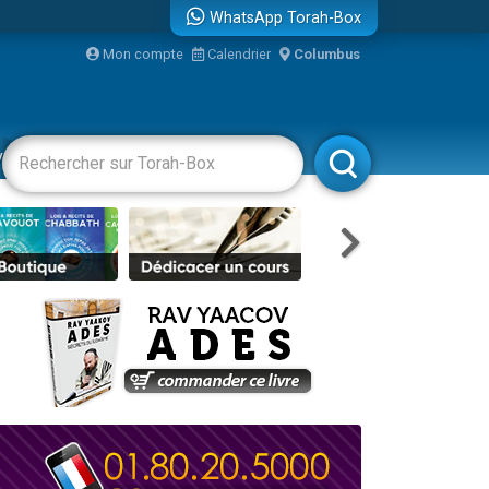
WhatsApp Torah-Box
...
Mon compte
Calendrier
Columbus
vertissements
Livres
Rabbanim
bre