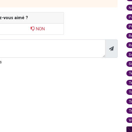
N
P
z-vous aimé ?
P
NON
R
R
S
s
S
T
T
T
T
T
V