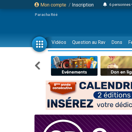
Mon compte
/
Inscription
6 personnes 
4 personn
Paracha Réé
2 personn
17 personnes
4 personnes 
Vidéos
Question au Rav
Dons
F
Il reste 
23 person
Eva vient de
4 personnes 
3 personnes 
3 personn
Odaya vient 
13 personnes
2 personnes 
30 perso