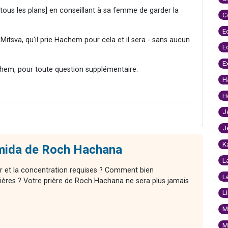
 tous les plans] en conseillant à sa femme de garder la
C
E
Mitsva, qu'il prie Hachem pour cela et il sera - sans aucun
E
E
hem, pour toute question supplémentaire.
H
H
J
J
K
mida de Roch Hachana
L
r et la concentration requises ? Comment bien
L
ières ? Votre prière de Roch Hachana ne sera plus jamais
L
M
M