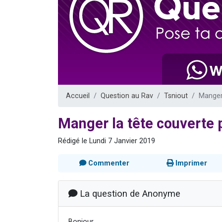
Il reste 
12 nouve
3 personnes 
2 personnes 
2 personnes 
Accueil
Question au Rav
Tsniout
Manger
Manger la tête couverte
Rédigé le Lundi 7 Janvier 2019
Commenter
Imprimer
La question de Anonyme
Bonjour,