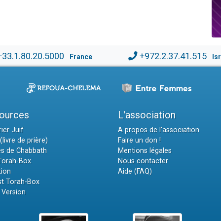
+33.1.80.20.5000
+972.2.37.41.515
France
Is
ources
L'association
ier Juif
A propos de l'association
(livre de prière)
Faire un don !
es de Chabbath
Mentions légales
 Torah-Box
Nous contacter
tion
Aide (FAQ)
t Torah-Box
 Version