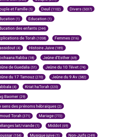
ouple et Famille
Deuil
Divers
(5)
(1102)
(5037)
ducation
Education
(1)
(1)
ducation des enfants
(244)
xplications de Torah
Femmes
(1058)
(316)
assidout
Histoire Juive
(4)
(189)
ochaana Rabba
Jeûne d'Esther
(18)
(69)
eûne de Guedalia
Jeûne du 10 Tévet
(51)
(74)
eûne du 17 Tamouz
Jeûne du 9 Av
(270)
(582)
abbala
Kriat haTorah
(4)
(220)
ag Baomer
(29)
e sens des prénoms hébraïques
(2)
imoud Torah
Mariage
(371)
(772)
élanges lait/viande
Middot
(1)
(69)
oussar
Musique juive
Non-Juifs
(154)
(1)
(249)