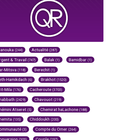
Hanouka
Actualité
(244)
(287)
rgent & Travail
Balak
Bamidbar
(747)
(1)
(1)
ar-Mitsva
Berechit
(118)
(1)
eth-Hamikdach
Brakhot
(6)
(1520)
rit-Mila
Cacheroute
(176)
(3703)
habbath
Chavouot
(2429)
(219)
hémini Atseret
Chemirat haLachone
(5)
(188)
hemita
Chiddoukh
(135)
(200)
ommunauté
Compte du Omer
(3)
(264)
onversion
Couple
(303)
(297)