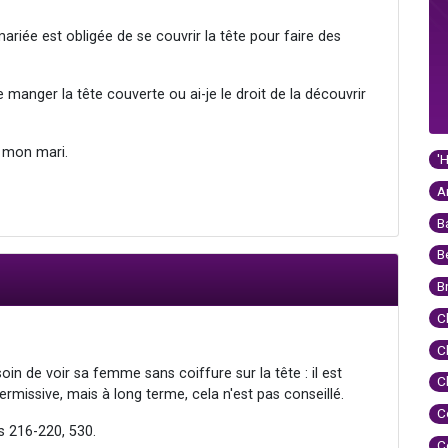
iée est obligée de se couvrir la tête pour faire des
de manger la tête couverte ou ai-je le droit de la découvrir
c mon mari.
'
A
B
B
B
C
C
oin de voir sa femme sans coiffure sur la tête : il est
C
ermissive, mais à long terme, cela n'est pas conseillé.
C
 216-220, 530.
C