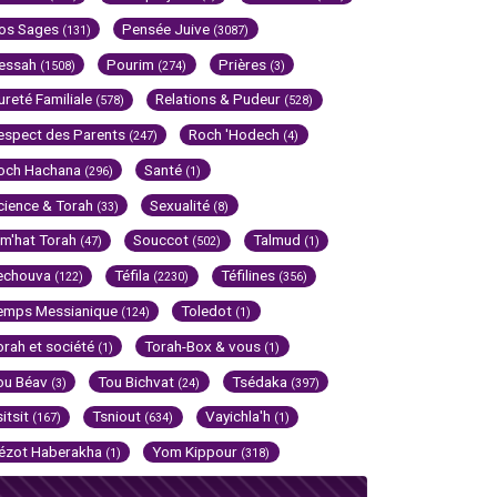
os Sages
Pensée Juive
(131)
(3087)
essah
Pourim
Prières
(1508)
(274)
(3)
ureté Familiale
Relations & Pudeur
(578)
(528)
espect des Parents
Roch 'Hodech
(247)
(4)
och Hachana
Santé
(296)
(1)
cience & Torah
Sexualité
(33)
(8)
im'hat Torah
Souccot
Talmud
(47)
(502)
(1)
echouva
Téfila
Téfilines
(122)
(2230)
(356)
emps Messianique
Toledot
(124)
(1)
orah et société
Torah-Box & vous
(1)
(1)
ou Béav
Tou Bichvat
Tsédaka
(3)
(24)
(397)
sitsit
Tsniout
Vayichla'h
(167)
(634)
(1)
ézot Haberakha
Yom Kippour
(1)
(318)