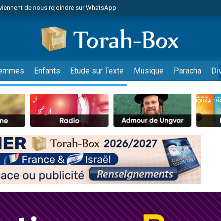
viennent de nous rejoindre sur WhatsApp
es viennent de faire un don pour Reloger Rivka, 6 enfants, victime de violences
es viennent de faire un don pour 1 Journée de Vacances Pour les Enfants
 viennent de demander une bénédiction
viennent de nous rejoindre sur WhatsApp
emmes
Enfants
Etude sur Texte
Musique
Paracha
Di
49 places pour étudier en groupe sur Zoom
nes viennent de faire un don pour Diane, 80 ans, dans un appartement insalu
 donner son Maasser
viennent de nous rejoindre sur WhatsApp
viennent de nous rejoindre sur WhatsApp
es viennent de faire un don pour 5 jours de vacances aux Orphelins
de donner son Maasser
 viennent de demander une bénédiction
viennent de nous rejoindre sur WhatsApp
nnes viennent de faire un don pour Sauvez la jambe de Yohan