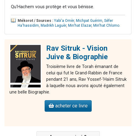
Qu’Hachem vous protège et vous bénisse.
Mékorot / Sources :
Yabi'a Omèr
,
Michpat Guérim
,
Séfer
Ha'hassidim
,
Madrikh Laguèr
,
Min’hat Elazar
,
Min'hat Chlomo
.
Rav Sitruk - Vision
Juive & Biographie
Troisième livre de Torah émanant de
celui qui fut le Grand-Rabbin de France
pendant 21 ans, Rav Yossef-’Haïm Sitruk
à laquelle nous avons ajouté également
une belle Biographie.
acheter ce livre