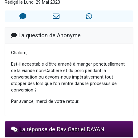
Rédigé le Lundi 29 Mai 2023
Il reste 49 places pour étudier en groupe sur Zoom
Eva vient de donner son Maasser
4 personnes viennent de nous rejoindre sur WhatsApp
3 personnes viennent de nous rejoindre sur WhatsApp
La question de Anonyme
3 personnes viennent de faire un don pour Événements Torah-Box
Chalom,
Est-il acceptable d’être amené à manger ponctuellement
de la viande non-Cachère et du porc pendant la
conversation ou devons-nous impérativement tout
stopper dès lors que l’on rentre dans le processus de
conversion ?
Par avance, merci de votre retour.
La réponse de Rav Gabriel DAYAN