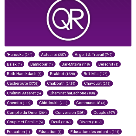
'Hanouka
Actualité
Argent & Travail
(244)
(287)
(747)
Balak
Bamidbar
Bar-Mitsva
Berechit
(1)
(1)
(118)
(1)
Beth-Hamikdach
Brakhot
Brit-Mila
(6)
(1520)
(176)
Cacheroute
Chabbath
Chavouot
(3703)
(2429)
(219)
Chémini Atseret
Chemirat haLachone
(5)
(188)
Chemita
Chiddoukh
Communauté
(135)
(200)
(3)
Compte du Omer
Conversion
Couple
(264)
(303)
(297)
Couple et Famille
Deuil
Divers
(5)
(1102)
(5037)
Education
Education
Education des enfants
(1)
(1)
(244)