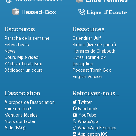
Raccourcis
Ressources
Paracha de la semaine
Calendrier Juif
Fêtes Juives
Sidour (livre de prière)
News
Horaires de Chabbath
Cours Mp3-Vidéo
Livres Torah-Box
Yéchiva Torah-Box
Inscription
Dédicacer un cours
Podcast Torah-Box
English Version
L'association
Retrouvez-nous...
A propos de l'association
Twitter
Faire un don !
Facebook
Mentions légales
YouTube
Nous contacter
WhatsApp
Aide (FAQ)
WhatsApp Femmes
Application iOS