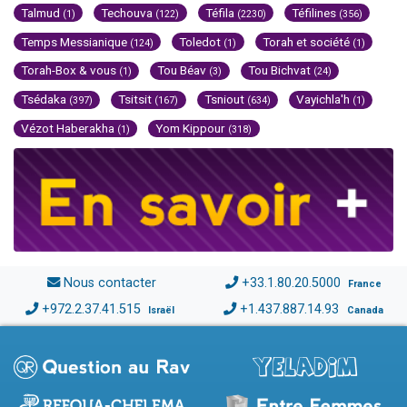
Talmud
Techouva
Téfila
Téfilines
(1)
(122)
(2230)
(356)
Temps Messianique
Toledot
Torah et société
(124)
(1)
(1)
Torah-Box & vous
Tou Béav
Tou Bichvat
(1)
(3)
(24)
Tsédaka
Tsitsit
Tsniout
Vayichla'h
(397)
(167)
(634)
(1)
Vézot Haberakha
Yom Kippour
(1)
(318)
Nous contacter
+33.1.80.20.5000
France
+972.2.37.41.515
+1.437.887.14.93
Israël
Canada