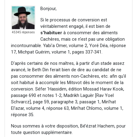
Bonjour,
Si le processus de conversion est
véritablement engagé, il est bien de
s'habituer
à consommer des aliments
45345 réponses
Cachères, mais ce n'est pas une obligation
incontournable. Yabi'a Omer, volume 2, Yoré Déa, réponse
17, Michpat Guérim, volume 1, pages 337-341.
D'après certains de nos maîtres, à partir d'un stade assez
avancé, le Beth Din ferait bien de dire au candidat de ne
pas consommer des aliments non-Cachères, etc. afin qu'il
soit habitué à accomplir les Mitsvot dès le moment de la
conversion. Séfer 'Hassidim, édition Mossad Harav Kook,
passage 690 et notes 1-2, Madrikh Laguèr [Rav Yoel
Schvarcz], page 59, paragraphe 3, passage 1, Min'hat
El'azar, volume 4, réponse 63, Min'hat Chlomo, volume 1,
réponse 35.
Nous sommes à votre disposition, Bé’ézrat Hachem, pour
toute question supplémentaire.