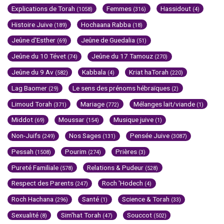
Explications de Torah
Femmes
Hassidout
(1058)
(316)
(4)
Histoire Juive
Hochaana Rabba
(189)
(18)
Jeûne d'Esther
Jeûne de Guedalia
(69)
(51)
Jeûne du 10 Tévet
Jeûne du 17 Tamouz
(74)
(270)
Jeûne du 9 Av
Kabbala
Kriat haTorah
(582)
(4)
(220)
Lag Baomer
Le sens des prénoms hébraïques
(29)
(2)
Limoud Torah
Mariage
Mélanges lait/viande
(371)
(772)
(1)
Middot
Moussar
Musique juive
(69)
(154)
(1)
Non-Juifs
Nos Sages
Pensée Juive
(249)
(131)
(3087)
Pessah
Pourim
Prières
(1508)
(274)
(3)
Pureté Familiale
Relations & Pudeur
(578)
(528)
Respect des Parents
Roch 'Hodech
(247)
(4)
Roch Hachana
Santé
Science & Torah
(296)
(1)
(33)
Sexualité
Sim'hat Torah
Souccot
(8)
(47)
(502)