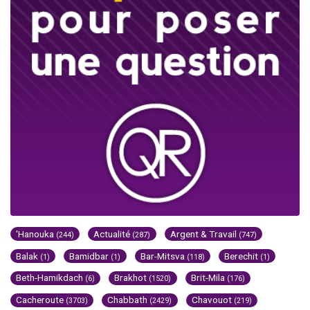
'Hanouka
Actualité
Argent & Travail
(244)
(287)
(747)
Balak
Bamidbar
Bar-Mitsva
Berechit
(1)
(1)
(118)
(1)
Beth-Hamikdach
Brakhot
Brit-Mila
(6)
(1520)
(176)
Cacheroute
Chabbath
Chavouot
(3703)
(2429)
(219)