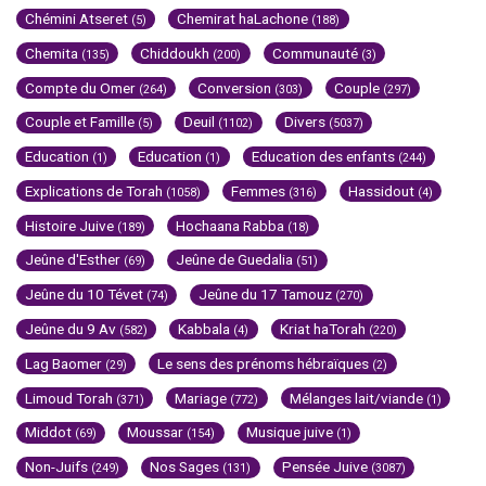
Chémini Atseret
Chemirat haLachone
(5)
(188)
Chemita
Chiddoukh
Communauté
(135)
(200)
(3)
Compte du Omer
Conversion
Couple
(264)
(303)
(297)
Couple et Famille
Deuil
Divers
(5)
(1102)
(5037)
Education
Education
Education des enfants
(1)
(1)
(244)
Explications de Torah
Femmes
Hassidout
(1058)
(316)
(4)
Histoire Juive
Hochaana Rabba
(189)
(18)
Jeûne d'Esther
Jeûne de Guedalia
(69)
(51)
Jeûne du 10 Tévet
Jeûne du 17 Tamouz
(74)
(270)
Jeûne du 9 Av
Kabbala
Kriat haTorah
(582)
(4)
(220)
Lag Baomer
Le sens des prénoms hébraïques
(29)
(2)
Limoud Torah
Mariage
Mélanges lait/viande
(371)
(772)
(1)
Middot
Moussar
Musique juive
(69)
(154)
(1)
Non-Juifs
Nos Sages
Pensée Juive
(249)
(131)
(3087)