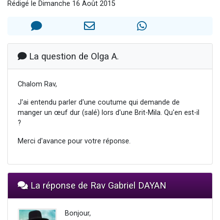
Rédigé le Dimanche 16 Août 2015
Nouvelle émission radio : Visions de grandeur n°104 : Le Chabbath et le Birkat Hamazone à travers le temps
61 personnes viennent de demander une bénédiction
Ariel vient de donner son Maasser
Il reste 49 places pour étudier en groupe sur Zoom
La question de Olga A.
Eva vient de donner son Maasser
Chalom Rav,
J'ai entendu parler d'une coutume qui demande de
manger un œuf dur (salé) lors d'une Brit-Mila. Qu'en est-il
?
Merci d'avance pour votre réponse.
La réponse de Rav Gabriel DAYAN
Bonjour,