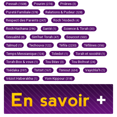
Pessah
Pourim
Prières
(1508)
(274)
(3)
Pureté Familiale
Relations & Pudeur
(578)
(528)
Respect des Parents
Roch 'Hodech
(247)
(4)
Roch Hachana
Santé
Science & Torah
(296)
(1)
(33)
Sexualité
Sim'hat Torah
Souccot
(8)
(47)
(502)
Talmud
Techouva
Téfila
Téfilines
(1)
(122)
(2230)
(356)
Temps Messianique
Toledot
Torah et société
(124)
(1)
(1)
Torah-Box & vous
Tou Béav
Tou Bichvat
(1)
(3)
(24)
Tsédaka
Tsitsit
Tsniout
Vayichla'h
(397)
(167)
(634)
(1)
Vézot Haberakha
Yom Kippour
(1)
(318)