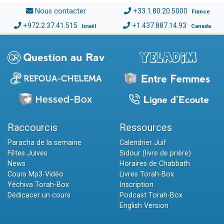
Nous contacter
+33.1.80.20.5000
France
+972.2.37.41.515
+1.437.887.14.93
Israël
Canada
Raccourcis
Ressources
Paracha de la semaine
Calendrier Juif
Fêtes Juives
Sidour (livre de prière)
News
Horaires de Chabbath
Cours Mp3-Vidéo
Livres Torah-Box
Yéchiva Torah-Box
Inscription
Dédicacer un cours
Podcast Torah-Box
English Version