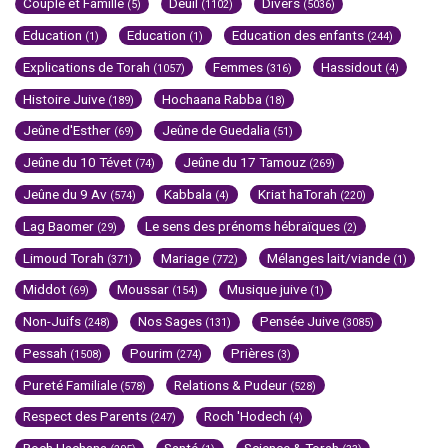
Couple et Famille
Deuil
Divers
(5)
(1102)
(5036)
Education
Education
Education des enfants
(1)
(1)
(244)
Explications de Torah
Femmes
Hassidout
(1057)
(316)
(4)
Histoire Juive
Hochaana Rabba
(189)
(18)
Jeûne d'Esther
Jeûne de Guedalia
(69)
(51)
Jeûne du 10 Tévet
Jeûne du 17 Tamouz
(74)
(269)
Jeûne du 9 Av
Kabbala
Kriat haTorah
(574)
(4)
(220)
Lag Baomer
Le sens des prénoms hébraïques
(29)
(2)
Limoud Torah
Mariage
Mélanges lait/viande
(371)
(772)
(1)
Middot
Moussar
Musique juive
(69)
(154)
(1)
Non-Juifs
Nos Sages
Pensée Juive
(248)
(131)
(3085)
Pessah
Pourim
Prières
(1508)
(274)
(3)
Pureté Familiale
Relations & Pudeur
(578)
(528)
Respect des Parents
Roch 'Hodech
(247)
(4)