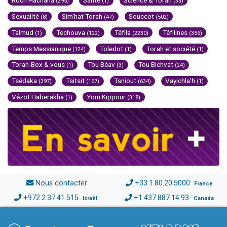
Roch Hachana
Santé
Science & Torah
(295)
(1)
(33)
Sexualité
Sim'hat Torah
Souccot
(8)
(47)
(502)
Talmud
Techouva
Téfila
Téfilines
(1)
(122)
(2230)
(356)
Temps Messianique
Toledot
Torah et société
(124)
(1)
(1)
Torah-Box & vous
Tou Béav
Tou Bichvat
(1)
(3)
(24)
Tsédaka
Tsitsit
Tsniout
Vayichla'h
(397)
(167)
(634)
(1)
Vézot Haberakha
Yom Kippour
(1)
(318)
Nous contacter
+33.1.80.20.5000
France
+972.2.37.41.515
+1.437.887.14.93
Israël
Canada