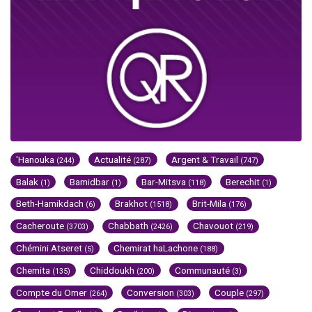
'Hanouka
Actualité
Argent & Travail
(244)
(287)
(747)
Balak
Bamidbar
Bar-Mitsva
Berechit
(1)
(1)
(118)
(1)
Beth-Hamikdach
Brakhot
Brit-Mila
(6)
(1518)
(176)
Cacheroute
Chabbath
Chavouot
(3703)
(2426)
(219)
Chémini Atseret
Chemirat haLachone
(5)
(188)
Chemita
Chiddoukh
Communauté
(135)
(200)
(3)
Compte du Omer
Conversion
Couple
(264)
(303)
(297)