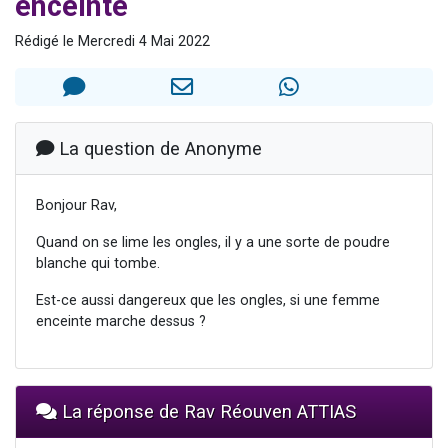
enceinte
6 personnes viennent de faire un don pour 5 enfants déjà orphelins risquent de perdre leur maman
Rédigé le Mercredi 4 Mai 2022
2 personnes viennent de faire un don pour Reloger Rivka, 6 enfants, victime de violences...
10 personnes viennent de demander une bénédiction
Il reste 49 places pour étudier en groupe sur Zoom
3 personnes viennent de faire un don pour Diane, 80 ans, dans un appartement insalubre
La question de Anonyme
Bonjour Rav,
Quand on se lime les ongles, il y a une sorte de poudre
blanche qui tombe.
Est-ce aussi dangereux que les ongles, si une femme
enceinte marche dessus ?
La réponse de Rav Réouven ATTIAS