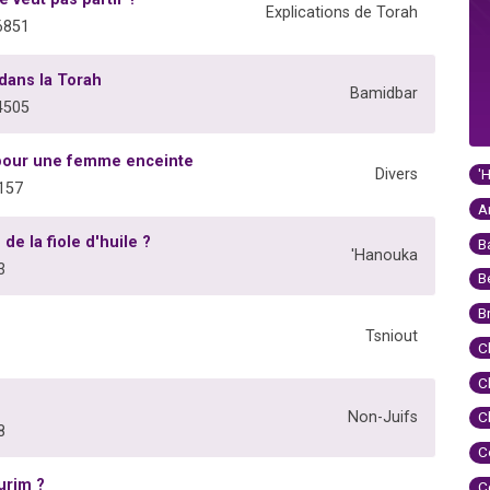
Explications de Torah
6851
dans la Torah
Bamidbar
4505
 pour une femme enceinte
'
Divers
157
A
de la fiole d'huile ?
B
'Hanouka
3
B
B
Tsniout
C
C
Non-Juifs
C
8
C
urim ?
C