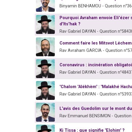
Binyamin BENHAMOU - Question n°3
Pourquoi Avraham envoie Eli'ézer s'
d'Its'hak ?
Rav Gabriel DAYAN - Question n°5843
Comment faire les Mitsvot Léche
Rav Avraham GARCIA - Question n°5
Coronavirus : incinération obligato
Rav Gabriel DAYAN - Question n°4843
"Chalom 'Alékhèm" : "Malakhé Hach
Rav Gabriel DAYAN - Question n°5393
L'avis des Guedolim sur le mont d
Rav Emmanuel BENSIMON - Question
Ki Tissa : que signifie "Elohim" ?