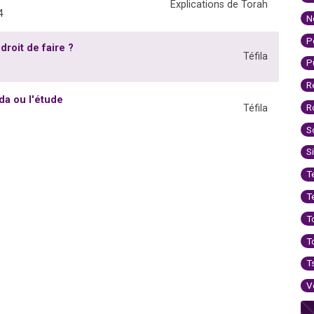
Explications de Torah
4
N
P
 droit de faire ?
Téfila
P
R
da ou l'étude
R
Téfila
S
S
T
T
T
T
T
V