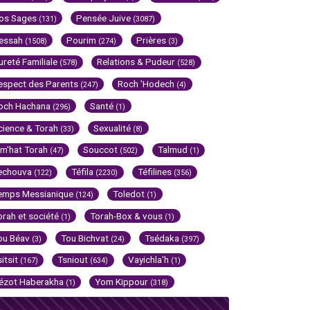
os Sages
Pensée Juive
(131)
(3087)
essah
Pourim
Prières
(1508)
(274)
(3)
ureté Familiale
Relations & Pudeur
(578)
(528)
espect des Parents
Roch 'Hodech
(247)
(4)
och Hachana
Santé
(296)
(1)
cience & Torah
Sexualité
(33)
(8)
im'hat Torah
Souccot
Talmud
(47)
(502)
(1)
echouva
Téfila
Téfilines
(122)
(2230)
(356)
emps Messianique
Toledot
(124)
(1)
orah et société
Torah-Box & vous
(1)
(1)
ou Béav
Tou Bichvat
Tsédaka
(3)
(24)
(397)
sitsit
Tsniout
Vayichla'h
(167)
(634)
(1)
ézot Haberakha
Yom Kippour
(1)
(318)