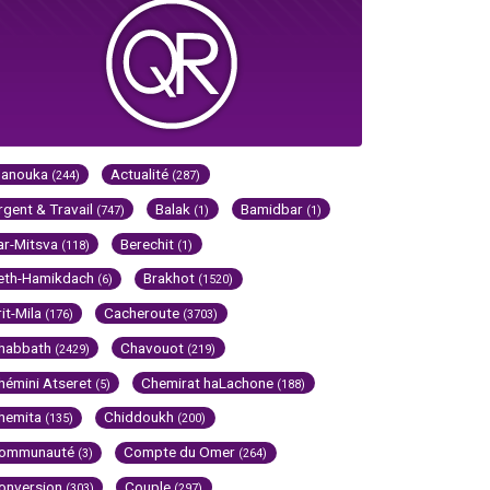
Hanouka
Actualité
(244)
(287)
rgent & Travail
Balak
Bamidbar
(747)
(1)
(1)
ar-Mitsva
Berechit
(118)
(1)
eth-Hamikdach
Brakhot
(6)
(1520)
rit-Mila
Cacheroute
(176)
(3703)
habbath
Chavouot
(2429)
(219)
hémini Atseret
Chemirat haLachone
(5)
(188)
hemita
Chiddoukh
(135)
(200)
ommunauté
Compte du Omer
(3)
(264)
onversion
Couple
(303)
(297)