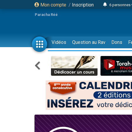
Mon compte
/
Inscription
6 personnes 
4 personn
Paracha Réé
2 personn
17 personnes
4 personnes 
Vidéos
Question au Rav
Dons
F
Il reste 
23 person
Eva vient de
4 personnes 
3 personnes 
3 personn
Odaya vient 
13 personnes
2 personnes 
30 perso