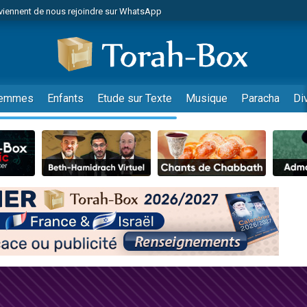
viennent de nous rejoindre sur WhatsApp
es viennent de faire un don pour Reloger Rivka, 6 enfants, victime de violences
es viennent de faire un don pour 1 Journée de Vacances Pour les Enfants
 viennent de demander une bénédiction
viennent de nous rejoindre sur WhatsApp
emmes
Enfants
Etude sur Texte
Musique
Paracha
Di
49 places pour étudier en groupe sur Zoom
nes viennent de faire un don pour Diane, 80 ans, dans un appartement insalu
 donner son Maasser
viennent de nous rejoindre sur WhatsApp
viennent de nous rejoindre sur WhatsApp
es viennent de faire un don pour 5 jours de vacances aux Orphelins
de donner son Maasser
 viennent de demander une bénédiction
viennent de nous rejoindre sur WhatsApp
nnes viennent de faire un don pour Sauvez la jambe de Yohan