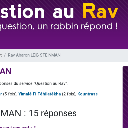
49 places pour étudier en groupe sur Zoom
lles musiques dans Torah-Box Music
viennent de nous rejoindre sur WhatsApp
viennent de nous rejoindre sur WhatsApp
viennent de nous rejoindre sur WhatsApp
t
Rav Aharon LEIB STEINMAN
MAN
ponses du service "Question au Rav".
r
(5 fois),
Yimalé Fi Téhilatékha
(2 fois),
Kountrass
NMAN : 15 réponses
e veut pas partir ?