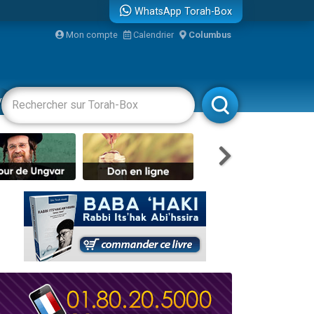
WhatsApp Torah-Box
...
Mon compte
Calendrier
Columbus
vertissements
Livres
Rabbanim
bre