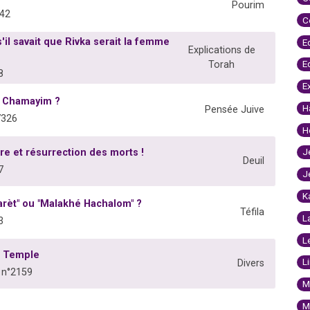
Pourim
642
C
il savait que Rivka serait la femme
E
Explications de
E
Torah
8
E
m Chamayim ?
H
Pensée Juive
7326
H
J
ire et résurrection des morts !
Deuil
7
J
K
arèt" ou "Malakhé Hachalom" ?
Téfila
L
3
L
u Temple
L
Divers
 n°2159
M
M