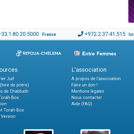
+33.1.80.20.5000
+972.2.37.41.515
France
Is
ources
L'association
ier Juif
A propos de l'association
(livre de prière)
Faire un don !
es de Chabbath
Mentions légales
 Torah-Box
Nous contacter
tion
Aide (FAQ)
t Torah-Box
 Version