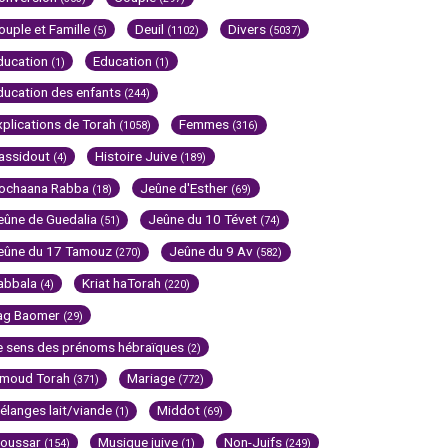
ouple et Famille
Deuil
Divers
(5)
(1102)
(5037)
ducation
Education
(1)
(1)
ducation des enfants
(244)
xplications de Torah
Femmes
(1058)
(316)
assidout
Histoire Juive
(4)
(189)
ochaana Rabba
Jeûne d'Esther
(18)
(69)
eûne de Guedalia
Jeûne du 10 Tévet
(51)
(74)
eûne du 17 Tamouz
Jeûne du 9 Av
(270)
(582)
abbala
Kriat haTorah
(4)
(220)
ag Baomer
(29)
e sens des prénoms hébraïques
(2)
imoud Torah
Mariage
(371)
(772)
élanges lait/viande
Middot
(1)
(69)
oussar
Musique juive
Non-Juifs
(154)
(1)
(249)