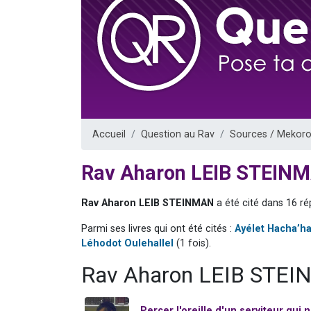
Il reste 
12 nouve
3 personnes 
2 personnes 
2 personnes 
Accueil
Question au Rav
Sources / Mekoro
Rav Aharon LEIB STEIN
Rav Aharon LEIB STEINMAN
a été cité dans 16 ré
Parmi ses livres qui ont été cités :
Ayélet Hacha’ha
Léhodot Oulehallel
(1 fois).
Rav Aharon LEIB STEI
Percer l'oreille d'un serviteur qui n