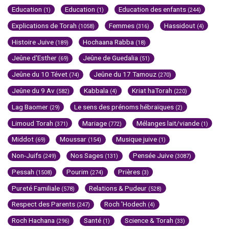
Education
Education
Education des enfants
(1)
(1)
(244)
Explications de Torah
Femmes
Hassidout
(1058)
(316)
(4)
Histoire Juive
Hochaana Rabba
(189)
(18)
Jeûne d'Esther
Jeûne de Guedalia
(69)
(51)
Jeûne du 10 Tévet
Jeûne du 17 Tamouz
(74)
(270)
Jeûne du 9 Av
Kabbala
Kriat haTorah
(582)
(4)
(220)
Lag Baomer
Le sens des prénoms hébraïques
(29)
(2)
Limoud Torah
Mariage
Mélanges lait/viande
(371)
(772)
(1)
Middot
Moussar
Musique juive
(69)
(154)
(1)
Non-Juifs
Nos Sages
Pensée Juive
(249)
(131)
(3087)
Pessah
Pourim
Prières
(1508)
(274)
(3)
Pureté Familiale
Relations & Pudeur
(578)
(528)
Respect des Parents
Roch 'Hodech
(247)
(4)
Roch Hachana
Santé
Science & Torah
(296)
(1)
(33)