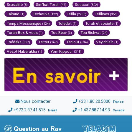
Sexualité
Sim'hat Torah
Souccot
(8)
(47)
(502)
Talmud
Techouva
Téfila
Téfilines
(1)
(122)
(2230)
(356)
Temps Messianique
Toledot
Torah et société
(124)
(1)
(1)
Torah-Box & vous
Tou Béav
Tou Bichvat
(1)
(3)
(24)
Tsédaka
Tsitsit
Tsniout
Vayichla'h
(397)
(167)
(634)
(1)
Vézot Haberakha
Yom Kippour
(1)
(318)
Nous contacter
+33.1.80.20.5000
France
+972.2.37.41.515
+1.437.887.14.93
Israël
Canada