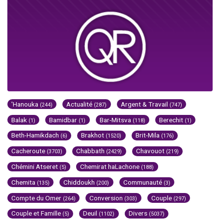
'Hanouka
Actualité
Argent & Travail
(244)
(287)
(747)
Balak
Bamidbar
Bar-Mitsva
Berechit
(1)
(1)
(118)
(1)
Beth-Hamikdach
Brakhot
Brit-Mila
(6)
(1520)
(176)
Cacheroute
Chabbath
Chavouot
(3703)
(2429)
(219)
Chémini Atseret
Chemirat haLachone
(5)
(188)
Chemita
Chiddoukh
Communauté
(135)
(200)
(3)
Compte du Omer
Conversion
Couple
(264)
(303)
(297)
Couple et Famille
Deuil
Divers
(5)
(1102)
(5037)