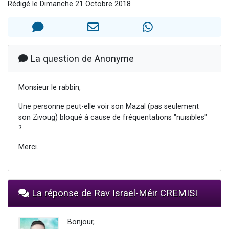
Rédigé le Dimanche 21 Octobre 2018
4 personnes viennent de nous rejoindre sur WhatsApp
3 personnes viennent de nous rejoindre sur WhatsApp
3 personnes viennent de faire un don pour 5 jours de vacances aux Orphelins
Odaya vient de donner son Maasser
La question de Anonyme
2 personnes viennent de faire un don pour Tsédaka : pauvres d'Israel
Monsieur le rabbin,
Une personne peut-elle voir son Mazal (pas seulement
son Zivoug) bloqué à cause de fréquentations "nuisibles"
?
Merci.
La réponse de Rav Israël-Méïr CREMISI
Bonjour,