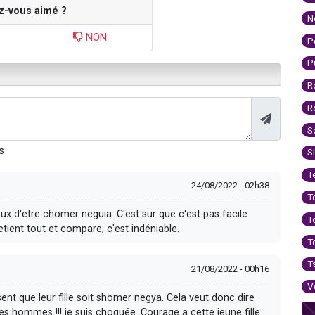
z-vous aimé ?
N
NON
P
P
R
R
S
s
S
T
24/08/2022 - 02h38
T
x d'etre chomer neguia. C'est sur que c'est pas facile
T
tient tout et compare; c'est indéniable.
T
T
21/08/2022 - 00h16
V
ent que leur fille soit shomer negya. Cela veut donc dire
des hommes !!! je suis choquée. Courage a cette jeune fille