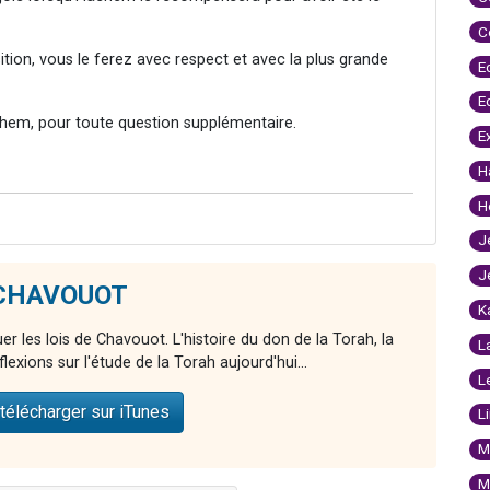
C
tion, vous le ferez avec respect et avec la plus grande
E
E
hem, pour toute question supplémentaire.
E
H
H
J
J
e CHAVOUOT
K
r les lois de Chavouot. L'histoire du don de la Torah, la
L
xions sur l'étude de la Torah aujourd'hui...
L
télécharger sur iTunes
L
M
M