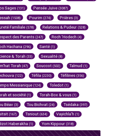
os Sages
Pensée Juive
(131)
(3087)
essah
Pourim
Prières
(1508)
(274)
(3)
ureté Familiale
Relations & Pudeur
(578)
(528)
espect des Parents
Roch 'Hodech
(247)
(4)
och Hachana
Santé
(296)
(1)
cience & Torah
Sexualité
(33)
(8)
im'hat Torah
Souccot
Talmud
(47)
(502)
(1)
echouva
Téfila
Téfilines
(122)
(2230)
(356)
emps Messianique
Toledot
(124)
(1)
orah et société
Torah-Box & vous
(1)
(1)
ou Béav
Tou Bichvat
Tsédaka
(3)
(24)
(397)
sitsit
Tsniout
Vayichla'h
(167)
(634)
(1)
ézot Haberakha
Yom Kippour
(1)
(318)