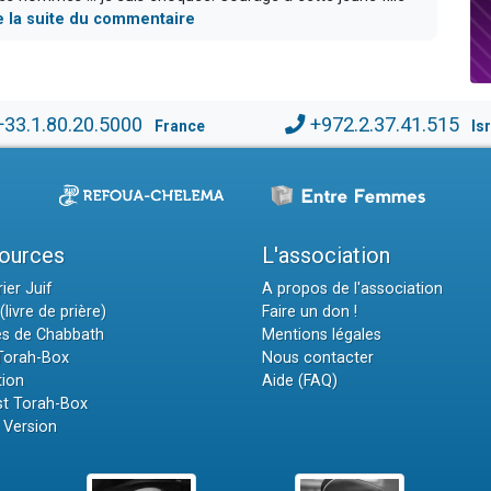
re la suite du commentaire
+33.1.80.20.5000
+972.2.37.41.515
France
Is
ources
L'association
ier Juif
A propos de l'association
(livre de prière)
Faire un don !
es de Chabbath
Mentions légales
 Torah-Box
Nous contacter
tion
Aide (FAQ)
t Torah-Box
 Version