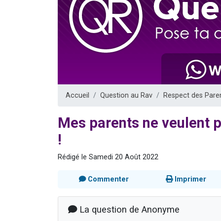
Nouvelle émis
61 personnes
Ariel vient 
Il reste 
Eva vient de
Accueil
Question au Rav
Respect des Pare
Mes parents ne veulent p
!
Rédigé le Samedi 20 Août 2022
Commenter
Imprimer
La question de Anonyme