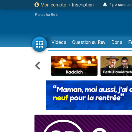
Mon compte
/
Inscription
4 personnes 
3 personnes 
Paracha Réé
Odaya vient 
3 personn
3 personn
Vidéos
Question au Rav
Dons
F
13 personnes
2 personnes 
30 perso
Il reste 
12 nouve
3 personnes 
2 personnes 
3 personnes 
2 nouvel
8 personn