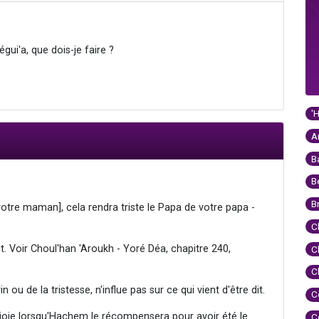
ui'a, que dois-je faire ?
'
A
B
B
B
otre maman], cela rendra triste le Papa de votre papa -
C
it. Voir Choul'han 'Aroukh - Yoré Déa, chapitre 240,
C
C
ou de la tristesse, n'influe pas sur ce qui vient d'être dit.
C
 de joie lorsqu'Hachem le récompensera pour avoir été le
C