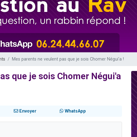
sion radio : Visions de grandeur n°104 : Le Chabbath et le Birkat Hamazone à 
 viennent de demander une bénédiction
de donner son Maasser
49 places pour étudier en groupe sur Zoom
 donner son Maasser
nts
Mes parents ne veulent pas que je sois Chomer Négui'a !
as que je sois Chomer Négui'a
Envoyer
WhatsApp