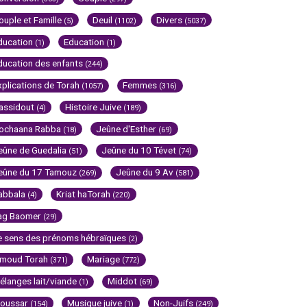
ouple et Famille
Deuil
Divers
(5)
(1102)
(5037)
ducation
Education
(1)
(1)
ducation des enfants
(244)
xplications de Torah
Femmes
(1057)
(316)
assidout
Histoire Juive
(4)
(189)
ochaana Rabba
Jeûne d'Esther
(18)
(69)
eûne de Guedalia
Jeûne du 10 Tévet
(51)
(74)
eûne du 17 Tamouz
Jeûne du 9 Av
(269)
(581)
abbala
Kriat haTorah
(4)
(220)
ag Baomer
(29)
e sens des prénoms hébraïques
(2)
imoud Torah
Mariage
(371)
(772)
élanges lait/viande
Middot
(1)
(69)
oussar
Musique juive
Non-Juifs
(154)
(1)
(249)