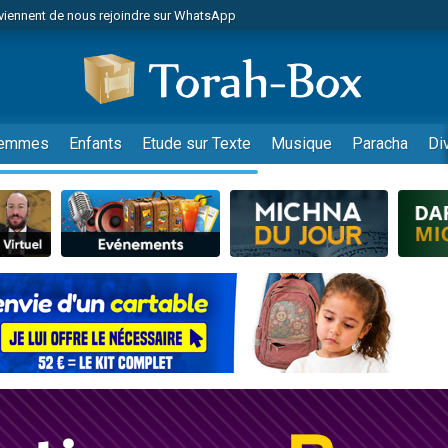
viennent de nous rejoindre sur WhatsApp
viennent de nous rejoindre sur WhatsApp
de donner son Maasser
es viennent de faire un don pour 5 jours de vacances aux Orphelins
es viennent de faire un don pour Diane, 80 ans, dans un appartement insalub
emmes
Enfants
Etude sur Texte
Musique
Paracha
Di
 viennent de demander une bénédiction
viennent de nous rejoindre sur WhatsApp
nnes viennent de faire un don pour Sauvez la jambe de Yohan
49 places pour étudier en groupe sur Zoom
lles musiques dans Torah-Box Music
viennent de nous rejoindre sur WhatsApp
viennent de nous rejoindre sur WhatsApp
viennent de nous rejoindre sur WhatsApp
les musiques dans Torah-Box Music
es viennent de faire un don pour Tsédaka : pauvres d'Israel