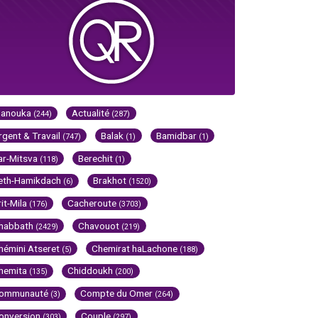
Hanouka
Actualité
(244)
(287)
rgent & Travail
Balak
Bamidbar
(747)
(1)
(1)
ar-Mitsva
Berechit
(118)
(1)
eth-Hamikdach
Brakhot
(6)
(1520)
rit-Mila
Cacheroute
(176)
(3703)
habbath
Chavouot
(2429)
(219)
hémini Atseret
Chemirat haLachone
(5)
(188)
hemita
Chiddoukh
(135)
(200)
ommunauté
Compte du Omer
(3)
(264)
onversion
Couple
(303)
(297)