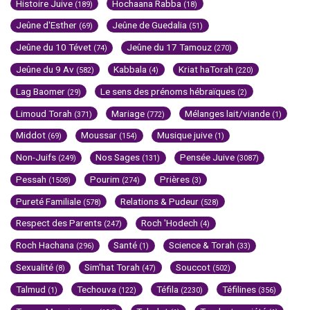
Histoire Juive
Hochaana Rabba
(189)
(18)
Jeûne d'Esther
Jeûne de Guedalia
(69)
(51)
Jeûne du 10 Tévet
Jeûne du 17 Tamouz
(74)
(270)
Jeûne du 9 Av
Kabbala
Kriat haTorah
(582)
(4)
(220)
Lag Baomer
Le sens des prénoms hébraïques
(29)
(2)
Limoud Torah
Mariage
Mélanges lait/viande
(371)
(772)
(1)
Middot
Moussar
Musique juive
(69)
(154)
(1)
Non-Juifs
Nos Sages
Pensée Juive
(249)
(131)
(3087)
Pessah
Pourim
Prières
(1508)
(274)
(3)
Pureté Familiale
Relations & Pudeur
(578)
(528)
Respect des Parents
Roch 'Hodech
(247)
(4)
Roch Hachana
Santé
Science & Torah
(296)
(1)
(33)
Sexualité
Sim'hat Torah
Souccot
(8)
(47)
(502)
Talmud
Techouva
Téfila
Téfilines
(1)
(122)
(2230)
(356)