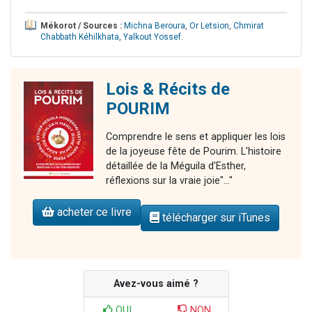
Mékorot / Sources :
Michna Beroura
,
Or Letsion
,
Chmirat
Chabbath Kéhilkhata
,
Yalkout Yossef
.
Lois & Récits de
POURIM
Comprendre le sens et appliquer les lois
de la joyeuse fête de Pourim. L'histoire
détaillée de la Méguila d'Esther,
réflexions sur la vraie joie"..."
acheter ce livre
télécharger sur iTunes
Avez-vous aimé ?
OUI
NON