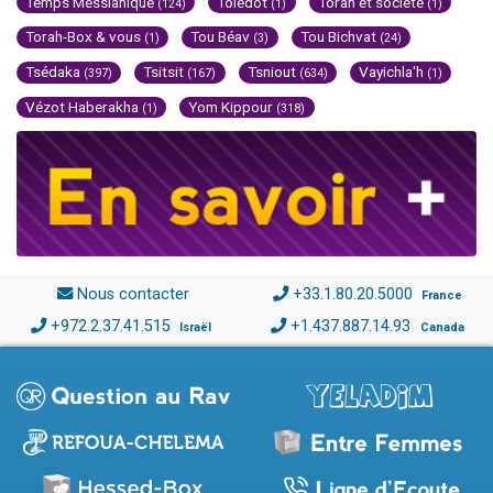
Temps Messianique
Toledot
Torah et société
(124)
(1)
(1)
Torah-Box & vous
Tou Béav
Tou Bichvat
(1)
(3)
(24)
Tsédaka
Tsitsit
Tsniout
Vayichla'h
(397)
(167)
(634)
(1)
Vézot Haberakha
Yom Kippour
(1)
(318)
Nous contacter
+33.1.80.20.5000
France
+972.2.37.41.515
+1.437.887.14.93
Israël
Canada