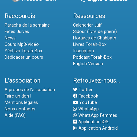
Raccourcis
Ressources
Paracha de la semaine
Calendrier Juif
Fêtes Juives
Sidour (livre de prière)
News
Horaires de Chabbath
Cours Mp3-Vidéo
Livres Torah-Box
Yéchiva Torah-Box
Inscription
Dédicacer un cours
Podcast Torah-Box
English Version
L'association
Retrouvez-nous...
A propos de l'association
Twitter
Faire un don !
Facebook
Mentions légales
YouTube
Nous contacter
WhatsApp
Aide (FAQ)
WhatsApp Femmes
Application iOS
Application Android