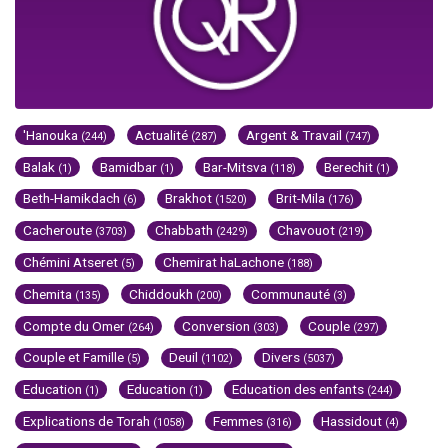
'Hanouka
Actualité
Argent & Travail
(244)
(287)
(747)
Balak
Bamidbar
Bar-Mitsva
Berechit
(1)
(1)
(118)
(1)
Beth-Hamikdach
Brakhot
Brit-Mila
(6)
(1520)
(176)
Cacheroute
Chabbath
Chavouot
(3703)
(2429)
(219)
Chémini Atseret
Chemirat haLachone
(5)
(188)
Chemita
Chiddoukh
Communauté
(135)
(200)
(3)
Compte du Omer
Conversion
Couple
(264)
(303)
(297)
Couple et Famille
Deuil
Divers
(5)
(1102)
(5037)
Education
Education
Education des enfants
(1)
(1)
(244)
Explications de Torah
Femmes
Hassidout
(1058)
(316)
(4)