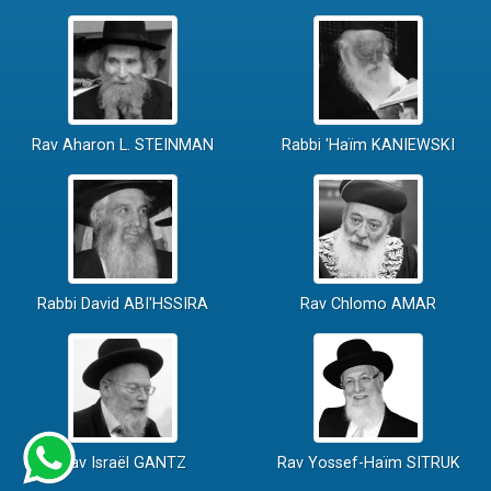
Rav Aharon L. STEINMAN
Rabbi 'Haïm KANIEWSKI
Rabbi David ABI'HSSIRA
Rav Chlomo AMAR
Rav Israël GANTZ
Rav Yossef-Haïm SITRUK