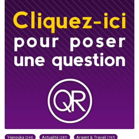
'Hanouka
Actualité
Argent & Travail
(244)
(287)
(747)