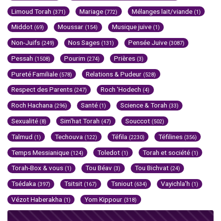
Limoud Torah
Mariage
Mélanges lait/viande
(371)
(772)
(1)
Middot
Moussar
Musique juive
(69)
(154)
(1)
Non-Juifs
Nos Sages
Pensée Juive
(249)
(131)
(3087)
Pessah
Pourim
Prières
(1508)
(274)
(3)
Pureté Familiale
Relations & Pudeur
(578)
(528)
Respect des Parents
Roch 'Hodech
(247)
(4)
Roch Hachana
Santé
Science & Torah
(296)
(1)
(33)
Sexualité
Sim'hat Torah
Souccot
(8)
(47)
(502)
Talmud
Techouva
Téfila
Téfilines
(1)
(122)
(2230)
(356)
Temps Messianique
Toledot
Torah et société
(124)
(1)
(1)
Torah-Box & vous
Tou Béav
Tou Bichvat
(1)
(3)
(24)
Tsédaka
Tsitsit
Tsniout
Vayichla'h
(397)
(167)
(634)
(1)
Vézot Haberakha
Yom Kippour
(1)
(318)