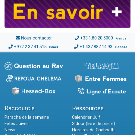
Nous contacter
+33.1.80.20.5000
France
+972.2.37.41.515
+1.437.887.14.93
Israël
Canada
Raccourcis
Ressources
Paracha de la semaine
Calendrier Juif
Fêtes Juives
Sidour (livre de prière)
News
Horaires de Chabbath