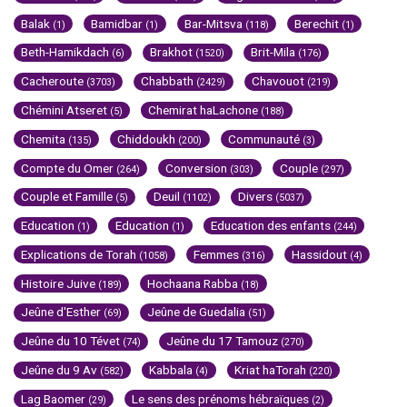
Balak
Bamidbar
Bar-Mitsva
Berechit
(1)
(1)
(118)
(1)
Beth-Hamikdach
Brakhot
Brit-Mila
(6)
(1520)
(176)
Cacheroute
Chabbath
Chavouot
(3703)
(2429)
(219)
Chémini Atseret
Chemirat haLachone
(5)
(188)
Chemita
Chiddoukh
Communauté
(135)
(200)
(3)
Compte du Omer
Conversion
Couple
(264)
(303)
(297)
Couple et Famille
Deuil
Divers
(5)
(1102)
(5037)
Education
Education
Education des enfants
(1)
(1)
(244)
Explications de Torah
Femmes
Hassidout
(1058)
(316)
(4)
Histoire Juive
Hochaana Rabba
(189)
(18)
Jeûne d'Esther
Jeûne de Guedalia
(69)
(51)
Jeûne du 10 Tévet
Jeûne du 17 Tamouz
(74)
(270)
Jeûne du 9 Av
Kabbala
Kriat haTorah
(582)
(4)
(220)
Lag Baomer
Le sens des prénoms hébraïques
(29)
(2)