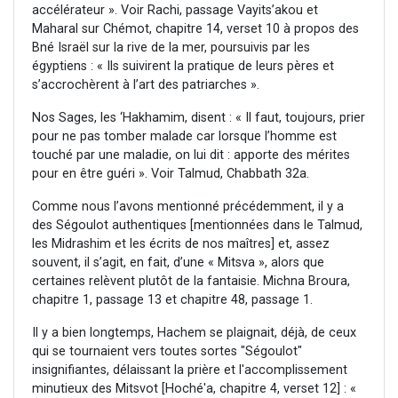
accélérateur ». Voir Rachi, passage Vayits’akou et
Maharal sur Chémot, chapitre 14, verset 10 à propos des
Bné Israël sur la rive de la mer, poursuivis par les
égyptiens : « Ils suivirent la pratique de leurs pères et
s’accrochèrent à l’art des patriarches ».
Nos Sages, les ‘Hakhamim, disent : « Il faut, toujours, prier
pour ne pas tomber malade car lorsque l’homme est
touché par une maladie, on lui dit : apporte des mérites
pour en être guéri ». Voir Talmud, Chabbath 32a.
Comme nous l’avons mentionné précédemment, il y a
des Ségoulot authentiques [mentionnées dans le Talmud,
les Midrashim et les écrits de nos maîtres] et, assez
souvent, il s’agit, en fait, d’une « Mitsva », alors que
certaines relèvent plutôt de la fantaisie. Michna Broura,
chapitre 1, passage 13 et chapitre 48, passage 1.
Il y a bien longtemps, Hachem se plaignait, déjà, de ceux
qui se tournaient vers toutes sortes "Ségoulot"
insignifiantes, délaissant la prière et l'accomplissement
minutieux des Mitsvot [Hoché'a, chapitre 4, verset 12] : «