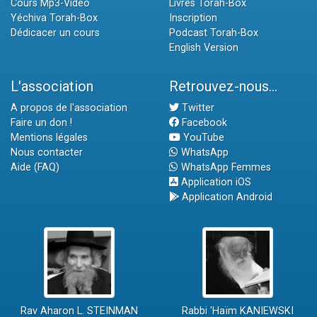
Cours Mp3-Vidéo
Livres Torah-Box
Yéchiva Torah-Box
Inscription
Dédicacer un cours
Podcast Torah-Box
English Version
L'association
Retrouvez-nous...
A propos de l'association
Twitter
Faire un don !
Facebook
Mentions légales
YouTube
Nous contacter
WhatsApp
Aide (FAQ)
WhatsApp Femmes
Application iOS
Application Android
Rav Aharon L. STEINMAN
Rabbi 'Haïm KANIEWSKI