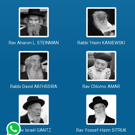
Rav Aharon L. STEINMAN
Rabbi 'Haïm KANIEWSKI
Rabbi David ABI'HSSIRA
Rav Chlomo AMAR
Rav Israël GANTZ
Rav Yossef-Haïm SITRUK