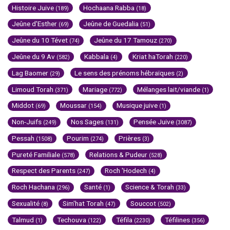
Histoire Juive
Hochaana Rabba
(189)
(18)
Jeûne d'Esther
Jeûne de Guedalia
(69)
(51)
Jeûne du 10 Tévet
Jeûne du 17 Tamouz
(74)
(270)
Jeûne du 9 Av
Kabbala
Kriat haTorah
(582)
(4)
(220)
Lag Baomer
Le sens des prénoms hébraïques
(29)
(2)
Limoud Torah
Mariage
Mélanges lait/viande
(371)
(772)
(1)
Middot
Moussar
Musique juive
(69)
(154)
(1)
Non-Juifs
Nos Sages
Pensée Juive
(249)
(131)
(3087)
Pessah
Pourim
Prières
(1508)
(274)
(3)
Pureté Familiale
Relations & Pudeur
(578)
(528)
Respect des Parents
Roch 'Hodech
(247)
(4)
Roch Hachana
Santé
Science & Torah
(296)
(1)
(33)
Sexualité
Sim'hat Torah
Souccot
(8)
(47)
(502)
Talmud
Techouva
Téfila
Téfilines
(1)
(122)
(2230)
(356)