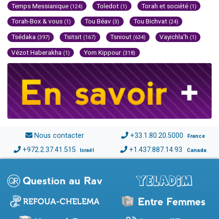
Temps Messianique
Toledot
Torah et société
(124)
(1)
(1)
Torah-Box & vous
Tou Béav
Tou Bichvat
(1)
(3)
(24)
Tsédaka
Tsitsit
Tsniout
Vayichla'h
(397)
(167)
(634)
(1)
Vézot Haberakha
Yom Kippour
(1)
(318)
Nous contacter
+33.1.80.20.5000
France
+972.2.37.41.515
+1.437.887.14.93
Israël
Canada