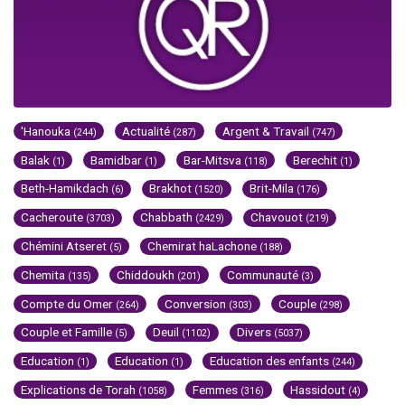
'Hanouka
Actualité
Argent & Travail
(244)
(287)
(747)
Balak
Bamidbar
Bar-Mitsva
Berechit
(1)
(1)
(118)
(1)
Beth-Hamikdach
Brakhot
Brit-Mila
(6)
(1520)
(176)
Cacheroute
Chabbath
Chavouot
(3703)
(2429)
(219)
Chémini Atseret
Chemirat haLachone
(5)
(188)
Chemita
Chiddoukh
Communauté
(135)
(201)
(3)
Compte du Omer
Conversion
Couple
(264)
(303)
(298)
Couple et Famille
Deuil
Divers
(5)
(1102)
(5037)
Education
Education
Education des enfants
(1)
(1)
(244)
Explications de Torah
Femmes
Hassidout
(1058)
(316)
(4)