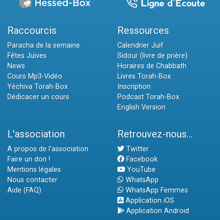
Raccourcis
Ressources
Paracha de la semaine
Calendrier Juif
Fêtes Juives
Sidour (livre de prière)
News
Horaires de Chabbath
Cours Mp3-Vidéo
Livres Torah-Box
Yéchiva Torah-Box
Inscription
Dédicacer un cours
Podcast Torah-Box
English Version
L'association
Retrouvez-nous...
A propos de l'association
Twitter
Faire un don !
Facebook
Mentions légales
YouTube
Nous contacter
WhatsApp
Aide (FAQ)
WhatsApp Femmes
Application iOS
Application Android