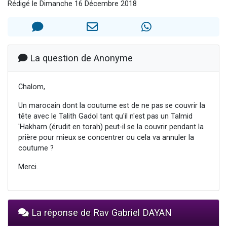
Rédigé le Dimanche 16 Décembre 2018
3 personnes viennent de nous rejoindre sur WhatsApp
11 personnes viennent de demander une bénédiction
Il reste 49 places pour étudier en groupe sur Zoom
3 personnes viennent de faire un don pour Diane, 80 ans, dans un appartement insalubre
La question de Anonyme
5 personnes viennent de faire un don pour Reloger Rivka, 6 enfants, victime de violences...
Chalom,
Un marocain dont la coutume est de ne pas se couvrir la
tête avec le Talith Gadol tant qu'il n'est pas un Talmid
'Hakham (érudit en torah) peut-il se la couvrir pendant la
prière pour mieux se concentrer ou cela va annuler la
coutume ?
Merci.
La réponse de Rav Gabriel DAYAN