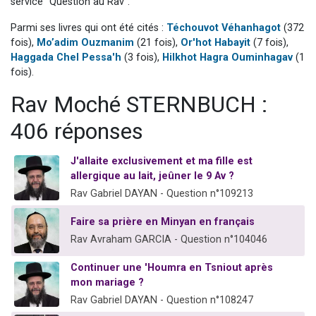
service "Question au Rav".
Nouvelle émission radio : Visions de grandeur n°104 : Le Chabbath et le Birkat Hamazone à travers le temps
Parmi ses livres qui ont été cités :
Téchouvot Véhanhagot
(372
61 personnes viennent de demander une bénédiction
fois),
Mo’adim Ouzmanim
(21 fois),
Or'hot Habayit
(7 fois),
Ariel vient de donner son Maasser
Haggada Chel Pessa'h
(3 fois),
Hilkhot Hagra Ouminhagav
(1
fois).
Il reste 49 places pour étudier en groupe sur Zoom
Eva vient de donner son Maasser
Rav Moché STERNBUCH :
406 réponses
J'allaite exclusivement et ma fille est
allergique au lait, jeûner le 9 Av ?
Rav Gabriel DAYAN - Question n°109213
Faire sa prière en Minyan en français
Rav Avraham GARCIA - Question n°104046
Continuer une 'Houmra en Tsniout après
mon mariage ?
Rav Gabriel DAYAN - Question n°108247