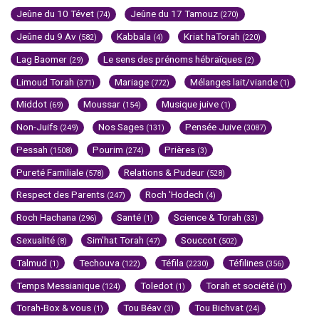
Jeûne du 10 Tévet
Jeûne du 17 Tamouz
(74)
(270)
Jeûne du 9 Av
Kabbala
Kriat haTorah
(582)
(4)
(220)
Lag Baomer
Le sens des prénoms hébraïques
(29)
(2)
Limoud Torah
Mariage
Mélanges lait/viande
(371)
(772)
(1)
Middot
Moussar
Musique juive
(69)
(154)
(1)
Non-Juifs
Nos Sages
Pensée Juive
(249)
(131)
(3087)
Pessah
Pourim
Prières
(1508)
(274)
(3)
Pureté Familiale
Relations & Pudeur
(578)
(528)
Respect des Parents
Roch 'Hodech
(247)
(4)
Roch Hachana
Santé
Science & Torah
(296)
(1)
(33)
Sexualité
Sim'hat Torah
Souccot
(8)
(47)
(502)
Talmud
Techouva
Téfila
Téfilines
(1)
(122)
(2230)
(356)
Temps Messianique
Toledot
Torah et société
(124)
(1)
(1)
Torah-Box & vous
Tou Béav
Tou Bichvat
(1)
(3)
(24)