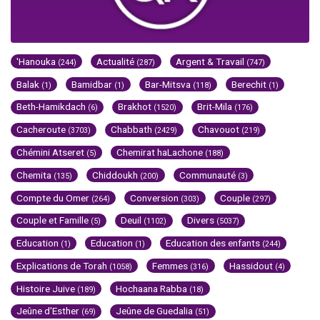
'Hanouka
Actualité
Argent & Travail
(244)
(287)
(747)
Balak
Bamidbar
Bar-Mitsva
Berechit
(1)
(1)
(118)
(1)
Beth-Hamikdach
Brakhot
Brit-Mila
(6)
(1520)
(176)
Cacheroute
Chabbath
Chavouot
(3703)
(2429)
(219)
Chémini Atseret
Chemirat haLachone
(5)
(188)
Chemita
Chiddoukh
Communauté
(135)
(200)
(3)
Compte du Omer
Conversion
Couple
(264)
(303)
(297)
Couple et Famille
Deuil
Divers
(5)
(1102)
(5037)
Education
Education
Education des enfants
(1)
(1)
(244)
Explications de Torah
Femmes
Hassidout
(1058)
(316)
(4)
Histoire Juive
Hochaana Rabba
(189)
(18)
Jeûne d'Esther
Jeûne de Guedalia
(69)
(51)