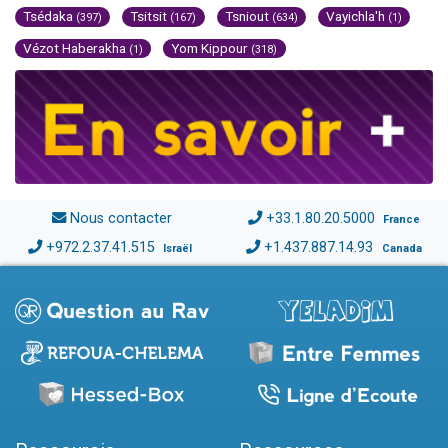
Tsédaka
Tsitsit
Tsniout
Vayichla'h
(397)
(167)
(634)
(1)
Vézot Haberakha
Yom Kippour
(1)
(318)
Nous contacter
+33.1.80.20.5000
France
+972.2.37.41.515
+1.437.887.14.93
Israël
Canada