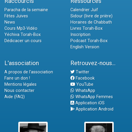
Raccourcis
Ressources
Paracha de la semaine
Calendrier Juif
Fêtes Juives
Sidour (livre de prière)
News
Horaires de Chabbath
Cours Mp3-Vidéo
Livres Torah-Box
Yéchiva Torah-Box
Inscription
Dédicacer un cours
Podcast Torah-Box
English Version
L'association
Retrouvez-nous...
A propos de l'association
Twitter
Faire un don !
Facebook
Mentions légales
YouTube
Nous contacter
WhatsApp
Aide (FAQ)
WhatsApp Femmes
Application iOS
Application Android