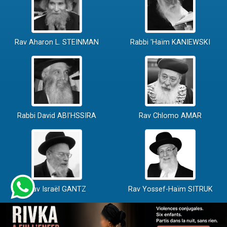
Rav Aharon L. STEINMAN
Rabbi 'Haïm KANIEWSKI
Rabbi David ABI'HSSIRA
Rav Chlomo AMAR
Rav Israël GANTZ
Rav Yossef-Haïm SITRUK