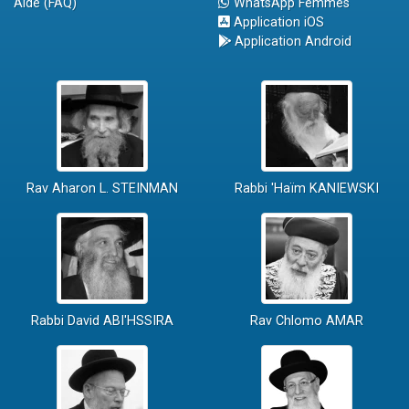
Aide (FAQ)
WhatsApp Femmes
Application iOS
Application Android
Rav Aharon L. STEINMAN
Rabbi 'Haïm KANIEWSKI
Rabbi David ABI'HSSIRA
Rav Chlomo AMAR