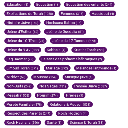
Education
Education
Education des enfants
(1)
(1)
(244)
Explications de Torah
Femmes
Hassidout
(1058)
(316)
(4)
Histoire Juive
Hochaana Rabba
(189)
(18)
Jeûne d'Esther
Jeûne de Guedalia
(69)
(51)
Jeûne du 10 Tévet
Jeûne du 17 Tamouz
(74)
(270)
Jeûne du 9 Av
Kabbala
Kriat haTorah
(582)
(4)
(220)
Lag Baomer
Le sens des prénoms hébraïques
(29)
(2)
Limoud Torah
Mariage
Mélanges lait/viande
(371)
(772)
(1)
Middot
Moussar
Musique juive
(69)
(154)
(1)
Non-Juifs
Nos Sages
Pensée Juive
(249)
(131)
(3087)
Pessah
Pourim
Prières
(1508)
(274)
(3)
Pureté Familiale
Relations & Pudeur
(578)
(528)
Respect des Parents
Roch 'Hodech
(247)
(4)
Roch Hachana
Santé
Science & Torah
(296)
(1)
(33)