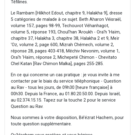
Téfilines.
Le Rambam [Hilkhot Edout, chapitre 9, Halakha 9], dresse
5 catégories de malade à ce sujet. Beth Aharon Véisraël,
volume 157, pages 98-99, Techouvot Véhanhagot,
volume 5, réponse 193, Choul'han 'Aroukh - Ora'h 'Haïm,
chapitre 37, Halakha 3, chapitre 38, Halakha 2 et 9, Meïr
'Oz, volume 2, page 600, Mizrah Chémech, volume 2,
réponse 28, pages 403-418, Méchiv Nevonim, volume 1,
Ora'h 'Haïm, réponse 2, Michepeté Chimon - Chevitato
Chel Katan [Rav Chimon Malka], pages 255-285.
En ce qui concerne un cas pratique : je vous invite à me
contacter par le biais du service téléphonique - Question
au Rav - tous les jours, de 09h30 [heure française] à
00h30. Depuis la France, au 01.80.20.50.00. Depuis Israël,
au 02.374.15.15. Tapez sur la touche 2 pour le service
Question au Rav.
Nous sommes à votre disposition, Bé’ézrat Hachem, pour
toute question supplémentaire.