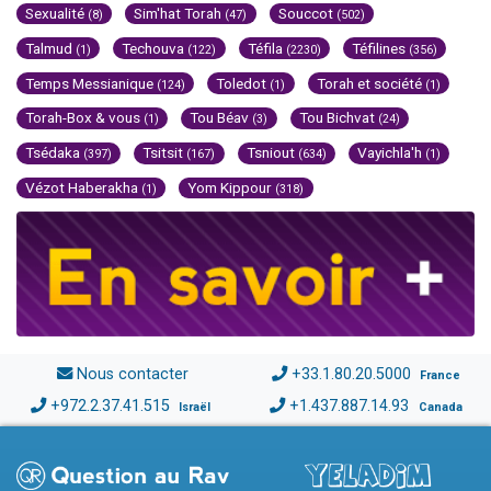
Sexualité
Sim'hat Torah
Souccot
(8)
(47)
(502)
Talmud
Techouva
Téfila
Téfilines
(1)
(122)
(2230)
(356)
Temps Messianique
Toledot
Torah et société
(124)
(1)
(1)
Torah-Box & vous
Tou Béav
Tou Bichvat
(1)
(3)
(24)
Tsédaka
Tsitsit
Tsniout
Vayichla'h
(397)
(167)
(634)
(1)
Vézot Haberakha
Yom Kippour
(1)
(318)
Nous contacter
+33.1.80.20.5000
France
+972.2.37.41.515
+1.437.887.14.93
Israël
Canada