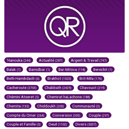
'Hanouka
Actualité
Argent & Travail
(244)
(287)
(747)
Balak
Bamidbar
Bar-Mitsva
Berechit
(1)
(1)
(118)
(1)
Beth-Hamikdach
Brakhot
Brit-Mila
(6)
(1520)
(176)
Cacheroute
Chabbath
Chavouot
(3703)
(2429)
(219)
Chémini Atseret
Chemirat haLachone
(5)
(188)
Chemita
Chiddoukh
Communauté
(135)
(200)
(3)
Compte du Omer
Conversion
Couple
(264)
(303)
(297)
Couple et Famille
Deuil
Divers
(5)
(1102)
(5037)