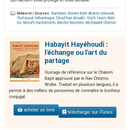
Qu’Hachem vous protège et vous bénisse.
Mékorot / Sources :
Rambam
,
Kovets Beth Aharon Véisraël
,
Téchouvot Véhanhagot
,
Choul'han Aroukh - Ora'h 'Haim
,
Méir
Oz
,
Mizra’h Hachéméch
,
Mechiv Nevonim
,
Michepeté Chimon
.
Habayit Hayéhoudi :
l'échange ou l'art du
partage
Ouvrage de référence sur le Chalom
Bayit approuvé par le Rav Chlomo
Wolbe. Traduit en plusieurs langues, il a
permis à des milliers de personnes de connaître le bonheur
conjugal.
acheter ce livre
télécharger sur iTunes