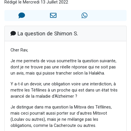
Rédigé le Mercredi 13 Juillet 2022
13 personnes viennent de demander une bénédiction
30 personnes viennent de faire un don pour Sauvez la jambe de Yohan
Il reste 49 places pour étudier en groupe sur Zoom
12 nouvelles musiques dans Torah-Box Music
La question de Shimon S.
29 personnes viennent de demander une bénédiction
Cher Rav,
Je me permets de vous soumettre la question suivante,
dont je ne trouve pas une réelle réponse qui ne soit pas
un avis, mais qui puisse trancher selon la Halakha.
Y a-t-il un devoir, une obligation voire une interdiction, à
mettre les Téfilines à un proche qui est dans un état très
avancé de la maladie d’Alzheimer ?
Je distingue dans ma question la Mitsva des Téfilines,
mais ceci pourrait aussi porter sur d’autres Mitsvot
(Loulav ou autres), mais je ne mélange pas les
obligations, comme la Cacheroute ou autres.