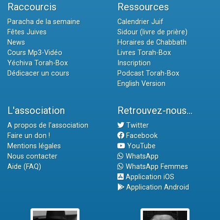
Raccourcis
Ressources
Paracha de la semaine
Calendrier Juif
Fêtes Juives
Sidour (livre de prière)
News
Horaires de Chabbath
Cours Mp3-Vidéo
Livres Torah-Box
Yéchiva Torah-Box
Inscription
Dédicacer un cours
Podcast Torah-Box
English Version
L'association
Retrouvez-nous...
A propos de l'association
Twitter
Faire un don !
Facebook
Mentions légales
YouTube
Nous contacter
WhatsApp
Aide (FAQ)
WhatsApp Femmes
Application iOS
Application Android