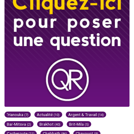
'Hanouka
Actualité
Argent & Travail
(7)
(10)
(14)
Bar-Mitsva
Brakhot
Brit-Mila
(2)
(40)
(5)
Cacheroute
Chabbath
Chavouot
(21)
(86)
(9)