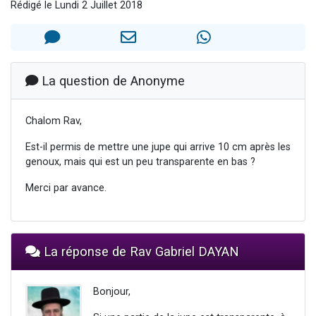
Rédigé le Lundi 2 Juillet 2018
3 personnes viennent de nous rejoindre sur WhatsApp
11 personnes viennent de demander une bénédiction
Il reste 49 places pour étudier en groupe sur Zoom
3 personnes viennent de faire un don pour Diane, 80 ans, dans un appartement insalubre
La question de Anonyme
5 personnes viennent de faire un don pour Reloger Rivka, 6 enfants, victime de violences...
Chalom Rav,
Est-il permis de mettre une jupe qui arrive 10 cm après les
genoux, mais qui est un peu transparente en bas ?
Merci par avance.
La réponse de Rav Gabriel DAYAN
Bonjour,