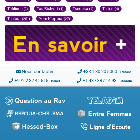
Téfilines
Tou Bichvat
Tsédaka
Tsitsit
(2)
(1)
(4)
(4)
Tsniout
Yom Kippour
(251)
(27)
Nous contacter
+33.1.80.20.5000
France
+972.2.37.41.515
+1.437.887.14.93
Israël
Canada