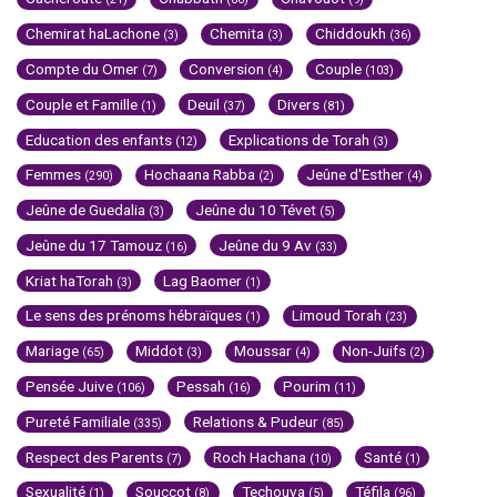
Chemirat haLachone
Chemita
Chiddoukh
(3)
(3)
(36)
Compte du Omer
Conversion
Couple
(7)
(4)
(103)
Couple et Famille
Deuil
Divers
(1)
(37)
(81)
Education des enfants
Explications de Torah
(12)
(3)
Femmes
Hochaana Rabba
Jeûne d'Esther
(290)
(2)
(4)
Jeûne de Guedalia
Jeûne du 10 Tévet
(3)
(5)
Jeûne du 17 Tamouz
Jeûne du 9 Av
(16)
(33)
Kriat haTorah
Lag Baomer
(3)
(1)
Le sens des prénoms hébraïques
Limoud Torah
(1)
(23)
Mariage
Middot
Moussar
Non-Juifs
(65)
(3)
(4)
(2)
Pensée Juive
Pessah
Pourim
(106)
(16)
(11)
Pureté Familiale
Relations & Pudeur
(335)
(85)
Respect des Parents
Roch Hachana
Santé
(7)
(10)
(1)
Sexualité
Souccot
Techouva
Téfila
(1)
(8)
(5)
(96)