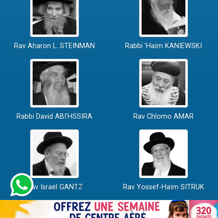
Rav Aharon L. STEINMAN
Rabbi 'Haïm KANIEWSKI
Rabbi David ABI'HSSIRA
Rav Chlomo AMAR
Rav Israël GANTZ
Rav Yossef-Haïm SITRUK