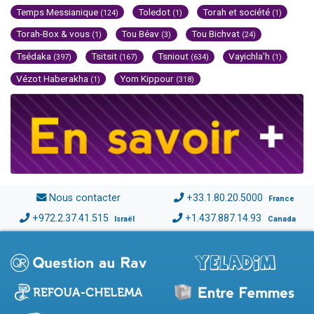
Temps Messianique
Toledot
Torah et société
(124)
(1)
(1)
Torah-Box & vous
Tou Béav
Tou Bichvat
(1)
(3)
(24)
Tsédaka
Tsitsit
Tsniout
Vayichla'h
(397)
(167)
(634)
(1)
Vézot Haberakha
Yom Kippour
(1)
(318)
Nous contacter
+33.1.80.20.5000
France
+972.2.37.41.515
+1.437.887.14.93
Israël
Canada