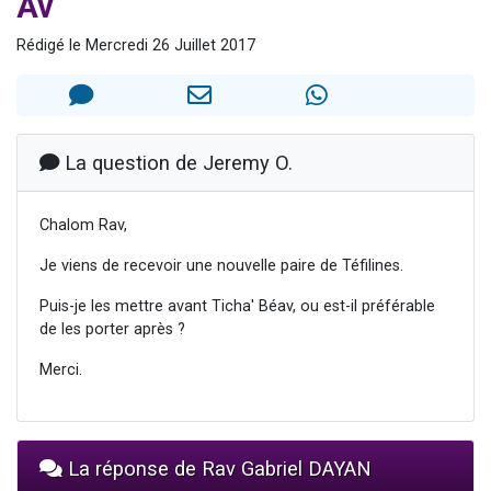
Av
Nouvelle émission radio : Visions de grandeur n°104 : Le Chabbath et le Birkat Hamazone à travers le temps
Rédigé le Mercredi 26 Juillet 2017
61 personnes viennent de demander une bénédiction
Ariel vient de donner son Maasser
Il reste 49 places pour étudier en groupe sur Zoom
Eva vient de donner son Maasser
La question de Jeremy O.
Chalom Rav,
Je viens de recevoir une nouvelle paire de Téfilines.
Puis-je les mettre avant Ticha' Béav, ou est-il préférable
de les porter après ?
Merci.
La réponse de Rav Gabriel DAYAN