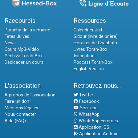
Raccourcis
Ressources
Paracha de la semaine
Calendrier Juif
Fêtes Juives
Sidour (livre de prière)
News
Horaires de Chabbath
Cours Mp3-Vidéo
Livres Torah-Box
Yéchiva Torah-Box
Inscription
Dédicacer un cours
Podcast Torah-Box
English Version
L'association
Retrouvez-nous...
A propos de l'association
Twitter
Faire un don !
Facebook
Mentions légales
YouTube
Nous contacter
WhatsApp
Aide (FAQ)
WhatsApp Femmes
Application iOS
Application Android