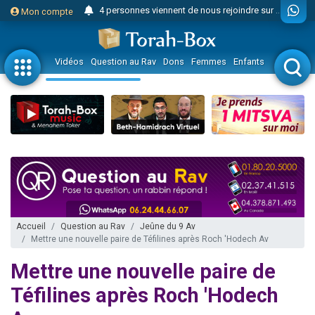
4 personnes viennent de nous rejoindre sur WhatsApp
Mon compte
3 personnes viennent de nous rejoindre sur WhatsApp
Odaya vient de donner son Maasser
Vidéos
Question au Rav
Dons
Femmes
Enfants
Etude sur 
3 personnes viennent de faire un don pour 5 jours de vacances aux Orphelins
3 personnes viennent de faire un don pour Diane, 80 ans, dans un appartement insalubre
13 personnes viennent de demander une bénédiction
2 personnes viennent de nous rejoindre sur WhatsApp
30 personnes viennent de faire un don pour Sauvez la jambe de Yohan
Il reste 49 places pour étudier en groupe sur Zoom
12 nouvelles musiques dans Torah-Box Music
3 personnes viennent de nous rejoindre sur WhatsApp
Accueil
Question au Rav
Jeûne du 9 Av
Mettre une nouvelle paire de Téfilines après Roch 'Hodech Av
2 personnes viennent de nous rejoindre sur WhatsApp
3 personnes viennent de nous rejoindre sur WhatsApp
Mettre une nouvelle paire de
2 nouvelles musiques dans Torah-Box Music
Téfilines après Roch 'Hodech
8 personnes viennent de faire un don pour Tsédaka : pauvres d'Israel