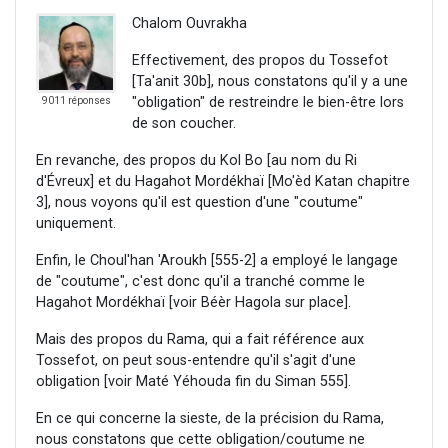
Chalom Ouvrakha
Effectivement, des propos du Tossefot
[Ta'anit 30b], nous constatons qu'il y a une
"obligation" de restreindre le bien-être lors
9011 réponses
de son coucher.
En revanche, des propos du Kol Bo [au nom du Ri
d'Évreux] et du Hagahot Mordékhaï [Mo'èd Katan chapitre
3], nous voyons qu'il est question d'une "coutume"
uniquement.
Enfin, le Choul'han 'Aroukh [555-2] a employé le langage
de "coutume", c'est donc qu'il a tranché comme le
Hagahot Mordékhaï [voir Béèr Hagola sur place].
Mais des propos du Rama, qui a fait référence aux
Tossefot, on peut sous-entendre qu'il s'agit d'une
obligation [voir Maté Yéhouda fin du Siman 555].
En ce qui concerne la sieste, de la précision du Rama,
nous constatons que cette obligation/coutume ne