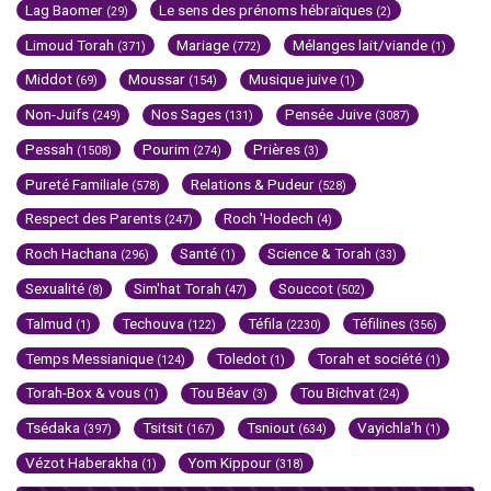
Lag Baomer
Le sens des prénoms hébraïques
(29)
(2)
Limoud Torah
Mariage
Mélanges lait/viande
(371)
(772)
(1)
Middot
Moussar
Musique juive
(69)
(154)
(1)
Non-Juifs
Nos Sages
Pensée Juive
(249)
(131)
(3087)
Pessah
Pourim
Prières
(1508)
(274)
(3)
Pureté Familiale
Relations & Pudeur
(578)
(528)
Respect des Parents
Roch 'Hodech
(247)
(4)
Roch Hachana
Santé
Science & Torah
(296)
(1)
(33)
Sexualité
Sim'hat Torah
Souccot
(8)
(47)
(502)
Talmud
Techouva
Téfila
Téfilines
(1)
(122)
(2230)
(356)
Temps Messianique
Toledot
Torah et société
(124)
(1)
(1)
Torah-Box & vous
Tou Béav
Tou Bichvat
(1)
(3)
(24)
Tsédaka
Tsitsit
Tsniout
Vayichla'h
(397)
(167)
(634)
(1)
Vézot Haberakha
Yom Kippour
(1)
(318)