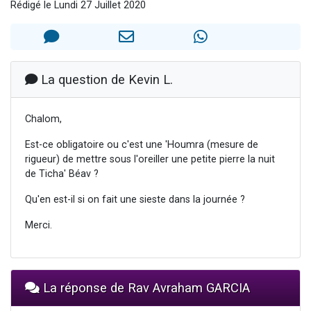
Rédigé le Lundi 27 Juillet 2020
2 personnes viennent de nous rejoindre sur WhatsApp
Eli vient de donner son Maasser
Lisbel Esther vient de donner son Maasser
3 personnes viennent de faire un don pour Événements Torah-Box
La question de Kevin L.
2 personnes viennent de nous rejoindre sur WhatsApp
Chalom,
Est-ce obligatoire ou c'est une 'Houmra (mesure de
rigueur) de mettre sous l'oreiller une petite pierre la nuit
de Ticha' Béav ?
Qu'en est-il si on fait une sieste dans la journée ?
Merci.
La réponse de Rav Avraham GARCIA