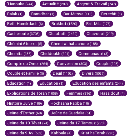
'Hanouka
Actualité
Argent & Travail
(244)
(287)
(747)
Balak
Bamidbar
Bar-Mitsva
Berechit
(1)
(1)
(118)
(1)
Beth-Hamikdach
Brakhot
Brit-Mila
(6)
(1520)
(176)
Cacheroute
Chabbath
Chavouot
(3703)
(2429)
(219)
Chémini Atseret
Chemirat haLachone
(5)
(188)
Chemita
Chiddoukh
Communauté
(135)
(201)
(3)
Compte du Omer
Conversion
Couple
(264)
(303)
(298)
Couple et Famille
Deuil
Divers
(5)
(1102)
(5037)
Education
Education
Education des enfants
(1)
(1)
(244)
Explications de Torah
Femmes
Hassidout
(1058)
(316)
(4)
Histoire Juive
Hochaana Rabba
(189)
(18)
Jeûne d'Esther
Jeûne de Guedalia
(69)
(51)
Jeûne du 10 Tévet
Jeûne du 17 Tamouz
(74)
(270)
Jeûne du 9 Av
Kabbala
Kriat haTorah
(582)
(4)
(220)