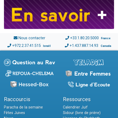
Nous contacter
+33.1.80.20.5000
France
+972.2.37.41.515
+1.437.887.14.93
Israël
Canada
Raccourcis
Ressources
Paracha de la semaine
Calendrier Juif
Fêtes Juives
Sidour (livre de prière)