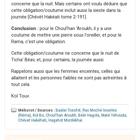
concerne que la nuit. Mais certains ont voulu déduire que
cette obligation/coutume inclut aussi la sieste dans la
journée [Chévèt Hakéati tome 2-191].
Conclusion :
pour le Choul'han 'Aroukh, il y a une
coutume de mettre une pierre sous l'oreiller, et pour le
Rama, c'est une obligation.
Cette obligation/coutume ne concerne que le nuit de
Ticha' Béav, et, pour certains, la journée aussi.
Rappelons aussi que les femmes enceintes, celles qui
allaitent et les personnes faibles ne sont pas astreintes à
tout cela.
Kol Touv.
Mékorot / Sources :
Baalei Tossfot
,
Rav Moché Isserles
(Réma)
,
Kol Bo
,
Choul'han Aroukh
,
Béèr Hagola
,
Maté Yéhouda
,
Chévet Hakéhati
,
Hagahot Mordékhaï
.