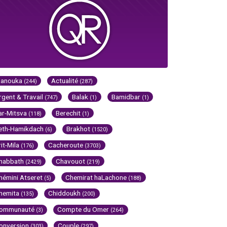
Hanouka
Actualité
(244)
(287)
rgent & Travail
Balak
Bamidbar
(747)
(1)
(1)
ar-Mitsva
Berechit
(118)
(1)
eth-Hamikdach
Brakhot
(6)
(1520)
rit-Mila
Cacheroute
(176)
(3703)
habbath
Chavouot
(2429)
(219)
hémini Atseret
Chemirat haLachone
(5)
(188)
hemita
Chiddoukh
(135)
(200)
ommunauté
Compte du Omer
(3)
(264)
onversion
Couple
(303)
(297)