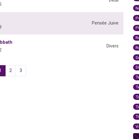
Deuil
5
N
P
Pensée Juive
9
P
R
abbath
Divers
R
2
S
S
1
2
3
T
T
T
T
T
V