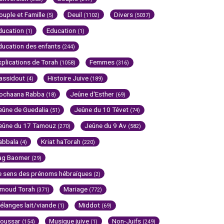
ouple et Famille
Deuil
Divers
(5)
(1102)
(5037)
ducation
Education
(1)
(1)
ducation des enfants
(244)
xplications de Torah
Femmes
(1058)
(316)
assidout
Histoire Juive
(4)
(189)
ochaana Rabba
Jeûne d'Esther
(18)
(69)
eûne de Guedalia
Jeûne du 10 Tévet
(51)
(74)
eûne du 17 Tamouz
Jeûne du 9 Av
(270)
(582)
abbala
Kriat haTorah
(4)
(220)
ag Baomer
(29)
e sens des prénoms hébraïques
(2)
imoud Torah
Mariage
(371)
(772)
élanges lait/viande
Middot
(1)
(69)
oussar
Musique juive
Non-Juifs
(154)
(1)
(249)