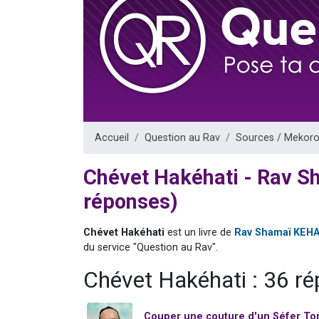
Nouvelle émis
61 personnes
Ariel vient 
Il reste 
Eva vient de
Accueil
Question au Rav
Sources / Mekoro
Chévet Hakéhati - Rav 
réponses)
Chévet Hakéhati
est un livre de
Rav Shamaï KEH
du service "Question au Rav".
Chévet Hakéhati : 36 r
Couper une couture d'un Séfer To