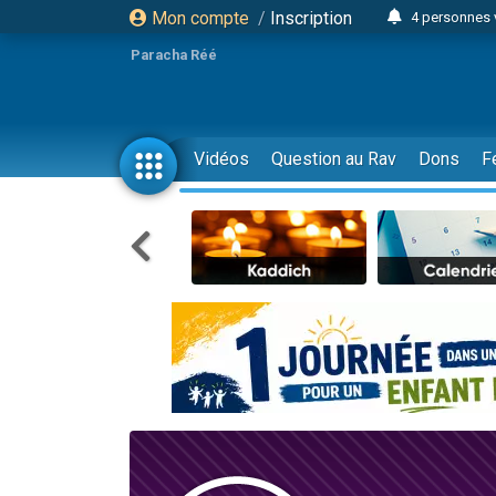
Mon compte
/
Inscription
4 personnes 
3 personnes 
Paracha Réé
Odaya vient 
3 personn
3 personn
Vidéos
Question au Rav
Dons
F
13 personnes
2 personnes 
30 perso
Il reste 
12 nouve
3 personnes 
2 personnes 
3 personnes 
2 nouvel
8 personn