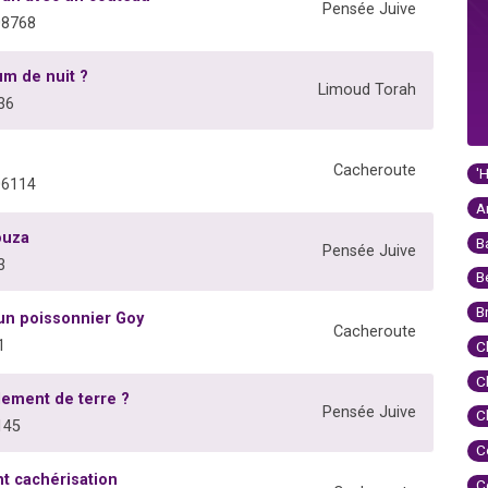
Pensée Juive
08768
m de nuit ?
Limoud Torah
36
Cacheroute
'
06114
A
ouza
B
Pensée Juive
3
B
B
un poissonnier Goy
Cacheroute
1
C
C
lement de terre ?
Pensée Juive
C
145
C
t cachérisation
C