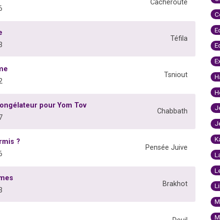
Cacheroute
6
C
E
e
Téfila
3
E
E
mme
Tsniout
H
2
H
 congélateur pour Yom Tov
J
Chabbath
7
J
K
rmis ?
Pensée Juive
6
L
L
mmes
Brakhot
L
3
M
M