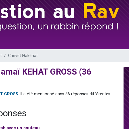
sion radio : Visions de grandeur n°104 : Le Chabbath et le Birkat Hamazone à 
 viennent de demander une bénédiction
de donner son Maasser
49 places pour étudier en groupe sur Zoom
 donner son Maasser
t
Chévet Hakéhati
Shamaï KEHAT GROSS (36
AT GROSS
. Il a été mentionné dans 36 réponses différentes
éponses
rah avec un couteau