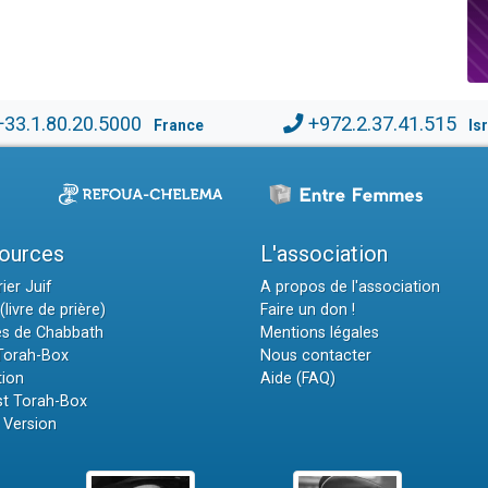
+33.1.80.20.5000
+972.2.37.41.515
France
Is
ources
L'association
ier Juif
A propos de l'association
(livre de prière)
Faire un don !
es de Chabbath
Mentions légales
 Torah-Box
Nous contacter
tion
Aide (FAQ)
t Torah-Box
 Version