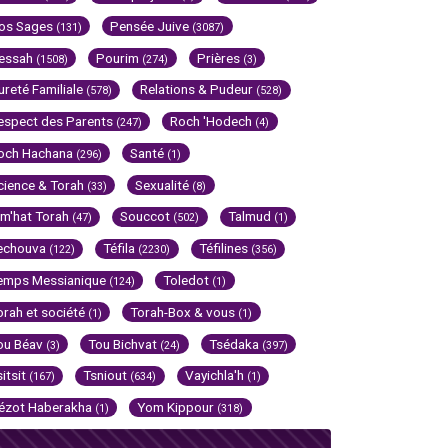
os Sages
Pensée Juive
(131)
(3087)
essah
Pourim
Prières
(1508)
(274)
(3)
ureté Familiale
Relations & Pudeur
(578)
(528)
espect des Parents
Roch 'Hodech
(247)
(4)
och Hachana
Santé
(296)
(1)
cience & Torah
Sexualité
(33)
(8)
im'hat Torah
Souccot
Talmud
(47)
(502)
(1)
echouva
Téfila
Téfilines
(122)
(2230)
(356)
emps Messianique
Toledot
(124)
(1)
orah et société
Torah-Box & vous
(1)
(1)
ou Béav
Tou Bichvat
Tsédaka
(3)
(24)
(397)
sitsit
Tsniout
Vayichla'h
(167)
(634)
(1)
ézot Haberakha
Yom Kippour
(1)
(318)