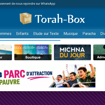
viennent de nous rejoindre sur WhatsApp
viennent de nous rejoindre sur WhatsApp
de donner son Maasser
es viennent de faire un don pour 5 jours de vacances aux Orphelins
es viennent de faire un don pour Diane, 80 ans, dans un appartement insalub
emmes
Enfants
Etude sur Texte
Musique
Paracha
Di
 viennent de demander une bénédiction
viennent de nous rejoindre sur WhatsApp
nnes viennent de faire un don pour Sauvez la jambe de Yohan
49 places pour étudier en groupe sur Zoom
lles musiques dans Torah-Box Music
viennent de nous rejoindre sur WhatsApp
viennent de nous rejoindre sur WhatsApp
viennent de nous rejoindre sur WhatsApp
les musiques dans Torah-Box Music
es viennent de faire un don pour Tsédaka : pauvres d'Israel