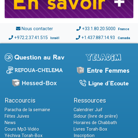
Nous contacter
+33.1.80.20.5000
France
+972.2.37.41.515
+1.437.887.14.93
Israël
Canada
Raccourcis
Ressources
Paracha de la semaine
Calendrier Juif
Fêtes Juives
Sidour (livre de prière)
News
Horaires de Chabbath
Cours Mp3-Vidéo
Livres Torah-Box
Yéchiva Torah-Box
Inscription