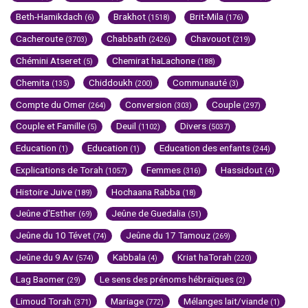
Beth-Hamikdach
Brakhot
Brit-Mila
(6)
(1518)
(176)
Cacheroute
Chabbath
Chavouot
(3703)
(2426)
(219)
Chémini Atseret
Chemirat haLachone
(5)
(188)
Chemita
Chiddoukh
Communauté
(135)
(200)
(3)
Compte du Omer
Conversion
Couple
(264)
(303)
(297)
Couple et Famille
Deuil
Divers
(5)
(1102)
(5037)
Education
Education
Education des enfants
(1)
(1)
(244)
Explications de Torah
Femmes
Hassidout
(1057)
(316)
(4)
Histoire Juive
Hochaana Rabba
(189)
(18)
Jeûne d'Esther
Jeûne de Guedalia
(69)
(51)
Jeûne du 10 Tévet
Jeûne du 17 Tamouz
(74)
(269)
Jeûne du 9 Av
Kabbala
Kriat haTorah
(574)
(4)
(220)
Lag Baomer
Le sens des prénoms hébraïques
(29)
(2)
Limoud Torah
Mariage
Mélanges lait/viande
(371)
(772)
(1)