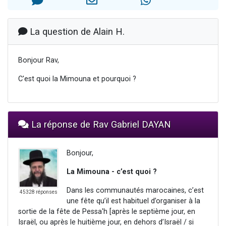
61 personnes viennent de demander une bénédiction
Il reste 49 places pour étudier en groupe sur Zoom
La question de Alain H.
Ariel vient de donner son Maasser
Nathaniel vient de donner son Maasser
Bonjour Rav,
4 personnes viennent de nous rejoindre sur WhatsApp
C'est quoi la Mimouna et pourquoi ?
La réponse de Rav Gabriel DAYAN
Bonjour,
La Mimouna - c’est quoi ?
Dans les communautés marocaines, c’est
45328 réponses
une fête qu’il est habituel d’organiser à la
sortie de la fête de Pessa'h [après le septième jour, en
Israël, ou après le huitième jour, en dehors d’Israël / si