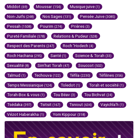
Middot
Moussar
Musique juive
(69)
(154)
(1)
Non-Juifs
Nos Sages
Pensée Juive
(248)
(131)
(3085)
Pessah
Pourim
Prières
(1508)
(274)
(3)
Pureté Familiale
Relations & Pudeur
(578)
(528)
Respect des Parents
Roch 'Hodech
(247)
(4)
Roch Hachana
Santé
Science & Torah
(295)
(1)
(33)
Sexualité
Sim'hat Torah
Souccot
(8)
(47)
(502)
Talmud
Techouva
Téfila
Téfilines
(1)
(122)
(2230)
(356)
Temps Messianique
Toledot
Torah et société
(124)
(1)
(1)
Torah-Box & vous
Tou Béav
Tou Bichvat
(1)
(3)
(24)
Tsédaka
Tsitsit
Tsniout
Vayichla'h
(397)
(167)
(634)
(1)
Vézot Haberakha
Yom Kippour
(1)
(318)