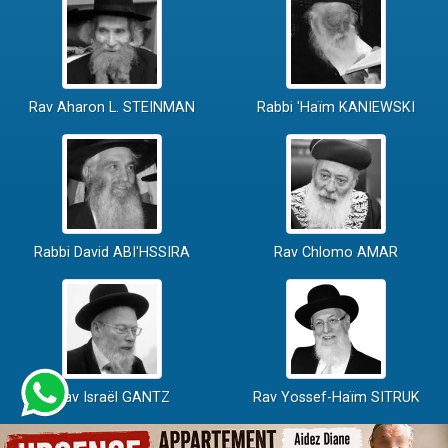
Rav Aharon L. STEINMAN
Rabbi 'Haïm KANIEWSKI
Rabbi David ABI'HSSIRA
Rav Chlomo AMAR
Rav Israël GANTZ
Rav Yossef-Haïm SITRUK