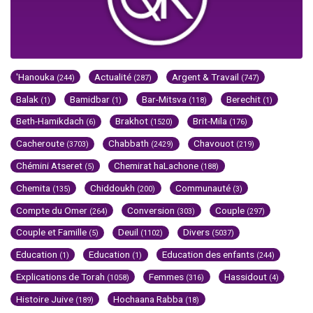
'Hanouka
Actualité
Argent & Travail
(244)
(287)
(747)
Balak
Bamidbar
Bar-Mitsva
Berechit
(1)
(1)
(118)
(1)
Beth-Hamikdach
Brakhot
Brit-Mila
(6)
(1520)
(176)
Cacheroute
Chabbath
Chavouot
(3703)
(2429)
(219)
Chémini Atseret
Chemirat haLachone
(5)
(188)
Chemita
Chiddoukh
Communauté
(135)
(200)
(3)
Compte du Omer
Conversion
Couple
(264)
(303)
(297)
Couple et Famille
Deuil
Divers
(5)
(1102)
(5037)
Education
Education
Education des enfants
(1)
(1)
(244)
Explications de Torah
Femmes
Hassidout
(1058)
(316)
(4)
Histoire Juive
Hochaana Rabba
(189)
(18)