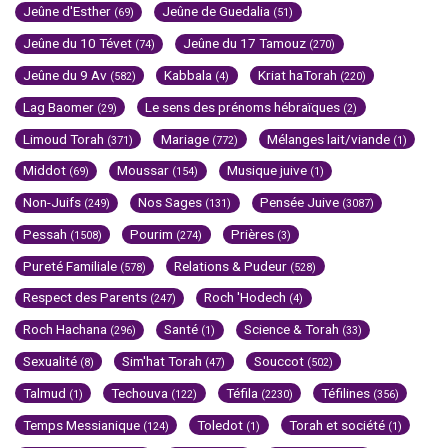
Jeûne d'Esther
Jeûne de Guedalia
(69)
(51)
Jeûne du 10 Tévet
Jeûne du 17 Tamouz
(74)
(270)
Jeûne du 9 Av
Kabbala
Kriat haTorah
(582)
(4)
(220)
Lag Baomer
Le sens des prénoms hébraïques
(29)
(2)
Limoud Torah
Mariage
Mélanges lait/viande
(371)
(772)
(1)
Middot
Moussar
Musique juive
(69)
(154)
(1)
Non-Juifs
Nos Sages
Pensée Juive
(249)
(131)
(3087)
Pessah
Pourim
Prières
(1508)
(274)
(3)
Pureté Familiale
Relations & Pudeur
(578)
(528)
Respect des Parents
Roch 'Hodech
(247)
(4)
Roch Hachana
Santé
Science & Torah
(296)
(1)
(33)
Sexualité
Sim'hat Torah
Souccot
(8)
(47)
(502)
Talmud
Techouva
Téfila
Téfilines
(1)
(122)
(2230)
(356)
Temps Messianique
Toledot
Torah et société
(124)
(1)
(1)