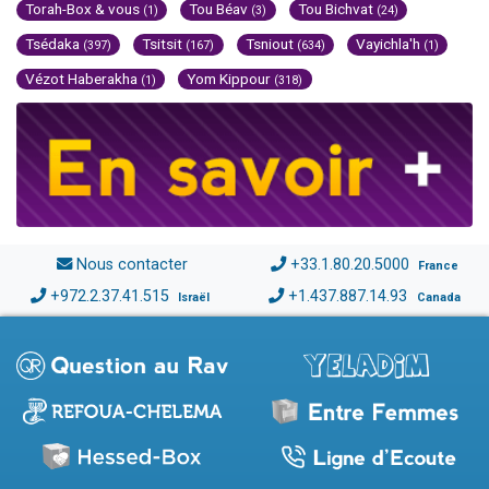
Torah-Box & vous
Tou Béav
Tou Bichvat
(1)
(3)
(24)
Tsédaka
Tsitsit
Tsniout
Vayichla'h
(397)
(167)
(634)
(1)
Vézot Haberakha
Yom Kippour
(1)
(318)
Nous contacter
+33.1.80.20.5000
France
+972.2.37.41.515
+1.437.887.14.93
Israël
Canada