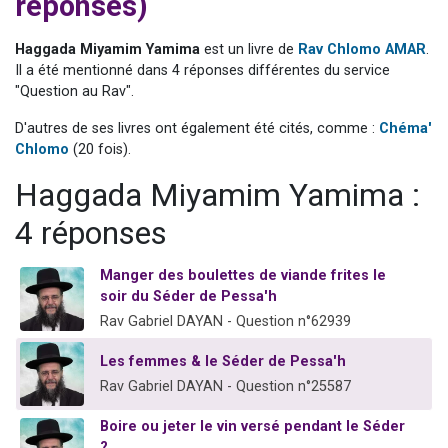
réponses)
13 personnes viennent de demander une bénédiction
30 personnes viennent de faire un don pour Sauvez la jambe de Yohan
Haggada Miyamim Yamima
est un livre de
Rav Chlomo AMAR
.
Il a été mentionné dans 4 réponses différentes du service
Il reste 49 places pour étudier en groupe sur Zoom
"Question au Rav".
12 nouvelles musiques dans Torah-Box Music
D'autres de ses livres ont également été cités, comme :
Chéma'
29 personnes viennent de demander une bénédiction
Chlomo
(20 fois).
Haggada Miyamim Yamima :
4 réponses
Manger des boulettes de viande frites le
soir du Séder de Pessa'h
Rav Gabriel DAYAN - Question n°62939
Les femmes & le Séder de Pessa'h
Rav Gabriel DAYAN - Question n°25587
Boire ou jeter le vin versé pendant le Séder
?