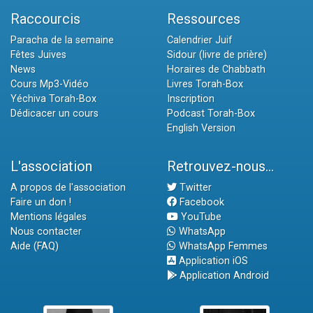
Raccourcis
Ressources
Paracha de la semaine
Calendrier Juif
Fêtes Juives
Sidour (livre de prière)
News
Horaires de Chabbath
Cours Mp3-Vidéo
Livres Torah-Box
Yéchiva Torah-Box
Inscription
Dédicacer un cours
Podcast Torah-Box
English Version
L'association
Retrouvez-nous...
A propos de l'association
Twitter
Faire un don !
Facebook
Mentions légales
YouTube
Nous contacter
WhatsApp
Aide (FAQ)
WhatsApp Femmes
Application iOS
Application Android