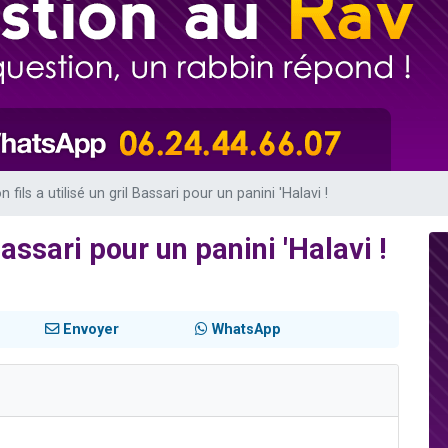
 viennent de demander une bénédiction
49 places pour étudier en groupe sur Zoom
de donner son Maasser
ent de donner son Maasser
viennent de nous rejoindre sur WhatsApp
 fils a utilisé un gril Bassari pour un panini 'Halavi !
Bassari pour un panini 'Halavi !
Envoyer
WhatsApp