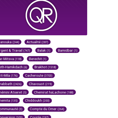
Hanouka
Actualité
(244)
(287)
rgent & Travail
Balak
Bamidbar
(747)
(1)
(1)
ar-Mitsva
Berechit
(118)
(1)
eth-Hamikdach
Brakhot
(6)
(1518)
rit-Mila
Cacheroute
(176)
(3703)
habbath
Chavouot
(2426)
(219)
hémini Atseret
Chemirat haLachone
(5)
(188)
hemita
Chiddoukh
(135)
(200)
ommunauté
Compte du Omer
(3)
(264)
onversion
Couple
(303)
(297)