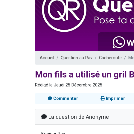
61 personnes
Il reste 
Ariel vient 
Nathaniel vi
4 personnes 
Accueil
Question au Rav
Cacheroute
Mon
Mon fils a utilisé un gril 
Rédigé le Jeudi 25 Décembre 2025
Commenter
Imprimer
La question de Anonyme
Bonjour Rav,