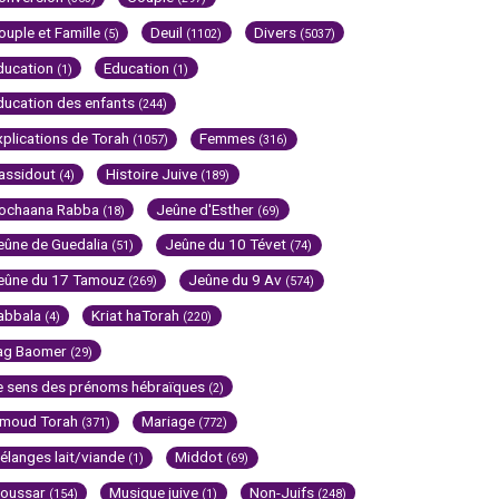
ouple et Famille
Deuil
Divers
(5)
(1102)
(5037)
ducation
Education
(1)
(1)
ducation des enfants
(244)
xplications de Torah
Femmes
(1057)
(316)
assidout
Histoire Juive
(4)
(189)
ochaana Rabba
Jeûne d'Esther
(18)
(69)
eûne de Guedalia
Jeûne du 10 Tévet
(51)
(74)
eûne du 17 Tamouz
Jeûne du 9 Av
(269)
(574)
abbala
Kriat haTorah
(4)
(220)
ag Baomer
(29)
e sens des prénoms hébraïques
(2)
imoud Torah
Mariage
(371)
(772)
élanges lait/viande
Middot
(1)
(69)
oussar
Musique juive
Non-Juifs
(154)
(1)
(248)