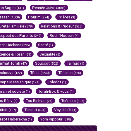
os Sages
Pensée Juive
(131)
(3085)
essah
Pourim
Prières
(1508)
(274)
(3)
ureté Familiale
Relations & Pudeur
(578)
(528)
espect des Parents
Roch 'Hodech
(247)
(4)
och Hachana
Santé
(295)
(1)
cience & Torah
Sexualité
(33)
(8)
im'hat Torah
Souccot
Talmud
(47)
(502)
(1)
echouva
Téfila
Téfilines
(122)
(2230)
(356)
emps Messianique
Toledot
(124)
(1)
orah et société
Torah-Box & vous
(1)
(1)
ou Béav
Tou Bichvat
Tsédaka
(3)
(24)
(397)
sitsit
Tsniout
Vayichla'h
(167)
(634)
(1)
ézot Haberakha
Yom Kippour
(1)
(318)