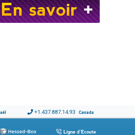
+1.437.887.14.93
raël
Canada