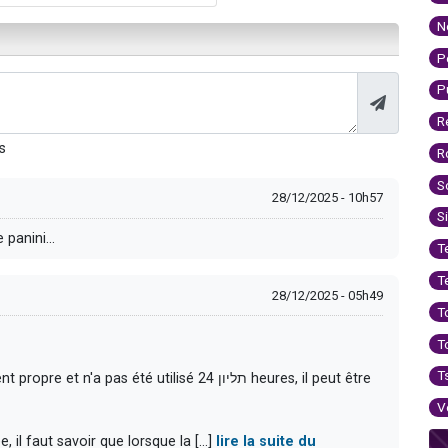
N
P
P
R
s
R
S
28/12/2025 - 10h57
S
 panini...
T
T
28/12/2025 - 05h49
T
T
T
as été utilisé תליון 24 heures, il peut être
V
il faut savoir que lorsque la [...]
lire la suite du