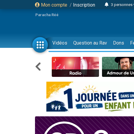
Mon compte
/
Inscription
3 personnes 
Odaya vient 
Paracha Réé
3 personn
3 personn
2 personnes 
Vidéos
Question au Rav
Dons
F
13 personnes
30 perso
Il reste 
12 nouve
3 personnes 
2 personnes 
2 nouvel
3 personnes 
8 personn
Nouvelle émis