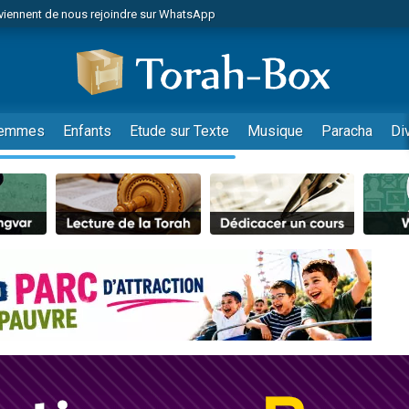
viennent de nous rejoindre sur WhatsApp
de donner son Maasser
es viennent de faire un don pour 5 jours de vacances aux Orphelins
es viennent de faire un don pour Diane, 80 ans, dans un appartement insalub
viennent de nous rejoindre sur WhatsApp
emmes
Enfants
Etude sur Texte
Musique
Paracha
Di
 viennent de demander une bénédiction
nnes viennent de faire un don pour Sauvez la jambe de Yohan
49 places pour étudier en groupe sur Zoom
lles musiques dans Torah-Box Music
viennent de nous rejoindre sur WhatsApp
viennent de nous rejoindre sur WhatsApp
les musiques dans Torah-Box Music
viennent de nous rejoindre sur WhatsApp
es viennent de faire un don pour Tsédaka : pauvres d'Israel
sion radio : Visions de grandeur n°104 : Le Chabbath et le Birkat Hamazone à 