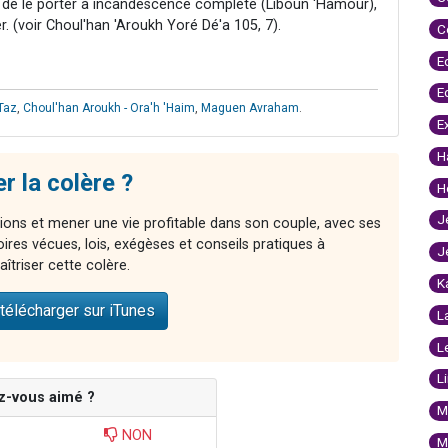
ors de le porter à incandescence complète (Liboun 'Hamour),
. (voir Choul'han 'Aroukh Yoré Dé'a 105, 7).
C
E
E
Taz
,
Choul'han Aroukh - Ora'h 'Haim
,
Maguen Avraham
.
E
H
 la colère ?
H
J
ns et mener une vie profitable dans son couple, avec ses
oires vécues, lois, exégèses et conseils pratiques à
J
îtriser cette colère.
K
télécharger sur iTunes
L
L
L
z-vous aimé ?
M
NON
M