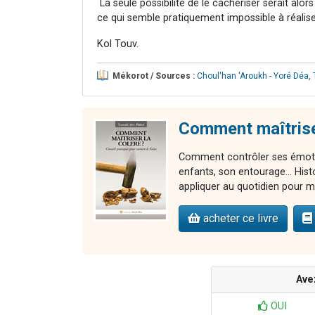
La seule possibilité de le cachériser serait al
ce qui semble pratiquement impossible à réaliser
Kol Touv.
Mékorot / Sources :
Choul'han 'Aroukh - Yoré Déa
,
Comment maîtriser
Comment contrôler ses émotio
enfants, son entourage... Hist
appliquer au quotidien pour ma
acheter ce livre
Ave
OUI