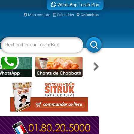
WhatsApp Torah-Box
Mon compte
Calendrier
Columbus
re
vertissements
Livres
Rabbanim
travers le temps