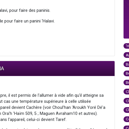
alavi, pour faire des paninis.
de pour faire un panini 'Halavi.
'
A
B
IA
B
B
C
pre, il est permis de l'allumer à vide afin qu'il atteigne sa
C
 cas une température supérieure à celle utilisée
areil devient Cachère (voir Choul'han 'Aroukh Yoré Dé'a
C
kh Ora'h 'Haïm 509, 5 ; Maguen Avraham10 et autres).
C
ans l'appareil, celui-ci devient Taref.
C