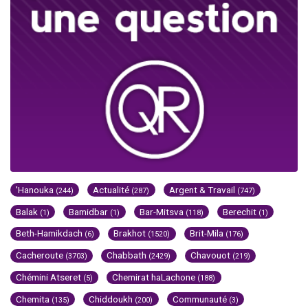
'Hanouka
Actualité
Argent & Travail
(244)
(287)
(747)
Balak
Bamidbar
Bar-Mitsva
Berechit
(1)
(1)
(118)
(1)
Beth-Hamikdach
Brakhot
Brit-Mila
(6)
(1520)
(176)
Cacheroute
Chabbath
Chavouot
(3703)
(2429)
(219)
Chémini Atseret
Chemirat haLachone
(5)
(188)
Chemita
Chiddoukh
Communauté
(135)
(200)
(3)