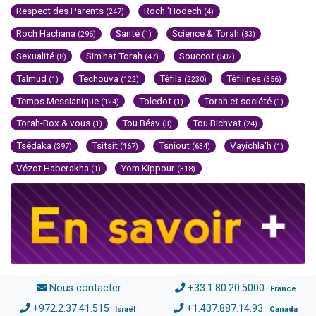
Respect des Parents
Roch 'Hodech
(247)
(4)
Roch Hachana
Santé
Science & Torah
(296)
(1)
(33)
Sexualité
Sim'hat Torah
Souccot
(8)
(47)
(502)
Talmud
Techouva
Téfila
Téfilines
(1)
(122)
(2230)
(356)
Temps Messianique
Toledot
Torah et société
(124)
(1)
(1)
Torah-Box & vous
Tou Béav
Tou Bichvat
(1)
(3)
(24)
Tsédaka
Tsitsit
Tsniout
Vayichla'h
(397)
(167)
(634)
(1)
Vézot Haberakha
Yom Kippour
(1)
(318)
Nous contacter
+33.1.80.20.5000
France
+972.2.37.41.515
+1.437.887.14.93
Israël
Canada