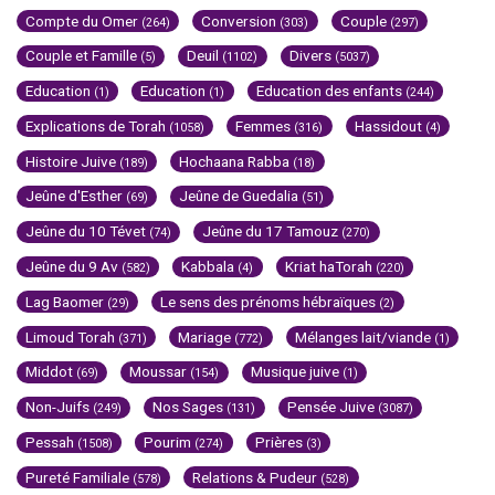
Compte du Omer
Conversion
Couple
(264)
(303)
(297)
Couple et Famille
Deuil
Divers
(5)
(1102)
(5037)
Education
Education
Education des enfants
(1)
(1)
(244)
Explications de Torah
Femmes
Hassidout
(1058)
(316)
(4)
Histoire Juive
Hochaana Rabba
(189)
(18)
Jeûne d'Esther
Jeûne de Guedalia
(69)
(51)
Jeûne du 10 Tévet
Jeûne du 17 Tamouz
(74)
(270)
Jeûne du 9 Av
Kabbala
Kriat haTorah
(582)
(4)
(220)
Lag Baomer
Le sens des prénoms hébraïques
(29)
(2)
Limoud Torah
Mariage
Mélanges lait/viande
(371)
(772)
(1)
Middot
Moussar
Musique juive
(69)
(154)
(1)
Non-Juifs
Nos Sages
Pensée Juive
(249)
(131)
(3087)
Pessah
Pourim
Prières
(1508)
(274)
(3)
Pureté Familiale
Relations & Pudeur
(578)
(528)