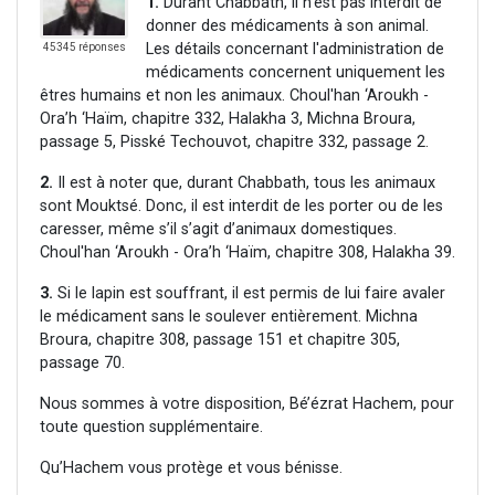
1.
Durant Chabbath, il n’est pas interdit de
donner des médicaments à son animal.
Les détails concernant l'administration de
45345 réponses
médicaments concernent uniquement les
êtres humains et non les animaux. Choul'han ‘Aroukh -
Ora’h ‘Haïm, chapitre 332, Halakha 3, Michna Broura,
passage 5, Pisské Techouvot, chapitre 332, passage 2.
2.
Il est à noter que, durant Chabbath, tous les animaux
sont Mouktsé. Donc, il est interdit de les porter ou de les
caresser, même s’il s’agit d’animaux domestiques.
Choul'han ‘Aroukh - Ora’h ‘Haïm, chapitre 308, Halakha 39.
3.
Si le lapin est souffrant, il est permis de lui faire avaler
le médicament sans le soulever entièrement. Michna
Broura, chapitre 308, passage 151 et chapitre 305,
passage 70.
Nous sommes à votre disposition, Bé’ézrat Hachem, pour
toute question supplémentaire.
Qu’Hachem vous protège et vous bénisse.