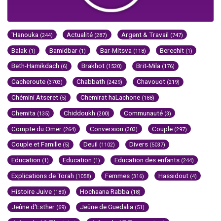
'Hanouka
Actualité
Argent & Travail
(244)
(287)
(747)
Balak
Bamidbar
Bar-Mitsva
Berechit
(1)
(1)
(118)
(1)
Beth-Hamikdach
Brakhot
Brit-Mila
(6)
(1520)
(176)
Cacheroute
Chabbath
Chavouot
(3703)
(2429)
(219)
Chémini Atseret
Chemirat haLachone
(5)
(188)
Chemita
Chiddoukh
Communauté
(135)
(200)
(3)
Compte du Omer
Conversion
Couple
(264)
(303)
(297)
Couple et Famille
Deuil
Divers
(5)
(1102)
(5037)
Education
Education
Education des enfants
(1)
(1)
(244)
Explications de Torah
Femmes
Hassidout
(1058)
(316)
(4)
Histoire Juive
Hochaana Rabba
(189)
(18)
Jeûne d'Esther
Jeûne de Guedalia
(69)
(51)