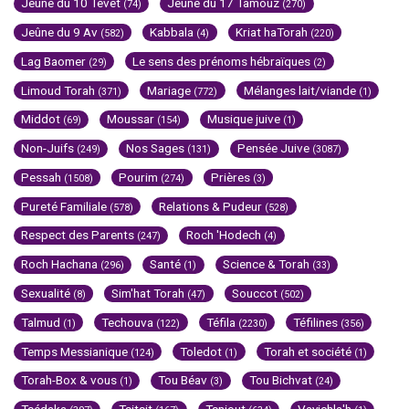
Jeûne du 10 Tévet
Jeûne du 17 Tamouz
(74)
(270)
Jeûne du 9 Av
Kabbala
Kriat haTorah
(582)
(4)
(220)
Lag Baomer
Le sens des prénoms hébraïques
(29)
(2)
Limoud Torah
Mariage
Mélanges lait/viande
(371)
(772)
(1)
Middot
Moussar
Musique juive
(69)
(154)
(1)
Non-Juifs
Nos Sages
Pensée Juive
(249)
(131)
(3087)
Pessah
Pourim
Prières
(1508)
(274)
(3)
Pureté Familiale
Relations & Pudeur
(578)
(528)
Respect des Parents
Roch 'Hodech
(247)
(4)
Roch Hachana
Santé
Science & Torah
(296)
(1)
(33)
Sexualité
Sim'hat Torah
Souccot
(8)
(47)
(502)
Talmud
Techouva
Téfila
Téfilines
(1)
(122)
(2230)
(356)
Temps Messianique
Toledot
Torah et société
(124)
(1)
(1)
Torah-Box & vous
Tou Béav
Tou Bichvat
(1)
(3)
(24)