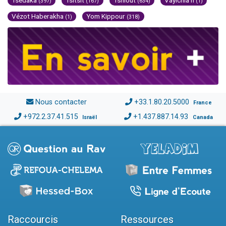
Tsédaka
Tsitsit
Tsniout
Vayichla'h
(397)
(167)
(634)
(1)
Vézot Haberakha
Yom Kippour
(1)
(318)
Nous contacter
+33.1.80.20.5000
France
+972.2.37.41.515
+1.437.887.14.93
Israël
Canada
Raccourcis
Ressources