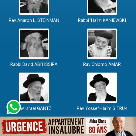
Rav Aharon L. STEINMAN
Rabbi 'Haïm KANIEWSKI
Rabbi David ABI'HSSIRA
Rav Chlomo AMAR
Rav Israël GANTZ
Rav Yossef-Haïm SITRUK