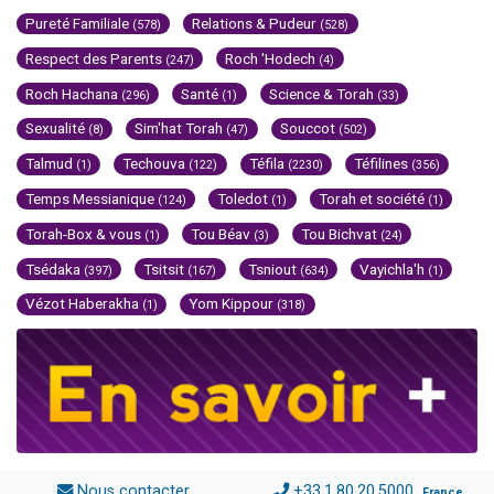
Pureté Familiale
Relations & Pudeur
(578)
(528)
Respect des Parents
Roch 'Hodech
(247)
(4)
Roch Hachana
Santé
Science & Torah
(296)
(1)
(33)
Sexualité
Sim'hat Torah
Souccot
(8)
(47)
(502)
Talmud
Techouva
Téfila
Téfilines
(1)
(122)
(2230)
(356)
Temps Messianique
Toledot
Torah et société
(124)
(1)
(1)
Torah-Box & vous
Tou Béav
Tou Bichvat
(1)
(3)
(24)
Tsédaka
Tsitsit
Tsniout
Vayichla'h
(397)
(167)
(634)
(1)
Vézot Haberakha
Yom Kippour
(1)
(318)
Nous contacter
+33.1.80.20.5000
France