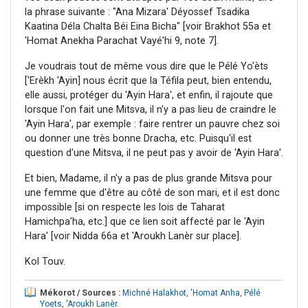
la phrase suivante : "Ana Mizara' Déyossef Tsadika
Kaatina Déla Chalta Béi Eina Bicha" [voir Brakhot 55a et
'Homat Anekha Parachat Vayé'hi 9, note 7].
Je voudrais tout de même vous dire que le Pélé Yo'èts
['Erèkh 'Ayin] nous écrit que la Téfila peut, bien entendu,
elle aussi, protéger du 'Ayin Hara', et enfin, il rajoute que
lorsque l'on fait une Mitsva, il n'y a pas lieu de craindre le
'Ayin Hara', par exemple : faire rentrer un pauvre chez soi
ou donner une très bonne Dracha, etc. Puisqu'il est
question d'une Mitsva, il ne peut pas y avoir de 'Ayin Hara'.
Et bien, Madame, il n'y a pas de plus grande Mitsva pour
une femme que d'être au côté de son mari, et il est donc
impossible [si on respecte les lois de Taharat
Hamichpa'ha, etc.] que ce lien soit affecté par le 'Ayin
Hara' [voir Nidda 66a et 'Aroukh Lanèr sur place].
Kol Touv.
Mékorot / Sources :
Michné Halakhot
,
'Homat Anha
,
Pélé
Yoets
,
'Aroukh Lanèr
.