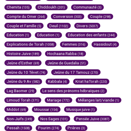
Chemita
Chiddoukh
Communauté
(135)
(201)
(3)
Compte du Omer
Conversion
Couple
(264)
(303)
(298)
Couple et Famille
Deuil
Divers
(5)
(1102)
(5037)
Education
Education
Education des enfants
(1)
(1)
(244)
Explications de Torah
Femmes
Hassidout
(1058)
(316)
(4)
Histoire Juive
Hochaana Rabba
(189)
(18)
Jeûne d'Esther
Jeûne de Guedalia
(69)
(51)
Jeûne du 10 Tévet
Jeûne du 17 Tamouz
(74)
(270)
Jeûne du 9 Av
Kabbala
Kriat haTorah
(582)
(4)
(220)
Lag Baomer
Le sens des prénoms hébraïques
(29)
(2)
Limoud Torah
Mariage
Mélanges lait/viande
(371)
(772)
(1)
Middot
Moussar
Musique juive
(69)
(154)
(1)
Non-Juifs
Nos Sages
Pensée Juive
(249)
(131)
(3087)
Pessah
Pourim
Prières
(1508)
(274)
(3)