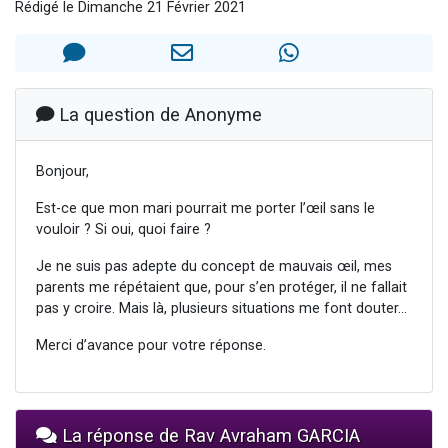
Rédigé le Dimanche 21 Février 2021
3 personnes viennent de nous rejoindre sur WhatsApp
11 personnes viennent de demander une bénédiction
Il reste 49 places pour étudier en groupe sur Zoom
3 personnes viennent de faire un don pour Diane, 80 ans, dans un appartement insalubre
La question de Anonyme
5 personnes viennent de faire un don pour Reloger Rivka, 6 enfants, victime de violences...
Bonjour,
Est-ce que mon mari pourrait me porter l’œil sans le
vouloir ? Si oui, quoi faire ?
Je ne suis pas adepte du concept de mauvais œil, mes
parents me répétaient que, pour s’en protéger, il ne fallait
pas y croire. Mais là, plusieurs situations me font douter...
Merci d’avance pour votre réponse.
La réponse de Rav Avraham GARCIA