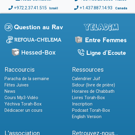
+972.2.37.41.515
+1.437.887.14.93
Israël
Canada
Raccourcis
Ressources
Paracha de la semaine
Calendrier Juif
Fêtes Juives
Sidour (livre de prière)
News
Horaires de Chabbath
Cours Mp3-Vidéo
Livres Torah-Box
Yéchiva Torah-Box
Inscription
Dédicacer un cours
Podcast Torah-Box
English Version
L'association
Retrouvez-nous...