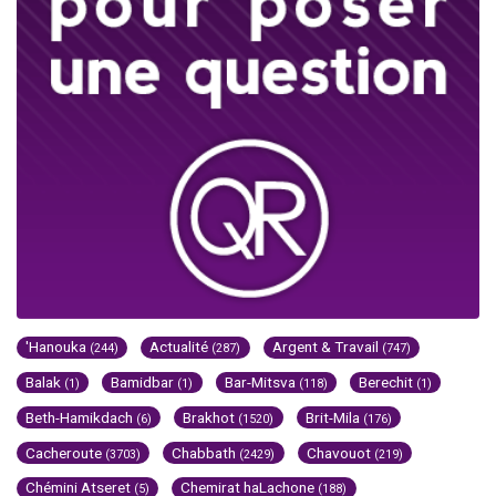
'Hanouka
Actualité
Argent & Travail
(244)
(287)
(747)
Balak
Bamidbar
Bar-Mitsva
Berechit
(1)
(1)
(118)
(1)
Beth-Hamikdach
Brakhot
Brit-Mila
(6)
(1520)
(176)
Cacheroute
Chabbath
Chavouot
(3703)
(2429)
(219)
Chémini Atseret
Chemirat haLachone
(5)
(188)