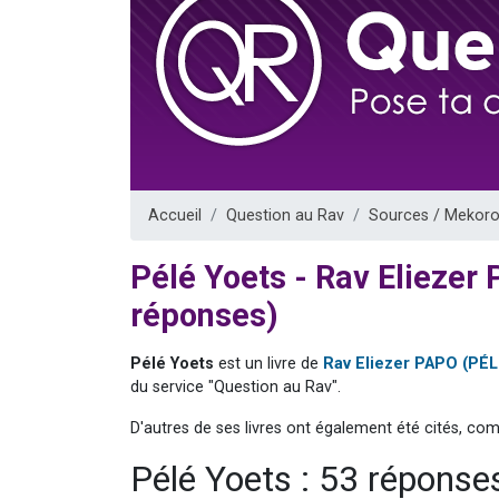
Nouvelle émis
61 personnes
Ariel vient 
Il reste 
Eva vient de
Accueil
Question au Rav
Sources / Mekoro
Pélé Yoets - Rav Elieze
réponses)
Pélé Yoets
est un livre de
Rav Eliezer PAPO (PÉ
du service "Question au Rav".
D'autres de ses livres ont également été cités, co
Pélé Yoets : 53 réponse