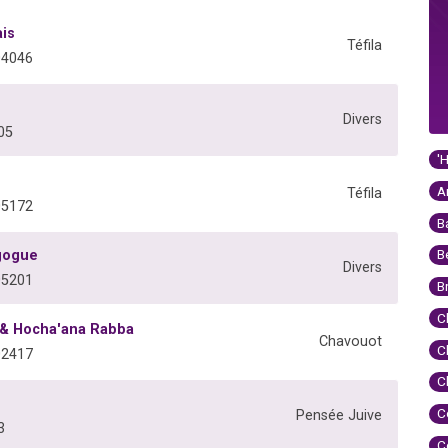
ais
Téfila
04046
Divers
05
'
A
Téfila
05172
B
B
agogue
Divers
05201
B
C
 & Hocha'ana Rabba
Chavouot
C
02417
C
C
Pensée Juive
3
C