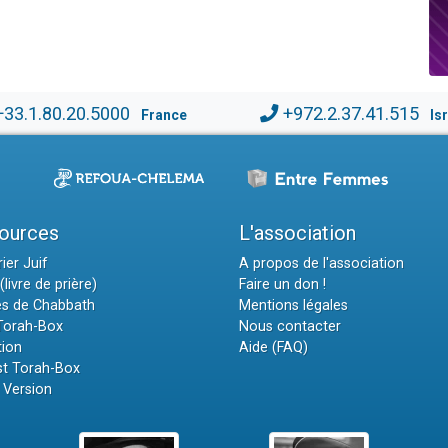
+33.1.80.20.5000
+972.2.37.41.515
France
Is
ources
L'association
ier Juif
A propos de l'association
(livre de prière)
Faire un don !
es de Chabbath
Mentions légales
 Torah-Box
Nous contacter
tion
Aide (FAQ)
t Torah-Box
 Version