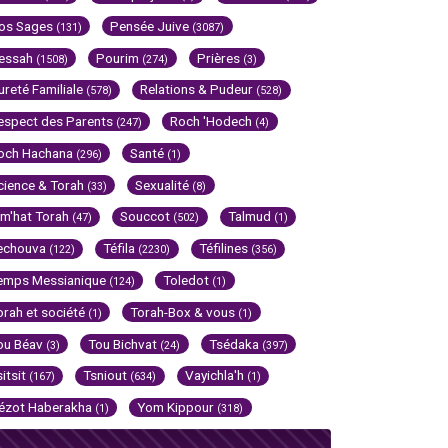
os Sages
Pensée Juive
(131)
(3087)
essah
Pourim
Prières
(1508)
(274)
(3)
ureté Familiale
Relations & Pudeur
(578)
(528)
espect des Parents
Roch 'Hodech
(247)
(4)
och Hachana
Santé
(296)
(1)
cience & Torah
Sexualité
(33)
(8)
im'hat Torah
Souccot
Talmud
(47)
(502)
(1)
echouva
Téfila
Téfilines
(122)
(2230)
(356)
emps Messianique
Toledot
(124)
(1)
orah et société
Torah-Box & vous
(1)
(1)
ou Béav
Tou Bichvat
Tsédaka
(3)
(24)
(397)
sitsit
Tsniout
Vayichla'h
(167)
(634)
(1)
ézot Haberakha
Yom Kippour
(1)
(318)