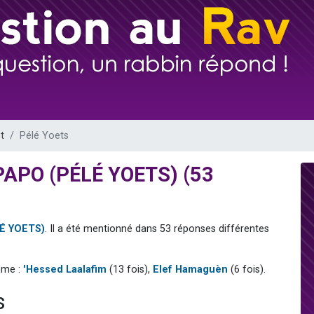
sion radio : Visions de grandeur n°104 : Le Chabbath et le Birkat Hamazone à 
 viennent de demander une bénédiction
de donner son Maasser
49 places pour étudier en groupe sur Zoom
 donner son Maasser
t
Pélé Yoets
r PAPO (PÉLÉ YOETS) (53
LÉ YOETS)
. Il a été mentionné dans 53 réponses différentes
mme :
'Hessed Laalafim
(13 fois),
Elef Hamaguèn
(6 fois).
s