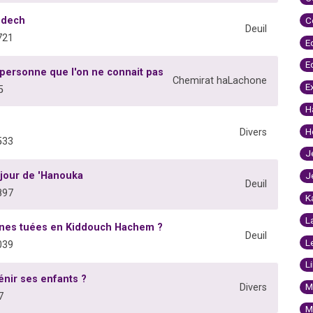
odech
C
Deuil
721
E
E
personne que l'on ne connait pas
Chemirat haLachone
E
5
H
H
Divers
533
J
 jour de 'Hanouka
J
Deuil
897
K
L
onnes tuées en Kiddouch Hachem ?
Deuil
L
039
L
nir ses enfants ?
M
Divers
7
M