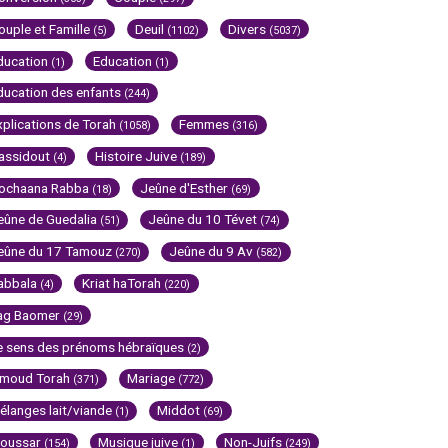
ouple et Famille
Deuil
Divers
(5)
(1102)
(5037)
ducation
Education
(1)
(1)
ducation des enfants
(244)
xplications de Torah
Femmes
(1058)
(316)
assidout
Histoire Juive
(4)
(189)
ochaana Rabba
Jeûne d'Esther
(18)
(69)
eûne de Guedalia
Jeûne du 10 Tévet
(51)
(74)
eûne du 17 Tamouz
Jeûne du 9 Av
(270)
(582)
abbala
Kriat haTorah
(4)
(220)
ag Baomer
(29)
e sens des prénoms hébraïques
(2)
imoud Torah
Mariage
(371)
(772)
élanges lait/viande
Middot
(1)
(69)
oussar
Musique juive
Non-Juifs
(154)
(1)
(249)