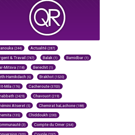
Hanouka
Actualité
(244)
(287)
rgent & Travail
Balak
Bamidbar
(747)
(1)
(1)
ar-Mitsva
Berechit
(118)
(1)
eth-Hamikdach
Brakhot
(6)
(1520)
rit-Mila
Cacheroute
(176)
(3703)
habbath
Chavouot
(2429)
(219)
hémini Atseret
Chemirat haLachone
(5)
(188)
hemita
Chiddoukh
(135)
(200)
ommunauté
Compte du Omer
(3)
(264)
onversion
Couple
(303)
(297)