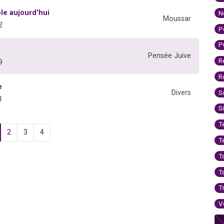
le aujourd'hui
N
Moussar
2
P
P
Pensée Juive
R
9
R
e
S
Divers
1
S
T
2
3
4
T
T
T
T
V