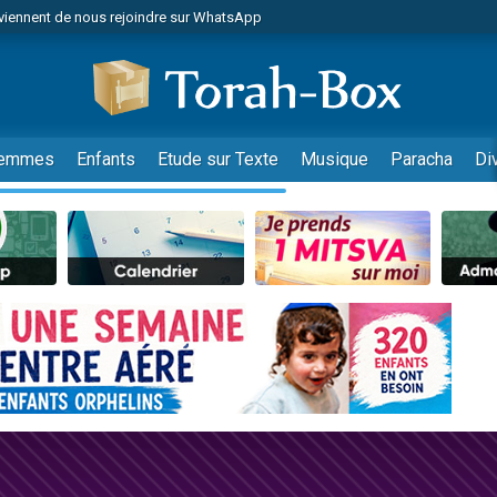
viennent de nous rejoindre sur WhatsApp
viennent de nous rejoindre sur WhatsApp
de donner son Maasser
es viennent de faire un don pour 5 jours de vacances aux Orphelins
es viennent de faire un don pour Diane, 80 ans, dans un appartement insalub
emmes
Enfants
Etude sur Texte
Musique
Paracha
Di
 viennent de demander une bénédiction
viennent de nous rejoindre sur WhatsApp
nnes viennent de faire un don pour Sauvez la jambe de Yohan
49 places pour étudier en groupe sur Zoom
lles musiques dans Torah-Box Music
viennent de nous rejoindre sur WhatsApp
viennent de nous rejoindre sur WhatsApp
viennent de nous rejoindre sur WhatsApp
les musiques dans Torah-Box Music
es viennent de faire un don pour Tsédaka : pauvres d'Israel