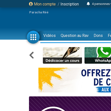
Mon compte
/
Inscription
4 personnes 
3 personnes 
Paracha Réé
Odaya vient 
3 personn
3 personn
Vidéos
Question au Rav
Dons
F
13 personnes
2 personnes 
30 perso
Il reste 
12 nouve
3 personnes 
2 personnes 
3 personnes 
2 nouvel
8 personn