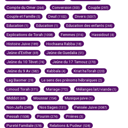
Compte du Omer
Conversion
Couple
(264)
(303)
(297)
Couple et Famille
Deuil
Divers
(5)
(1102)
(5037)
Education
Education
Education des enfants
(1)
(1)
(244)
Explications de Torah
Femmes
Hassidout
(1058)
(316)
(4)
Histoire Juive
Hochaana Rabba
(189)
(18)
Jeûne d'Esther
Jeûne de Guedalia
(69)
(51)
Jeûne du 10 Tévet
Jeûne du 17 Tamouz
(74)
(270)
Jeûne du 9 Av
Kabbala
Kriat haTorah
(582)
(4)
(220)
Lag Baomer
Le sens des prénoms hébraïques
(29)
(2)
Limoud Torah
Mariage
Mélanges lait/viande
(371)
(772)
(1)
Middot
Moussar
Musique juive
(69)
(154)
(1)
Non-Juifs
Nos Sages
Pensée Juive
(249)
(131)
(3087)
Pessah
Pourim
Prières
(1508)
(274)
(3)
Pureté Familiale
Relations & Pudeur
(578)
(528)