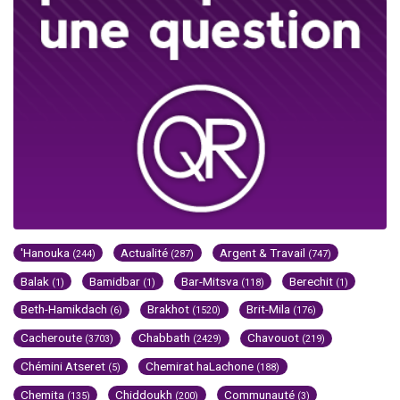
'Hanouka
Actualité
Argent & Travail
(244)
(287)
(747)
Balak
Bamidbar
Bar-Mitsva
Berechit
(1)
(1)
(118)
(1)
Beth-Hamikdach
Brakhot
Brit-Mila
(6)
(1520)
(176)
Cacheroute
Chabbath
Chavouot
(3703)
(2429)
(219)
Chémini Atseret
Chemirat haLachone
(5)
(188)
Chemita
Chiddoukh
Communauté
(135)
(200)
(3)