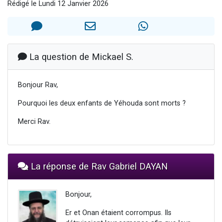
Rédigé le Lundi 12 Janvier 2026
Nouvelle émission radio : Visions de grandeur n°104 : Le Chabbath et le Birkat Hamazone à travers le temps
61 personnes viennent de demander une bénédiction
Ariel vient de donner son Maasser
Il reste 49 places pour étudier en groupe sur Zoom
La question de Mickael S.
Eva vient de donner son Maasser
Bonjour Rav,
Pourquoi les deux enfants de Yéhouda sont morts ?
Merci Rav.
La réponse de Rav Gabriel DAYAN
Bonjour,
Er et Onan étaient corrompus. Ils