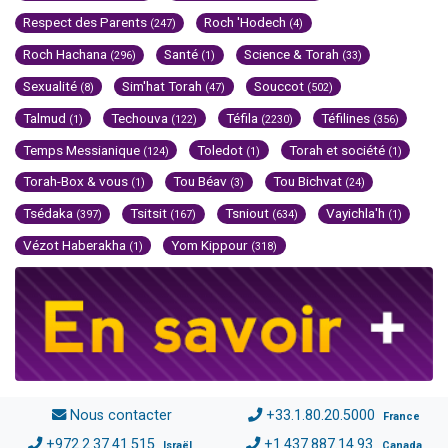
Respect des Parents
Roch 'Hodech
(247)
(4)
Roch Hachana
Santé
Science & Torah
(296)
(1)
(33)
Sexualité
Sim'hat Torah
Souccot
(8)
(47)
(502)
Talmud
Techouva
Téfila
Téfilines
(1)
(122)
(2230)
(356)
Temps Messianique
Toledot
Torah et société
(124)
(1)
(1)
Torah-Box & vous
Tou Béav
Tou Bichvat
(1)
(3)
(24)
Tsédaka
Tsitsit
Tsniout
Vayichla'h
(397)
(167)
(634)
(1)
Vézot Haberakha
Yom Kippour
(1)
(318)
Nous contacter
+33.1.80.20.5000
France
+972.2.37.41.515
+1.437.887.14.93
Israël
Canada