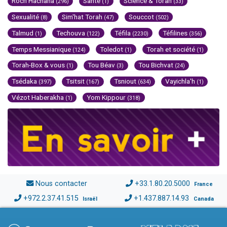
Roch Hachana
Santé
Science & Torah
(296)
(1)
(33)
Sexualité
Sim'hat Torah
Souccot
(8)
(47)
(502)
Talmud
Techouva
Téfila
Téfilines
(1)
(122)
(2230)
(356)
Temps Messianique
Toledot
Torah et société
(124)
(1)
(1)
Torah-Box & vous
Tou Béav
Tou Bichvat
(1)
(3)
(24)
Tsédaka
Tsitsit
Tsniout
Vayichla'h
(397)
(167)
(634)
(1)
Vézot Haberakha
Yom Kippour
(1)
(318)
Nous contacter
+33.1.80.20.5000
France
+972.2.37.41.515
+1.437.887.14.93
Israël
Canada