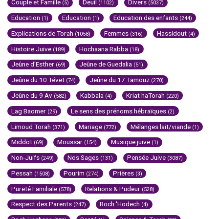
Couple et Famille
Deuil
Divers
(5)
(1102)
(5037)
Education
Education
Education des enfants
(1)
(1)
(244)
Explications de Torah
Femmes
Hassidout
(1058)
(316)
(4)
Histoire Juive
Hochaana Rabba
(189)
(18)
Jeûne d'Esther
Jeûne de Guedalia
(69)
(51)
Jeûne du 10 Tévet
Jeûne du 17 Tamouz
(74)
(270)
Jeûne du 9 Av
Kabbala
Kriat haTorah
(582)
(4)
(220)
Lag Baomer
Le sens des prénoms hébraïques
(29)
(2)
Limoud Torah
Mariage
Mélanges lait/viande
(371)
(772)
(1)
Middot
Moussar
Musique juive
(69)
(154)
(1)
Non-Juifs
Nos Sages
Pensée Juive
(249)
(131)
(3087)
Pessah
Pourim
Prières
(1508)
(274)
(3)
Pureté Familiale
Relations & Pudeur
(578)
(528)
Respect des Parents
Roch 'Hodech
(247)
(4)