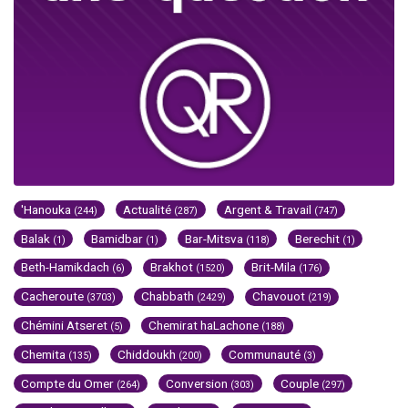
'Hanouka
Actualité
Argent & Travail
(244)
(287)
(747)
Balak
Bamidbar
Bar-Mitsva
Berechit
(1)
(1)
(118)
(1)
Beth-Hamikdach
Brakhot
Brit-Mila
(6)
(1520)
(176)
Cacheroute
Chabbath
Chavouot
(3703)
(2429)
(219)
Chémini Atseret
Chemirat haLachone
(5)
(188)
Chemita
Chiddoukh
Communauté
(135)
(200)
(3)
Compte du Omer
Conversion
Couple
(264)
(303)
(297)