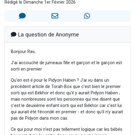
Rédigé le Dimanche 1er Février 2026
Nouvelle émission radio : Visions de grandeur n°104 : Le Chabbath et le Birkat Hamazone à travers le temps
61 personnes viennent de demander une bénédiction
Ariel vient de donner son Maasser
Il reste 49 places pour étudier en groupe sur Zoom
La question de Anonyme
Eva vient de donner son Maasser
Bonjour Rav,
J'ai accouché de jumeaux fille et garçon et le garçon est
sorti en premier.
Qu'en est-il pour le Pidyon Haben ? J'ai vu dans un
précédent article de Torah-Box que c'est bien le premier
sorti qui est Békhor et donc qu'il y aurait Pidyon Haben ;
mais nombreuses sont les personnes qui me disent que
c'est le deuxième enfant sorti qui est Békhor car c'est lui
qui aurait été fécondé en premier - et donc qu'il n'y aurait
pas de Pidyon dans mon cas.
Ce qui pour moi n'est pas tellement logique car les bébés