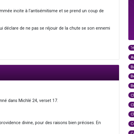
mmée incite à l'antisémitisme et se prend un coup de
i déclare de ne pas se réjouir de la chute se son ennemi
'
A
B
B
B
C
nné dans Michlé 24, verset 17.
C
C
providence divine, pour des raisons bien précises. En
C
C