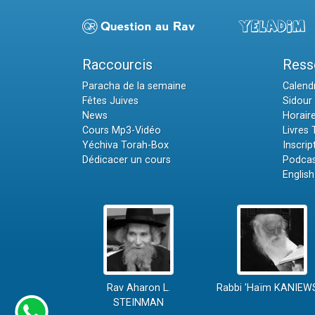
Raccourcis
Ress
Paracha de la semaine
Calendr
Fêtes Juives
Sidour 
News
Horair
Cours Mp3-Vidéo
Livres
Yéchiva Torah-Box
Inscrip
Dédicacer un cours
Podcas
English
Rav Aharon L.
Rabbi 'Haïm KANIEW
STEINMAN