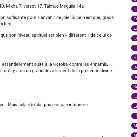
 10, Mikha 7, verset 17, Talmud Méguila 14a.
C
n suffisante pour s'envahir de joie. Si ce n’est que, grâce
E
ortant.
E
n que son niveau spirituel est bien « différent » de celui de
E
H
H
 essentiellement suite à la victoire contre les ennemis,
J
t qu’il y a eu un grand dévoilement de la présence divine.
J
K
L
rieur. Mais cela n’exclut pas une joie intérieure.
L
L
M
M