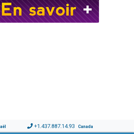
+1.437.887.14.93
raël
Canada