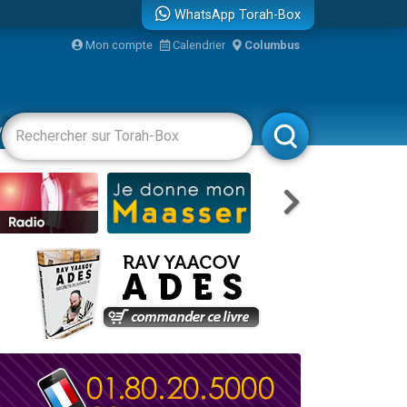
WhatsApp Torah-Box
bre
Mon compte
Calendrier
Columbus
...
vertissements
Livres
Rabbanim