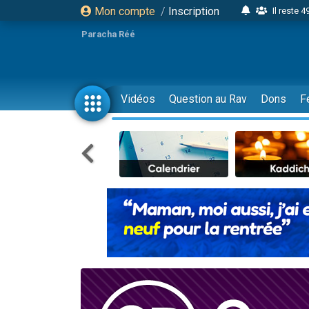
Mon compte
/
Inscription
Il reste 
16 person
Paracha Réé
2 personnes 
6 personnes 
4 personn
Vidéos
Question au Rav
Dons
F
2 personn
17 personnes
4 personnes 
Il reste 
Eva vient de
4 personnes 
3 personnes 
Odaya vient 
3 personn
2 personnes 