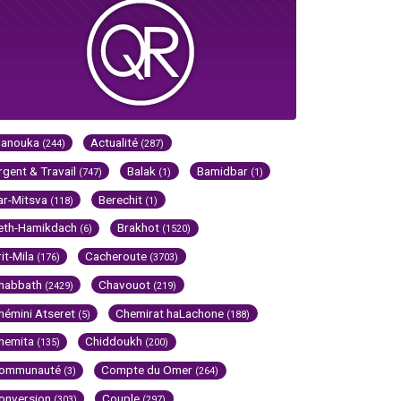
Hanouka
Actualité
(244)
(287)
rgent & Travail
Balak
Bamidbar
(747)
(1)
(1)
ar-Mitsva
Berechit
(118)
(1)
eth-Hamikdach
Brakhot
(6)
(1520)
rit-Mila
Cacheroute
(176)
(3703)
habbath
Chavouot
(2429)
(219)
hémini Atseret
Chemirat haLachone
(5)
(188)
hemita
Chiddoukh
(135)
(200)
ommunauté
Compte du Omer
(3)
(264)
onversion
Couple
(303)
(297)