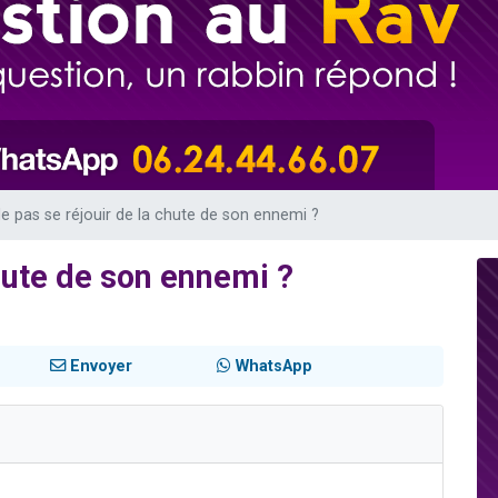
 viennent de demander une bénédiction
nnes viennent de faire un don pour Sauvez la jambe de Yohan
49 places pour étudier en groupe sur Zoom
lles musiques dans Torah-Box Music
 viennent de demander une bénédiction
e pas se réjouir de la chute de son ennemi ?
hute de son ennemi ?
Envoyer
WhatsApp