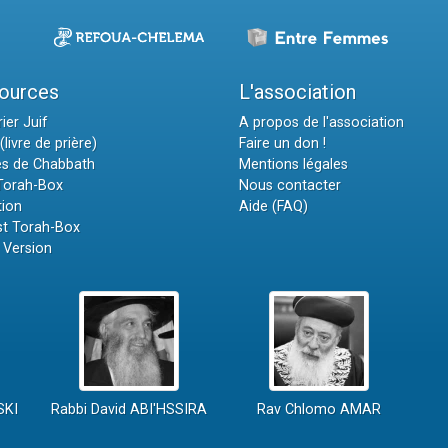
ources
L'association
ier Juif
A propos de l'association
(livre de prière)
Faire un don !
es de Chabbath
Mentions légales
 Torah-Box
Nous contacter
tion
Aide (FAQ)
t Torah-Box
 Version
SKI
Rabbi David ABI'HSSIRA
Rav Chlomo AMAR