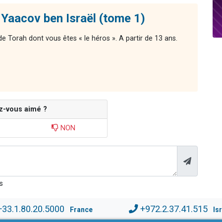
Yaacov ben Israël (tome 1)
 de Torah dont vous êtes « le héros ». A partir de 13 ans.
z-vous aimé ?
NON
s
+33.1.80.20.5000
+972.2.37.41.515
France
Is