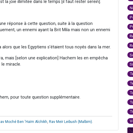
t la joie illimitée dans le temps [il faut rester serein].
N
P
e réponse à cette question, suite à la question
P
iquement, un ennemi ayant la Brit Mila mais non un ennemi
R
R
ra alors que les Egyptiens s’étaient tous noyés dans la mer.
S
ira, mais [selon une explication] Hachem les en empêcha
 le miracle.
S
T
T
T
hem, pour toute question supplémentaire.
T
T
V
av Moché Ben 'Haïm Alchikh
,
Rav Meïr Leibush (Malbim)
.