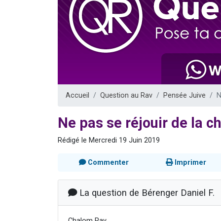
13 personnes
30 perso
Il reste 
12 nouve
29 personnes
Accueil
Question au Rav
Pensée Juive
N
Ne pas se réjouir de la c
Rédigé le Mercredi 19 Juin 2019
Commenter
Imprimer
La question de Bérenger Daniel F.
Chalom Rav,