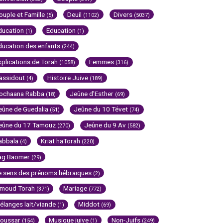
ouple et Famille
Deuil
Divers
(5)
(1102)
(5037)
ducation
Education
(1)
(1)
ducation des enfants
(244)
xplications de Torah
Femmes
(1058)
(316)
assidout
Histoire Juive
(4)
(189)
ochaana Rabba
Jeûne d'Esther
(18)
(69)
eûne de Guedalia
Jeûne du 10 Tévet
(51)
(74)
eûne du 17 Tamouz
Jeûne du 9 Av
(270)
(582)
abbala
Kriat haTorah
(4)
(220)
ag Baomer
(29)
e sens des prénoms hébraïques
(2)
imoud Torah
Mariage
(371)
(772)
élanges lait/viande
Middot
(1)
(69)
oussar
Musique juive
Non-Juifs
(154)
(1)
(249)