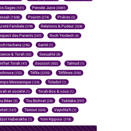
os Sages
Pensée Juive
(131)
(3087)
essah
Pourim
Prières
(1508)
(274)
(3)
ureté Familiale
Relations & Pudeur
(578)
(528)
espect des Parents
Roch 'Hodech
(247)
(4)
och Hachana
Santé
(296)
(1)
cience & Torah
Sexualité
(33)
(8)
im'hat Torah
Souccot
Talmud
(47)
(502)
(1)
echouva
Téfila
Téfilines
(122)
(2230)
(356)
emps Messianique
Toledot
(124)
(1)
orah et société
Torah-Box & vous
(1)
(1)
ou Béav
Tou Bichvat
Tsédaka
(3)
(24)
(397)
sitsit
Tsniout
Vayichla'h
(167)
(634)
(1)
ézot Haberakha
Yom Kippour
(1)
(318)