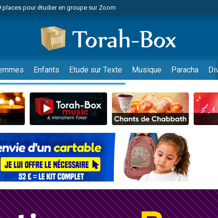
49 places pour étudier en groupe sur Zoom
nes viennent de faire un don pour Diane, 80 ans, dans un appartement insalu
viennent de nous rejoindre sur WhatsApp
viennent de nous rejoindre sur WhatsApp
es viennent de faire un don pour Reloger Rivka, 6 enfants, victime de violences
emmes
Enfants
Etude sur Texte
Musique
Paracha
Di
es viennent de faire un don pour 1 Journée de Vacances Pour les Enfants
 viennent de demander une bénédiction
viennent de nous rejoindre sur WhatsApp
49 places pour étudier en groupe sur Zoom
 donner son Maasser
viennent de nous rejoindre sur WhatsApp
viennent de nous rejoindre sur WhatsApp
de donner son Maasser
es viennent de faire un don pour 5 jours de vacances aux Orphelins
viennent de nous rejoindre sur WhatsApp