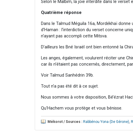
Selon le Malbim, la joie interdite dans le verset es
Quatrième réponse
Dans le Talmud Méguila 16a, Mordékhaï donne un
d’Haman : l’interdiction du verset concerne un
n’ayant pas accompli cette Mitsva.
D’ailleurs les Bné Israël ont bien entonné la Chi
Les anges, également, voulurent réciter une Ch
car ils n’étaient pas concernés, directement, par
Voir Talmud Sanhédrin 39b.
Tout n’a pas été dit à ce sujet.
Nous sommes à votre disposition, Bé’ézrat Hac
Qu’Hachem vous protège et vous bénisse.
Mékorot / Sources :
Rabbénou Yona (De Gérone)
,
R