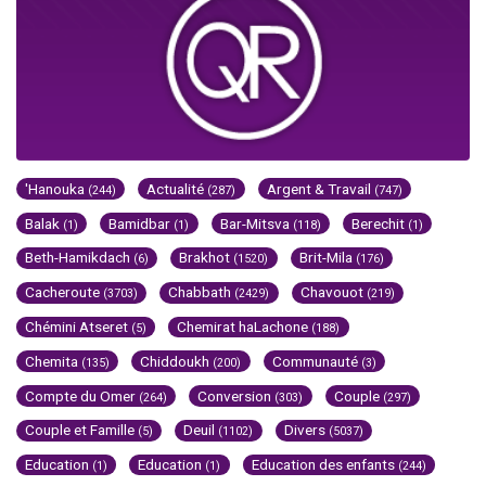
'Hanouka
Actualité
Argent & Travail
(244)
(287)
(747)
Balak
Bamidbar
Bar-Mitsva
Berechit
(1)
(1)
(118)
(1)
Beth-Hamikdach
Brakhot
Brit-Mila
(6)
(1520)
(176)
Cacheroute
Chabbath
Chavouot
(3703)
(2429)
(219)
Chémini Atseret
Chemirat haLachone
(5)
(188)
Chemita
Chiddoukh
Communauté
(135)
(200)
(3)
Compte du Omer
Conversion
Couple
(264)
(303)
(297)
Couple et Famille
Deuil
Divers
(5)
(1102)
(5037)
Education
Education
Education des enfants
(1)
(1)
(244)