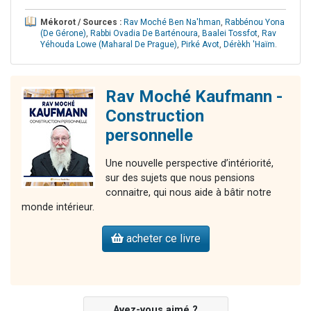
Mékorot / Sources :
Rav Moché Ben Na'hman
,
Rabbénou Yona
(De Gérone)
,
Rabbi Ovadia De Barténoura
,
Baalei Tossfot
,
Rav
Yéhouda Lowe (Maharal De Prague)
,
Pirké Avot
,
Dérèkh 'Haïm
.
Rav Moché Kaufmann -
Construction
personnelle
Une nouvelle perspective d’intériorité,
sur des sujets que nous pensions
connaitre, qui nous aide à bâtir notre
monde intérieur.
acheter ce livre
Avez-vous aimé ?