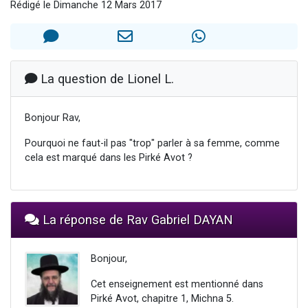
Rédigé le Dimanche 12 Mars 2017
13 personnes viennent de demander une bénédiction
30 personnes viennent de faire un don pour Sauvez la jambe de Yohan
Il reste 49 places pour étudier en groupe sur Zoom
12 nouvelles musiques dans Torah-Box Music
La question de Lionel L.
29 personnes viennent de demander une bénédiction
Bonjour Rav,
Pourquoi ne faut-il pas "trop" parler à sa femme, comme
cela est marqué dans les Pirké Avot ?
La réponse de Rav Gabriel DAYAN
Bonjour,
Cet enseignement est mentionné dans
Pirké Avot, chapitre 1, Michna 5.