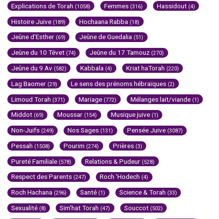
Explications de Torah
Femmes
Hassidout
(1058)
(316)
(4)
Histoire Juive
Hochaana Rabba
(189)
(18)
Jeûne d'Esther
Jeûne de Guedalia
(69)
(51)
Jeûne du 10 Tévet
Jeûne du 17 Tamouz
(74)
(270)
Jeûne du 9 Av
Kabbala
Kriat haTorah
(582)
(4)
(220)
Lag Baomer
Le sens des prénoms hébraïques
(29)
(2)
Limoud Torah
Mariage
Mélanges lait/viande
(371)
(772)
(1)
Middot
Moussar
Musique juive
(69)
(154)
(1)
Non-Juifs
Nos Sages
Pensée Juive
(249)
(131)
(3087)
Pessah
Pourim
Prières
(1508)
(274)
(3)
Pureté Familiale
Relations & Pudeur
(578)
(528)
Respect des Parents
Roch 'Hodech
(247)
(4)
Roch Hachana
Santé
Science & Torah
(296)
(1)
(33)
Sexualité
Sim'hat Torah
Souccot
(8)
(47)
(502)