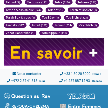
Talmud
Techouva
Téfila
Téfilines
(1)
(122)
(2230)
(356)
Temps Messianique
Toledot
Torah et société
(124)
(1)
(1)
Torah-Box & vous
Tou Béav
Tou Bichvat
(1)
(3)
(24)
Tsédaka
Tsitsit
Tsniout
Vayichla'h
(397)
(167)
(634)
(1)
Vézot Haberakha
Yom Kippour
(1)
(318)
Nous contacter
+33.1.80.20.5000
France
+972.2.37.41.515
+1.437.887.14.93
Israël
Canada