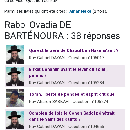
du service "Question au Rav".
Il reste 49 places pour étudier en groupe sur Zoom
Parmi ses livres qui ont été cités :
'Amar Néké
(2 fois).
Eva vient de donner son Maasser
Rabbi Ovadia DE
4 personnes viennent de nous rejoindre sur WhatsApp
3 personnes viennent de nous rejoindre sur WhatsApp
BARTÉNOURA : 38 réponses
3 personnes viennent de faire un don pour Événements Torah-Box
Qui est le père de Chaoul ben Hakena'anit ?
Rav Gabriel DAYAN - Question n°106017
Birkat Cohanim avant le lever du soleil,
permis ?
Rav Gabriel DAYAN - Question n°105284
Torah, liberté de pensée et esprit critique
Rav Aharon SABBAH - Question n°105274
Combien de fois le Cohen Gadol pénétrait
dans le Saint des saints ?
Rav Gabriel DAYAN - Question n°104655