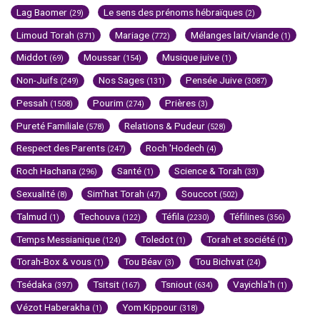
Lag Baomer
Le sens des prénoms hébraïques
(29)
(2)
Limoud Torah
Mariage
Mélanges lait/viande
(371)
(772)
(1)
Middot
Moussar
Musique juive
(69)
(154)
(1)
Non-Juifs
Nos Sages
Pensée Juive
(249)
(131)
(3087)
Pessah
Pourim
Prières
(1508)
(274)
(3)
Pureté Familiale
Relations & Pudeur
(578)
(528)
Respect des Parents
Roch 'Hodech
(247)
(4)
Roch Hachana
Santé
Science & Torah
(296)
(1)
(33)
Sexualité
Sim'hat Torah
Souccot
(8)
(47)
(502)
Talmud
Techouva
Téfila
Téfilines
(1)
(122)
(2230)
(356)
Temps Messianique
Toledot
Torah et société
(124)
(1)
(1)
Torah-Box & vous
Tou Béav
Tou Bichvat
(1)
(3)
(24)
Tsédaka
Tsitsit
Tsniout
Vayichla'h
(397)
(167)
(634)
(1)
Vézot Haberakha
Yom Kippour
(1)
(318)