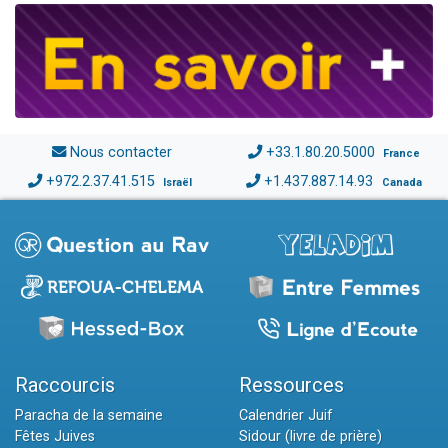
Nous contacter
+33.1.80.20.5000
France
+972.2.37.41.515
+1.437.887.14.93
Israël
Canada
Raccourcis
Ressources
Paracha de la semaine
Calendrier Juif
Fêtes Juives
Sidour (livre de prière)