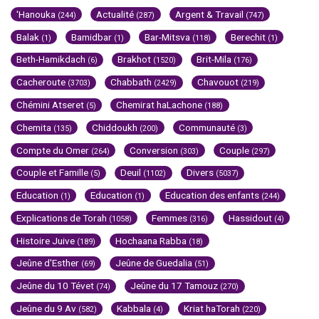
'Hanouka
Actualité
Argent & Travail
(244)
(287)
(747)
Balak
Bamidbar
Bar-Mitsva
Berechit
(1)
(1)
(118)
(1)
Beth-Hamikdach
Brakhot
Brit-Mila
(6)
(1520)
(176)
Cacheroute
Chabbath
Chavouot
(3703)
(2429)
(219)
Chémini Atseret
Chemirat haLachone
(5)
(188)
Chemita
Chiddoukh
Communauté
(135)
(200)
(3)
Compte du Omer
Conversion
Couple
(264)
(303)
(297)
Couple et Famille
Deuil
Divers
(5)
(1102)
(5037)
Education
Education
Education des enfants
(1)
(1)
(244)
Explications de Torah
Femmes
Hassidout
(1058)
(316)
(4)
Histoire Juive
Hochaana Rabba
(189)
(18)
Jeûne d'Esther
Jeûne de Guedalia
(69)
(51)
Jeûne du 10 Tévet
Jeûne du 17 Tamouz
(74)
(270)
Jeûne du 9 Av
Kabbala
Kriat haTorah
(582)
(4)
(220)